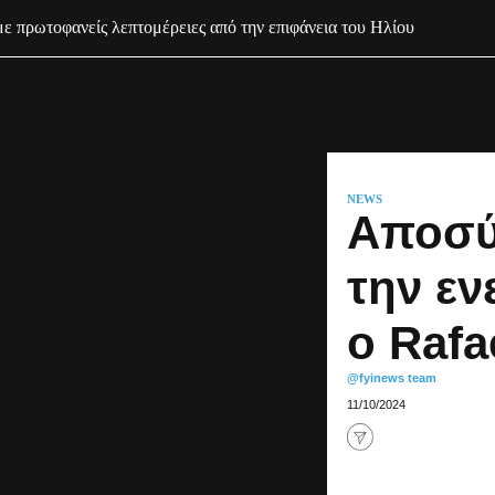
με πρωτοφανείς λεπτομέρειες από την επιφάνεια του Ηλίου
NEWS
Αποσύ
την ε
ο Rafa
@fyinews team
11/10/2024