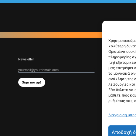
Χρησιμοποιούμε
καλύτερη δυνατ
Ορισμένα cooki
πληροφορίες σχ
Newsletter
(μη) εξατομικε
μας επιτρέψει 
τα μοναδικά αν
ανάκληση της σ
Sign me up!
λειτουργίες και
Εάν θέλετε να 
μάθετε πώς και 
ρυθμίσεις σας, 
Διαχείριση υπη
Αποδοχή ό