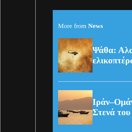
More from
News
Ψάθα: Αλα
ελικοπτέρ
Ιράν–Ομάν
Στενά του