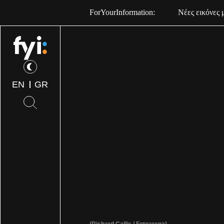
ForYourInformation:
Νέες εικόνες 
EN
GR
(Richard Callis / Fotoarena)