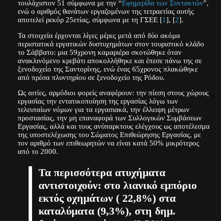
τουλάχιστον 51 σύμφωνα με την “
Εφημερίδα των Συντακτών
”,
ενώ ο αριθμός θανάτων εργαζομένων της τετραετίας αυτής
αποτελεί ρεκόρ 25ετίας, σύμφωνα με τη ΓΣΕΕ [
1
], [
2
].
Τα στοιχεία έρχονται λίγες μέρες μετά από δύο ακόμα
περιστατικά εργατικών δυστυχημάτων στον τουριστικό κλάδο
το Σάββατο: μια 59χρονη καμαριέρα σκοτώθηκε όταν
ανακλινόμενο κρεβάτι αποκολλήθηκε και έπεσε πάνω της σε
ξενοδοχείο της Σαντορίνης, ενώ ένας 65χρονος πλακώθηκε
από πρέσα πλυντηρίου σε ξενοδοχείο της Ρόδου.
Ως αιτίες, αρμόδιοι φορείς αναφέρουν: την πίεση στους χώρους
εργασίας την εντατικοποίηση της εργασίας λόγω των
τελευταίων νόμων για τα εργασιακά, την έλλειψη μέτρων
προστασίας, την μη επαναφορά των Συλλογικών Συμβάσεων
Εργασίας, αλλά και τους ανύπαρκτους ελέγχους ως αποτέλεσμα
της υποστελέχωσης του Σώματος Επιθεώρησης Εργασίας, με
τον αριθμό των επιθεωρητών να είναι κατά 50% μικρότερος
από το 2000.
Τα περισσότερα ατυχήματα
αντιστοιχούν: στο λιανικό εμπόριο
εκτός οχημάτων ( 22,8%) στα
καταλύματα (9,3%), στη δημ.