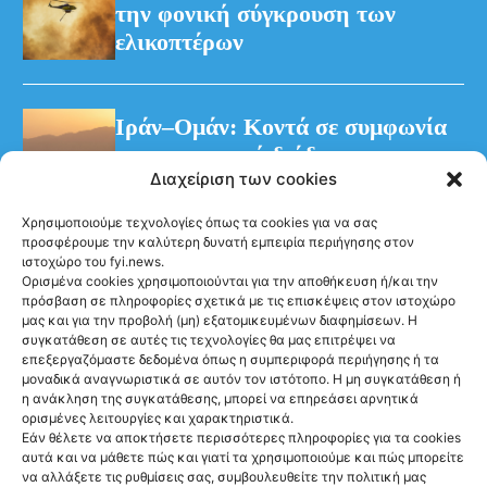
την φονική σύγκρουση των
ελικοπτέρων
Ιράν–Ομάν: Κοντά σε συμφωνία
για προσωρινό διάδρομο στα
Διαχείριση των cookies
Στενά του Ορμούζ
Χρησιμοποιούμε τεχνολογίες όπως τα cookies για να σας
προσφέρουμε την καλύτερη δυνατή εμπειρία περιήγησης στον
ιστοχώρο του fyi.news.
Ορισμένα cookies χρησιμοποιούνται για την αποθήκευση ή/και την
πρόσβαση σε πληροφορίες σχετικά με τις επισκέψεις στον ιστοχώρο
μας και για την προβολή (μη) εξατομικευμένων διαφημίσεων. Η
συγκατάθεση σε αυτές τις τεχνολογίες θα μας επιτρέψει να
Ακολούθησέ μας
επεξεργαζόμαστε δεδομένα όπως η συμπεριφορά περιήγησης ή τα
μοναδικά αναγνωριστικά σε αυτόν τον ιστότοπο. Η μη συγκατάθεση ή
η ανάκληση της συγκατάθεσης, μπορεί να επηρεάσει αρνητικά
ορισμένες λειτουργίες και χαρακτηριστικά.
Εάν θέλετε να αποκτήσετε περισσότερες πληροφορίες για τα cookies
αυτά και να μάθετε πώς και γιατί τα χρησιμοποιούμε και πώς μπορείτε
Newsletter
να αλλάξετε τις ρυθμίσεις σας, συμβουλευθείτε την πολιτική μας