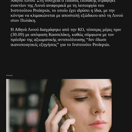
Αθηνά Λινού. Στη συνέχεια ο Παύλος Πολάκης στράφηκε
εναντίον της Λινού αναφορικά με τη λειτουργία του
Ινστιτούτου Prolepsis, το οποίο έχει ιδρύσει η ίδια, με την
κόντρα να κλιμακώνεται με αποστολή εξώδικου από τη Λινού
στον Πολάκη.
Η Αθηνά Λινού διαγράφηκε από την ΚΟ, τέσσερις μέρες πριν
(30.09) με απόφαση Κασσελάκη, καθώς σύμφωνα με τον
πρόεδρο της αξιωματικής αντιπολίτευσης “δεν έδωσε
ικανοποιητικές εξηγήσεις” για το Ινστιτούτο Prolepsis.
(Pexels)