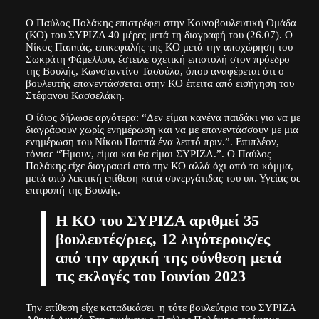
Ο Παύλος Πολάκης επιστρέφει στην Κοινοβουλευτική Ομάδα
(ΚΟ) του ΣΥΡΙΖΑ 40 μέρες μετά τη διαγραφή του (26.07). Ο
Νίκος Παππάς, επικεφαλής της ΚΟ μετά την αποχώρηση του
Σωκράτη Φάμελλου, έστειλε σχετική επιστολή στον πρόεδρο
της Βουλής, Κωνσταντίνο Τασούλα, όπου αναφέρεται ότι ο
βουλευτής επανεντάσσεται στην ΚΟ έπειτα από εισήγηση του
Στέφανου Κασσελάκη.
Ο ίδιος δήλωσε αργότερα: “Δεν είμαι κανένα παιδάκι για να με
διαγράφουν χωρίς ενημέρωση και να με επανεντάσσουν με μια
ενημέρωση του Νίκου Παππά ένα λεπτό πριν.”. Επιπλέον,
τόνισε “Ήμουν, είμαι και θα είμαι ΣΥΡΙΖΑ.”. Ο Παύλος
Πολάκης είχε διαγραφεί από την ΚΟ αλλά όχι από το κόμμα,
μετά από λεκτική επίθεση κατά συνεργάτιδας του υπ. Υγείας σε
επιτροπή της Βουλής.
Η ΚΟ του ΣΥΡΙΖΑ αριθμεί 35
βουλευτές/ριες, 12 λιγότερους/ες
από την αρχική της σύνθεση μετά
τις εκλογές του Ιουνίου 2023
Την επίθεση είχε καταδικάσει η τότε βουλεύτρια του ΣΥΡΙΖΑ