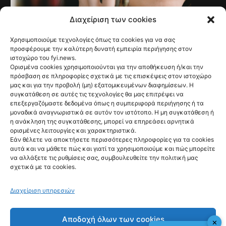
Διαχείριση των cookies
Χρησιμοποιούμε τεχνολογίες όπως τα cookies για να σας
NEWS
προσφέρουμε την καλύτερη δυνατή εμπειρία περιήγησης στον
Γαλλία: Τέλος στις
ιστοχώρο του fyi.news.
Ορισμένα cookies χρησιμοποιούνται για την αποθήκευση ή/και την
ανεπιθύμητες
πρόσβαση σε πληροφορίες σχετικά με τις επισκέψεις στον ιστοχώρο
μας και για την προβολή (μη) εξατομικευμένων διαφημίσεων. Η
διαφημιστικές
συγκατάθεση σε αυτές τις τεχνολογίες θα μας επιτρέψει να
επεξεργαζόμαστε δεδομένα όπως η συμπεριφορά περιήγησης ή τα
κλήσεις από τις
μοναδικά αναγνωριστικά σε αυτόν τον ιστότοπο. Η μη συγκατάθεση ή
η ανάκληση της συγκατάθεσης, μπορεί να επηρεάσει αρνητικά
11 Αυγούστου
ορισμένες λειτουργίες και χαρακτηριστικά.
@fyinews team
Εάν θέλετε να αποκτήσετε περισσότερες πληροφορίες για τα cookies
07/08/2026
αυτά και να μάθετε πώς και γιατί τα χρησιμοποιούμε και πώς μπορείτε
να αλλάξετε τις ρυθμίσεις σας, συμβουλευθείτε την πολιτική μας
σχετικά με τα cookies.
Διαχείριση υπηρεσιών
fyi:
Αποδοχή όλων των cookies
✕