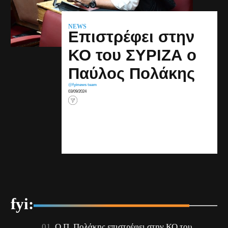
NEWS
Επιστρέφει στην
ΚΟ του ΣΥΡΙΖΑ ο
Παύλος Πολάκης
@fyinews team
03/09/2024
fyi:
Ο Π. Πολάκης επιστρέφει στην ΚΟ του