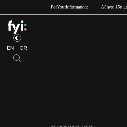
ForYourInformation:
Αθήνα: 15η με
EN
GR
(EPA/MOHAMMED SABER)