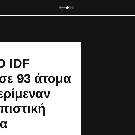
Ο IDF
σε 93 άτομα
ερίμεναν
πιστική
ια