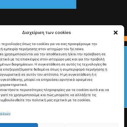
Διαχείριση των cookies
 τεχνολογίες όπως τα cookies για να σας προσφέρουμε την
ή εμπειρία περιήγησης στον ιστοχώρο του fyi.news.
Check This!
es χρησιμοποιούνται για την αποθήκευση ή/και την πρόσβαση σε
ετικά με τις επισκέψεις στον ιστοχώρο μας και για την προβολή
Ακολούθησέ μας
υμένων διαφημίσεων. Η συγκατάθεση σε αυτές τις τεχνολογίες θα
να επεξεργαζόμαστε δεδομένα όπως η συμπεριφορά περιήγησης ή
αγνωριστικά σε αυτόν τον ιστότοπο. Η μη συγκατάθεση ή η
υγκατάθεσης, μπορεί να επηρεάσει αρνητικά ορισμένες
 χαρακτηριστικά.
αποκτήσετε περισσότερες πληροφορίες για τα cookies αυτά και να
γιατί τα χρησιμοποιούμε και πώς μπορείτε να αλλάξετε τις
συμβουλευθείτε την πολιτική μας σχετικά με τα cookies.
Γιατί Υπάρχουμε
Ρώτα μας ό,τι θες
ρεσιών
ΙΔΙΟΚΤΗΣΙΑ: FYI NEWS ΜΟΝΟΠΡΟΣΩΠΗ Α.Ε © 2026