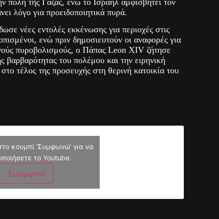
ν πόλη της Γάζας, ενώ το Ισραήλ αμφισβητεί τον
νει λόγο για προειδοποιητικά πυρά.
δωσε νέες εντολές εκκένωσης για περιοχές στις
οπισμένοι, ενώ πριν δημοσιευτούν οι αναφορές για
ινούς πυροβολισμούς, ο Πάπας Leon XIV ζήτησε
ς βαρβαρότητας του πολέμου και την ειρηνική
στο τέλος της προσευχής στη θερινή κατοικία του
στο κουμπί 'Συμφωνώ' για να
οποιήσετε το Youtube.
Συμφωνώ