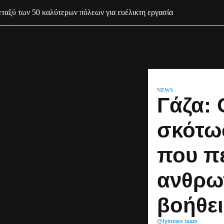
ταξύ των 50 καλύτερων πόλεων για ευέλικτη εργασία
NEWS
Γάζα: 
σκότω
που π
ανθρω
βοήθε
@fyinews team