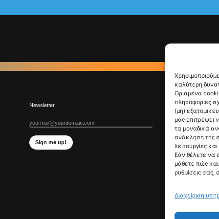
Χρησιμοποιούμε
καλύτερη δυνατ
Ορισμένα cooki
πληροφορίες σχ
Newsletter
(μη) εξατομικε
μας επιτρέψει 
τα μοναδικά αν
ανάκληση της σ
Sign me up!
λειτουργίες και
Εάν θέλετε να 
μάθετε πώς και 
ρυθμίσεις σας, 
Διαχείριση υπη