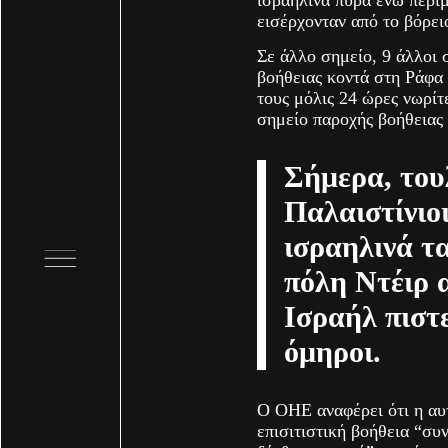
ισραηλινά πυρά ενώ περί
εισέρχονταν από το βόρει
Σε άλλο σημείο, 9 άλλοι
βοήθειας κοντά στη Ράφα 
τους μόλις 24 ώρες νωρί
σημείο παροχής βοήθειας 
Σήμερα, του
Παλαιστίνιο
ισραηλινά τ
πόλη Ντέιρ 
Ισραήλ πιστ
όμηροι.
O ΟΗΕ αναφέρει ότι η αυ
επισιτιστική βοήθεια “σ