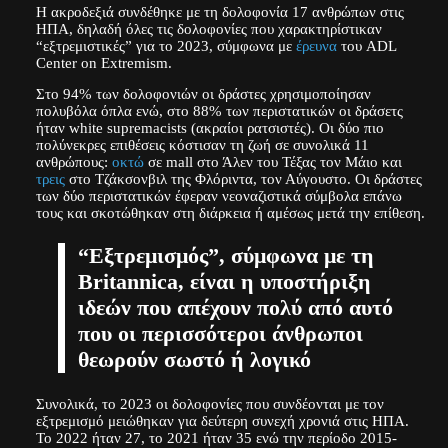
Η ακροδεξιά συνδέθηκε με τη δολοφονία 17 ανθρώπων στις
ΗΠΑ, δηλαδή όλες τις δολοφονίες που χαρακτηρίστικαν
“εξτρεμιστικές” για το 2023, σύμφωνα με
έρευνα
του ADL
Center on Extremism.
Στο 94% των δολοφονιών οι δράστες χρησιμοποίησαν
πολυβόλα όπλα ενώ, στο 88% των περιστατικών οι δράσετς
ήταν white supremacists (ακραίοι ρατσιστές). Οι δύο πιο
πολύνεκρες επιθέσεις κόστισαν τη ζωή σε συνολικά 11
ανθρώπους:
οκτώ
σε mall στο Άλεν του Τέξας τον Μάιο και
τρεις
στο Τζάκσονβιλ της Φλόριντα, τον Αύγουστο. Οι δράστες
των δύο περιστατικών έφεραν νεοναζιστικά σύμβολα επάνω
τους και σκοτώθηκαν στη διάρκεια ή αμέσως μετά την επίθεση.
“Εξτρεμισμός”, σύμφωνα με τη
Britannica, είναι η υποστήριξη
ιδεών που απέχουν πολύ από αυτό
που οι περισσότεροι άνθρωποι
θεωρούν σωστό ή λογικό
Συνολικά, το 2023 οι δολοφονίες που συνδέονται με τον
εξτρεμισμό μειώθηκαν για δεύτερη συνεχή χρονιά στις ΗΠΑ.
Το 2022 ήταν 27, το 2021 ήταν 35 ενώ την περίοδο 2015-