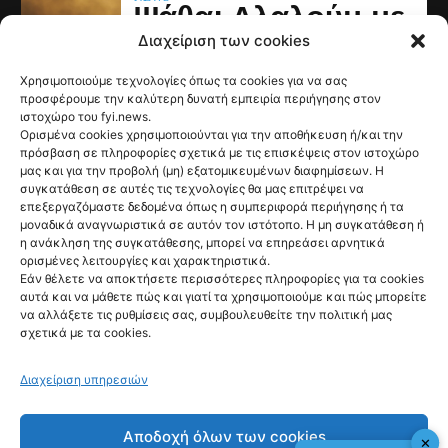
Ψάθα: Αλαλούμ με
Διαχείριση των cookies
την έρευνα για
την φονική
Χρησιμοποιούμε τεχνολογίες όπως τα cookies για να σας
προσφέρουμε την καλύτερη δυνατή εμπειρία περιήγησης στον
σύγκρουση των
ιστοχώρο του fyi.news.
Ορισμένα cookies χρησιμοποιούνται για την αποθήκευση ή/και την
ελικοπτέρων
πρόσβαση σε πληροφορίες σχετικά με τις επισκέψεις στον ιστοχώρο
μας και για την προβολή (μη) εξατομικευμένων διαφημίσεων. Η
@fyinews team
συγκατάθεση σε αυτές τις τεχνολογίες θα μας επιτρέψει να
06/08/2026
επεξεργαζόμαστε δεδομένα όπως η συμπεριφορά περιήγησης ή τα
μοναδικά αναγνωριστικά σε αυτόν τον ιστότοπο. Η μη συγκατάθεση ή
η ανάκληση της συγκατάθεσης, μπορεί να επηρεάσει αρνητικά
ορισμένες λειτουργίες και χαρακτηριστικά.
Εάν θέλετε να αποκτήσετε περισσότερες πληροφορίες για τα cookies
αυτά και να μάθετε πώς και γιατί τα χρησιμοποιούμε και πώς μπορείτε
να αλλάξετε τις ρυθμίσεις σας, συμβουλευθείτε την πολιτική μας
σχετικά με τα cookies.
fyi:
Διαχείριση υπηρεσιών
Εκτός έρευνας για τη σύγκρουση των 2
ελικοπτέρων στην Ψάθα έμεινε αρχικά ο
αρμόδιος οργανισμός (ΕΟΔΑΣΑΑΜ), και την
Αποδοχή όλων των cookies
✕