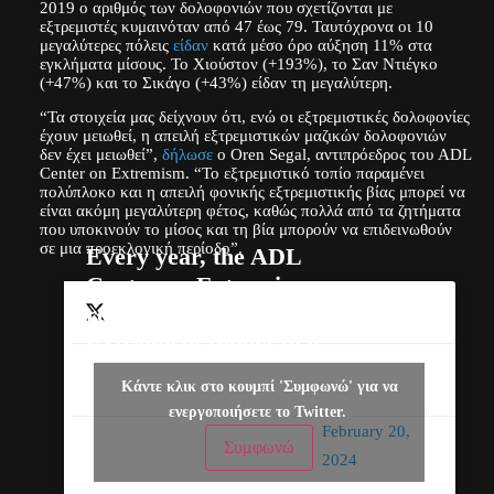
2019 ο αριθμός των δολοφονιών που σχετίζονται με
εξτρεμιστές κυμαινόταν από 47 έως 79. Ταυτόχρονα οι 10
μεγαλύτερες πόλεις
είδαν
κατά μέσο όρο αύξηση 11% στα
εγκλήματα μίσους. Το Χιούστον (+193%), το Σαν Ντιέγκο
(+47%) και το Σικάγο (+43%) είδαν τη μεγαλύτερη.
“Τα στοιχεία μας δείχνουν ότι, ενώ οι εξτρεμιστικές δολοφονίες
έχουν μειωθεί, η απειλή εξτρεμιστικών μαζικών δολοφονιών
δεν έχει μειωθεί”,
δήλωσε
ο Oren Segal, αντιπρόεδρος του ADL
Center on Extremism. “Το εξτρεμιστικό τοπίο παραμένει
πολύπλοκο και η απειλή φονικής εξτρεμιστικής βίας μπορεί να
είναι ακόμη μεγαλύτερη φέτος, καθώς πολλά από τα ζητήματα
που υποκινούν το μίσος και τη βία μπορούν να επιδεινωθούν
σε μια προεκλογική περίοδο”.
Every year, the ADL
Center on Extremism
releases its Murder &
Extremism report that
tracks extremist-
— ADL
Κάντε κλικ στο κουμπί 'Συμφωνώ' για να
related killings. In
(@ADL)
ενεργοποιήσετε το Twitter.
2023, domestic
February 20,
Συμφωνώ
extremists killed 17
2024
people in the US,