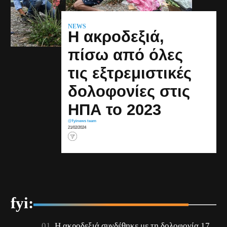
NEWS
Η ακροδεξιά,
πίσω από όλες
τις εξτρεμιστικές
δολοφονίες στις
ΗΠΑ το 2023
@fyinews team
21/02/2024
fyi:
Η ακροδεξιά συνδέθηκε με τη δολοφονία 17