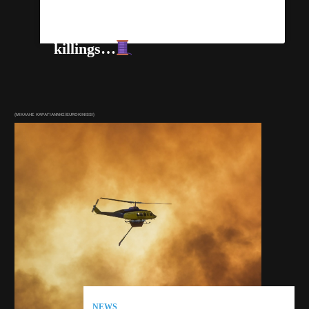
which continues a
trend of fewer
killings…
(ΜΙΧΑΛΗΣ ΚΑΡΑΓΙΑΝΝΗΣ/EUROKINISSI)
NEWS