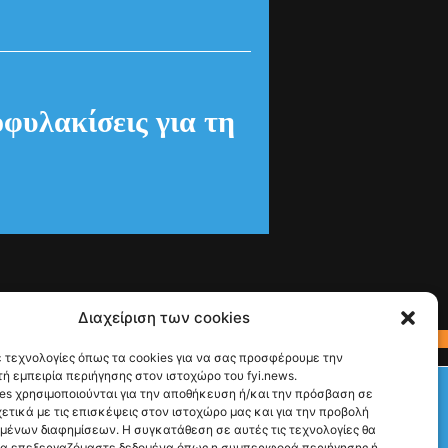
: Τέλος στις
θύμητες
ιστικές
ς από τις
γούστου
Διαχείριση των cookies
 τεχνολογίες όπως τα cookies για να σας προσφέρουμε την
ή εμπειρία περιήγησης στον ιστοχώρο του fyi.news.
Check This!
es χρησιμοποιούνται για την αποθήκευση ή/και την πρόσβαση σε
ετικά με τις επισκέψεις στον ιστοχώρο μας και για την προβολή
υμένων διαφημίσεων. Η συγκατάθεση σε αυτές τις τεχνολογίες θα
να επεξεργαζόμαστε δεδομένα όπως η συμπεριφορά περιήγησης ή