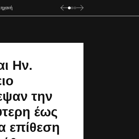
μηχανή
ι Ην.
ιο
εψαν την
ύτερη έως
α επίθεση