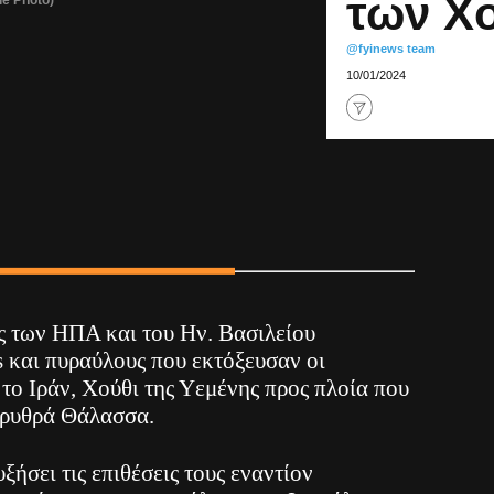
των Χο
@fyinews team
10/01/2024
ς των ΗΠΑ και του Ην. Βασιλείου
s και πυραύλους που εκτόξευσαν οι
το Ιράν, Χούθι της Υεμένης προς πλοία που
Ερυθρά Θάλασσα.
ξήσει τις επιθέσεις τους εναντίον