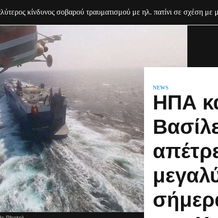
ύτερος κίνδυνος σοβαρού τραυματισμού με ηλ. πατίνι σε σχέση με 
NEWS
ΗΠΑ κα
Βασίλε
απέτρ
μεγαλ
σήμερ
le Photo)