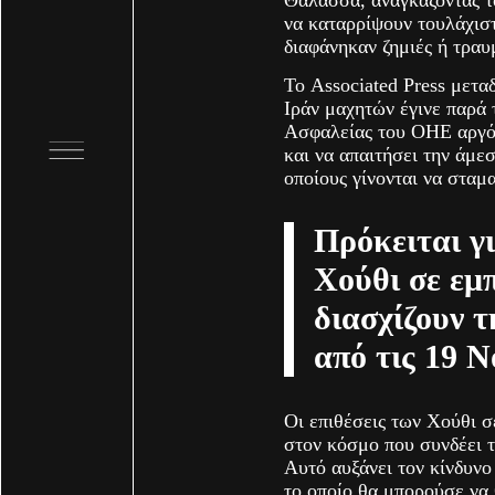
να καταρρίψουν τουλάχιστ
διαφάνηκαν ζημιές ή τραυ
Το Associated Press μετα
Ιράν μαχητών έγινε παρά
Ασφαλείας του ΟΗΕ αργότ
και να απαιτήσει την άμ
οποίους γίνονται να σταμ
Πρόκειται γ
Χούθι σε εμ
διασχίζουν 
από τις 19 Ν
Οι επιθέσεις των Χούθι σ
στον κόσμο που συνδέει 
Αυτό αυξάνει τον κίνδυν
το οποίο θα μπορούσε να 