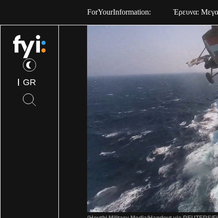
ForYourInformation:
Έρευνα: Μεγαλ
GR
(Houthi Military Media/Handout via REUTERS/Fi