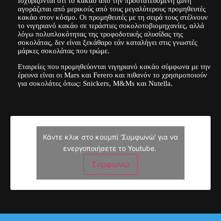
Ισχυρίζονται ότι το κακάο από την προστατευόμενη ζώνη
αγοράζεται από μερικούς από τους μεγαλύτερους προμηθευτές
κακάο στον κόσμο. Οι προμηθευτές με τη σειρά τους στέλνουν
το νιγηριανό κακάο σε τεράστιες σοκολοτοβιομηχανίες, αλλά
λόγω πολυπλοκότητας της τροφοδοτικής αλυσίδας της
σοκολάτας, δεν είναι ξεκάθαρο εάν καταλήγει στις γνωστές
μάρκες σοκολάτας που τρώμε.
Εταιρείες που προμηθεύονται νιγηριανό κακάο σύμφωνα με την
έρευνα είναι οι Mars και Ferero και πιθανόν το χρησιμοποιούν
για σοκολάτες όπως: Snickers, M&Ms και Nutella.
Κάντε κλικ στο κουμπί 'Συμφωνώ' για να
ενεργοποιήσετε το Youtube.
Συμφωνώ