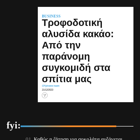
BUSINESS
Τροφοδοτική
αλυσίδα κακάο:
Από την
παράνομη
συγκομιδή στα
σπίτια μας
@fyinews team
21/12/2023
fyi:
Καθώς η ζήτηση για σοκολάτα αυξάνεται