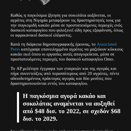
Καθώς η παγκόσμια ζήτηση για σοκολάτα αυξάνεται, οι
αγρότες στη Νιγηρία μεταφέρουν τις δραστηριότητές τους για
την συγκομιδή κακάο μέσα σε προστατευόμενες περιοχές ενός
δασικού καταφυγίου που φιλοξενεί είδη προς εξαφάνιση, όπως
οι αφρικανικοί δασικοί ελέφαντες.
Κατά τη διάρκεια δημοσιογραφικής έρευνας, το
Associated
Press
κατέγραψε επανειλημμένα αγρότες να μαζεύουν κόκκους
κακάο εκεί όπου οι εργασίες αυτές απαγορεύεται, μέσα σε
προστατευόμενες περιοχές του δασικού καταφυγίου Omo.
Το AP μελέτησε έγγραφα των εταιρειών και της αγοράς και
πήρε συνεντεύξεις από περισσότερους από 20 αγρότες, πέντε
αδειοδοτημένους πράκτορες αγοράς και δύο μεσίτες που
δραστηριοποιούνται εντός του καταφυγίου.
Η παγκόσμια αγορά κακάο και
σοκολάτας αναμένεται να αυξηθεί
από $48 δισ. το 2022, σε σχεδόν $68
δισ. το 2029.