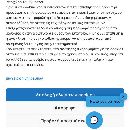
ιστοχώρο του fyi.news.
Ορισμένα cookies χρησιμοποιούνται για την αποθήκευση ή/και την
πρόσβαση σε πληροφορίες σχετικά με τις επισκέψεις στον ιστοχώρο
μας και για την προβολή (μη) εξατομικευμένων διαφημίσεων. Η
συγκατάθεση σε αυτές τις τεχνολογίες θα μας επιτρέψει να
Ακολούθησέ μας
επεξεργαζόμαστε δεδομένα όπως η συμπεριφορά περιήγησης ή τα
μοναδικά αναγνωριστικά σε αυτόν τον ιστότοπο. Η μη συγκατάθεση ή
η ανάκληση της συγκατάθεσης, μπορεί να επηρεάσει αρνητικά
ορισμένες λειτουργίες και χαρακτηριστικά.
Εάν θέλετε να αποκτήσετε περισσότερες πληροφορίες για τα cookies
αυτά και να μάθετε πώς και γιατί τα χρησιμοποιούμε και πώς μπορείτε
Newsletter
να αλλάξετε τις ρυθμίσεις σας, συμβουλευθείτε την πολιτική μας
σχετικά με τα cookies.
Διαχείριση υπηρεσιών
Sign me up!
Αποδοχή όλων των cookies
✕
Ρώτα μας ό,τι θες
Απόρριψη
Προβολή προτιμήσεων
fyi.news - copyright 2026
Check This!
Γιατί Υπάρχουμε