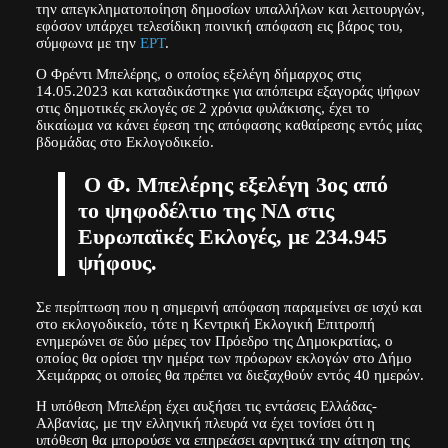
την απεγκληματοποίηση δημοσίων υπαλλήλων και λειτουργών,
εφόσον υπάρχει τελεσίδικη ποινική απόφαση εις βάρος του,
σύμφωνα με την
ΕΡΤ
.
Ο Φρέντι Μπελέρης, ο οποίος εξελέγη δήμαρχος στις
14.05.2023 και καταδικάστηκε για απόπειρα εξαγοράς ψήφων
στις δημοτικές εκλογές σε 2 χρόνια φυλάκισης, έχει το
δικαίωμα να κάνει έφεση της απόφασης καθαίρεσης εντός μίας
βδομάδας στο Εκλογοδικείο.
Ο Φ. Μπελέρης εξελέγη 3ος από
το ψηφοδέλτιο της ΝΔ στις
Ευρωπαϊκές Εκλογές, με 234.945
ψήφους.
Σε περίπτωση που η σημερινή απόφαση παραμείνει σε ισχύ και
στο εκλογοδικείο, τότε η Κεντρική Εκλογική Επιτροπή
ενημερώνει σε δύο μέρες τον Πρόεδρο της Δημοκρατίας, ο
οποίος θα ορίσει την ημέρα των πρόωρων εκλογών στο Δήμο
Χειμάρρας οι οποίες θα πρέπει να διεξαχθούν εντός 40 ημερών.
Η υπόθεση Μπελέρη έχει αυξήσει τις εντάσεις Ελλάδας-
Αλβανίας, με την ελληνική πλευρά να έχει τονίσει ότι η
υπόθεση θα μπορούσε να επηρεάσει αρνητικά την αίτηση της