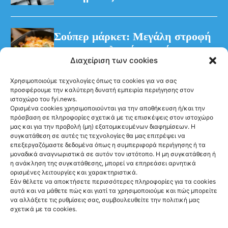
Σούπερ μάρκετ: Μεγάλη στροφή
των καταναλωτών στα έτοιμα
Διαχείριση των cookies
γεύματα
Χρησιμοποιούμε τεχνολογίες όπως τα cookies για να σας
προσφέρουμε την καλύτερη δυνατή εμπειρία περιήγησης στον
ιστοχώρο του fyi.news.
Ορισμένα cookies χρησιμοποιούνται για την αποθήκευση ή/και την
πρόσβαση σε πληροφορίες σχετικά με τις επισκέψεις στον ιστοχώρο
μας και για την προβολή (μη) εξατομικευμένων διαφημίσεων. Η
συγκατάθεση σε αυτές τις τεχνολογίες θα μας επιτρέψει να
Ακολούθησέ μας
επεξεργαζόμαστε δεδομένα όπως η συμπεριφορά περιήγησης ή τα
μοναδικά αναγνωριστικά σε αυτόν τον ιστότοπο. Η μη συγκατάθεση ή
η ανάκληση της συγκατάθεσης, μπορεί να επηρεάσει αρνητικά
ορισμένες λειτουργίες και χαρακτηριστικά.
Εάν θέλετε να αποκτήσετε περισσότερες πληροφορίες για τα cookies
αυτά και να μάθετε πώς και γιατί τα χρησιμοποιούμε και πώς μπορείτε
Newsletter
να αλλάξετε τις ρυθμίσεις σας, συμβουλευθείτε την πολιτική μας
σχετικά με τα cookies.