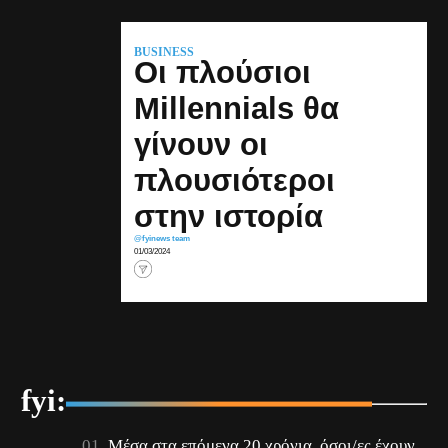
BUSINESS
Οι πλούσιοι
Millennials θα
γίνουν οι
πλουσιότεροι
στην ιστορία
@fyinews team
01/03/2024
fyi:
Μέσα στα επόμενα 20 χρόνια, όσοι/ες έχουν