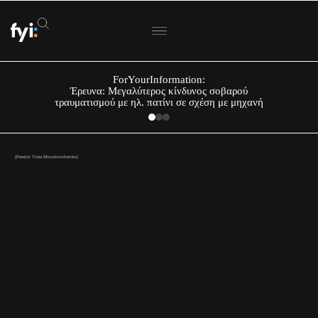
ForYourInformation:
Έρευνα: Μεγαλύτερος κίνδυνος σοβαρού
τραυματισμού με ηλ. πατίνι σε σχέση με μηχανή
(Pexels/ Tima Miroshnichenko)