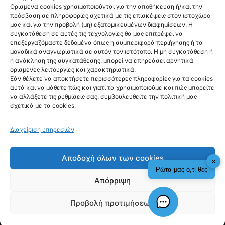
Ορισμένα cookies χρησιμοποιούνται για την αποθήκευση ή/και την
πρόσβαση σε πληροφορίες σχετικά με τις επισκέψεις στον ιστοχώρο
CULTURE
μας και για την προβολή (μη) εξατομικευμένων διαφημίσεων. Η
Sunset
συγκατάθεση σε αυτές τις τεχνολογίες θα μας επιτρέψει να
επεξεργαζόμαστε δεδομένα όπως η συμπεριφορά περιήγησης ή τα
Frequencies
μοναδικά αναγνωριστικά σε αυτόν τον ιστότοπο. Η μη συγκατάθεση ή
η ανάκληση της συγκατάθεσης, μπορεί να επηρεάσει αρνητικά
tuned by
ορισμένες λειτουργίες και χαρακτηριστικά.
Εάν θέλετε να αποκτήσετε περισσότερες πληροφορίες για τα cookies
Hendrick’s Gin
αυτά και να μάθετε πώς και γιατί τα χρησιμοποιούμε και πώς μπορείτε
να αλλάξετε τις ρυθμίσεις σας, συμβουλευθείτε την πολιτική μας
στο ΚΠΙΣΝ
σχετικά με τα cookies.
@fyinews team
05/08/2026
Διαχείριση υπηρεσιών
Αποδοχή όλων των cookies
✕
Ρώτα μας ό,τι θες
Απόρριψη
fyi:
Προβολή προτιμήσεων
Check This!
Γιατί Υπάρχουμε
Τα Sunset Frequencies tuned by Hendrick’s