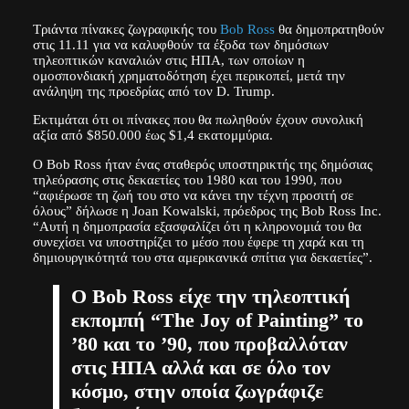
Τριάντα πίνακες ζωγραφικής του
Bob Ross
θα δημοπρατηθούν
στις 11.11 για να καλυφθούν τα έξοδα των δημόσιων
τηλεοπτικών καναλιών στις ΗΠΑ, των οποίων η
ομοσπονδιακή χρηματοδότηση έχει περικοπεί, μετά την
ανάληψη της προεδρίας από τον D. Trump.
Εκτιμάται ότι οι πίνακες που θα πωληθούν έχουν συνολική
αξία από $850.000 έως $1,4 εκατομμύρια.
Ο Bob Ross ήταν ένας σταθερός υποστηρικτής της δημόσιας
τηλεόρασης στις δεκαετίες του 1980 και του 1990, που
“αφιέρωσε τη ζωή του στο να κάνει την τέχνη προσιτή σε
όλους” δήλωσε η Joan Kowalski, πρόεδρος της Bob Ross Inc.
“Αυτή η δημοπρασία εξασφαλίζει ότι η κληρονομιά του θα
συνεχίσει να υποστηρίζει το μέσο που έφερε τη χαρά και τη
δημιουργικότητά του στα αμερικανικά σπίτια για δεκαετίες”.
Ο Bob Ross είχε την τηλεοπτική
εκπομπή “The Joy of Painting” το
’80 και το ’90, που προβαλλόταν
στις ΗΠΑ αλλά και σε όλο τον
κόσμο, στην οποία ζωγράφιζε