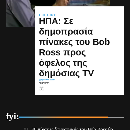
CULTURE
ΗΠΑ: Σε
δημοπρασία
πίνακες του Bob
Ross προς
όφελος της
δημόσιας TV
@fyinews team
09/10/2025
fyi:
30 πίνακες ζωγραφικής του Bob Ross θα