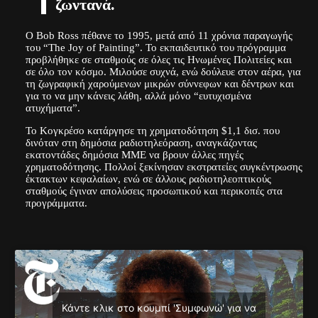
ζωντανά.
Ο Bob Ross πέθανε το 1995, μετά από 11 χρόνια παραγωγής
του “The Joy of Painting”. Το εκπαιδευτικό του πρόγραμμα
προβλήθηκε σε σταθμούς σε όλες τις Ηνωμένες Πολιτείες και
σε όλο τον κόσμο. Μιλούσε συχνά, ενώ δούλευε στον αέρα, για
τη ζωγραφική χαρούμενων μικρών σύννεφων και δέντρων και
για το να μην κάνεις λάθη, αλλά μόνο “ευτυχισμένα
ατυχήματα”.
Το Κογκρέσο κατάργησε τη χρηματοδότηση $1,1 δισ. που
δινόταν στη δημόσια ραδιοτηλεόραση, αναγκάζοντας
εκατοντάδες δημόσια ΜΜΕ να βρουν άλλες πηγές
χρηματοδότησης. Πολλοί ξεκίνησαν εκστρατείες συγκέντρωσης
έκτακτων κεφαλαίων, ενώ σε άλλους ραδιοτηλεοπτικούς
σταθμούς έγιναν απολύσεις προσωπικού και περικοπές στα
προγράμματα.
Κάντε κλικ στο κουμπί 'Συμφωνώ' για να