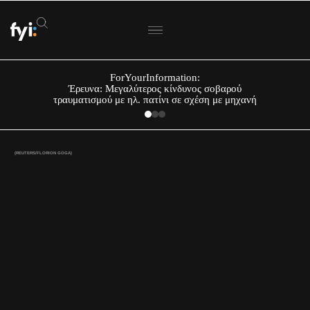
ForYourInformation:
Έρευνα: Μεγαλύτερος κίνδυνος σοβαρού
τραυματισμού με ηλ. πατίνι σε σχέση με μηχανή
(REUTERS/FLORION GOGA)