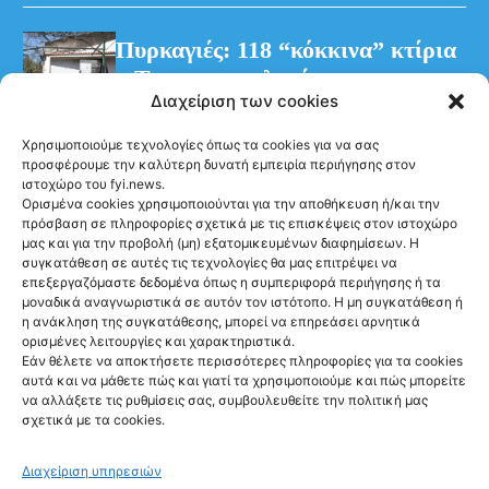
Πυρκαγιές: 118 “κόκκινα” κτίρια
– Τρεις προφυλακίσεις για τη
Διαχείριση των cookies
φωτιά στη Βοιωτία
Χρησιμοποιούμε τεχνολογίες όπως τα cookies για να σας
προσφέρουμε την καλύτερη δυνατή εμπειρία περιήγησης στον
ιστοχώρο του fyi.news.
Ορισμένα cookies χρησιμοποιούνται για την αποθήκευση ή/και την
πρόσβαση σε πληροφορίες σχετικά με τις επισκέψεις στον ιστοχώρο
μας και για την προβολή (μη) εξατομικευμένων διαφημίσεων. Η
συγκατάθεση σε αυτές τις τεχνολογίες θα μας επιτρέψει να
Ακολούθησέ μας
επεξεργαζόμαστε δεδομένα όπως η συμπεριφορά περιήγησης ή τα
μοναδικά αναγνωριστικά σε αυτόν τον ιστότοπο. Η μη συγκατάθεση ή
η ανάκληση της συγκατάθεσης, μπορεί να επηρεάσει αρνητικά
ορισμένες λειτουργίες και χαρακτηριστικά.
Εάν θέλετε να αποκτήσετε περισσότερες πληροφορίες για τα cookies
αυτά και να μάθετε πώς και γιατί τα χρησιμοποιούμε και πώς μπορείτε
Newsletter
να αλλάξετε τις ρυθμίσεις σας, συμβουλευθείτε την πολιτική μας
σχετικά με τα cookies.
Διαχείριση υπηρεσιών