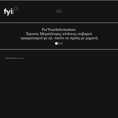
ForYourInformation:
Έρευνα: Μεγαλύτερος κίνδυνος σοβαρού
τραυματισμού με ηλ. πατίνι σε σχέση με μηχανή
(REUTERS/Dado Ruvic)