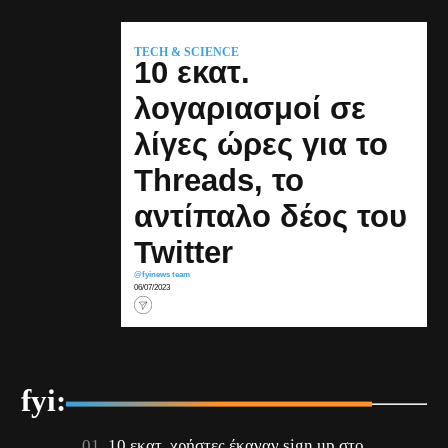
TECH & SCIENCE
10 εκατ.
λογαριασμοί σε
λίγες ώρες για το
Threads, το
αντίπαλο δέος του
Twitter
@fyinews team
06/07/2023
fyi:
10 εκατ. χρήστες έκαναν sign up στο