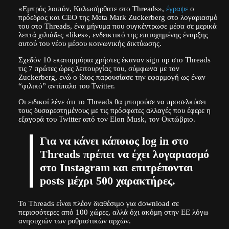
«Εμπρός λοιπόν, Καλωσήρθατε στο Threads»,
έγραψε
ο
πρόεδρος και CEO της Meta Mark Zuckerberg στο λογαριασμό
του στο Threads, ένα μήνυμα που συγκέντρωσε μέσα σε μερικά
λεπτά χιλιάδες «likes», ενδεικτικό της επιτυχημένης έναρξης
αυτού του νέου μέσου κοινωνικής δικτύωσης.
Σχεδόν 10 εκατομμύρια χρήστες έκαναν sign up στο Threads
τις 7 πρώτες ώρες λειτουργίας του, σύμφωνα με τον
Zuckerberg, ενώ ο ίδιος παρουσίασε την εφαρμογή ως έναν
“φιλικό” αντίπαλο του Twitter.
Οι ειδικοί λένε ότι το Threads θα μπορούσε να προσελκύσει
τους δυσαρεστημένους με τις πρόσφατες αλλαγές που έφερε η
εξαγορά του Twitter από τον Elon Musk, τον Οκτώβριο.
Για να κάνει κάποιος log in στο
Threads πρέπει να έχει λογαριασμό
στο Instagram και επιτρέπονται
posts μέχρι 500 χαρακτήρες.
Το Threads είναι πλέον διαθέσιμο για download σε
περισσότερες από 100 χώρες, αλλά όχι ακόμη στην ΕΕ λόγω
ανησυχιών των ρυθμιστικών αρχών.