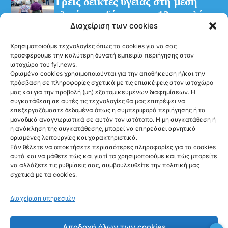
Τρεις δείκτες υγείας στη μέση
ηλικία συνδέονται με 13 επιπλέον
Διαχείριση των cookies
χρόνια χωρίς άνοια
Χρησιμοποιούμε τεχνολογίες όπως τα cookies για να σας
προσφέρουμε την καλύτερη δυνατή εμπειρία περιήγησης στον
ιστοχώρο του fyi.news.
Ορισμένα cookies χρησιμοποιούνται για την αποθήκευση ή/και την
πρόσβαση σε πληροφορίες σχετικά με τις επισκέψεις στον ιστοχώρο
μας και για την προβολή (μη) εξατομικευμένων διαφημίσεων. Η
συγκατάθεση σε αυτές τις τεχνολογίες θα μας επιτρέψει να
Ακολούθησέ μας
επεξεργαζόμαστε δεδομένα όπως η συμπεριφορά περιήγησης ή τα
μοναδικά αναγνωριστικά σε αυτόν τον ιστότοπο. Η μη συγκατάθεση ή
η ανάκληση της συγκατάθεσης, μπορεί να επηρεάσει αρνητικά
ορισμένες λειτουργίες και χαρακτηριστικά.
Εάν θέλετε να αποκτήσετε περισσότερες πληροφορίες για τα cookies
αυτά και να μάθετε πώς και γιατί τα χρησιμοποιούμε και πώς μπορείτε
Newsletter
να αλλάξετε τις ρυθμίσεις σας, συμβουλευθείτε την πολιτική μας
σχετικά με τα cookies.
Διαχείριση υπηρεσιών
Sign me up!
Αποδοχή όλων των cookies