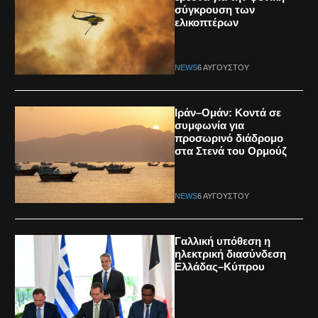
σύγκρουση των
ελικοπτέρων
NEWS
6 ΑΥΓΟΎΣΤΟΥ
Ιράν–Ομάν: Κοντά σε
συμφωνία για
προσωρινό διάδρομο
στα Στενά του Ορμούζ
NEWS
6 ΑΥΓΟΎΣΤΟΥ
Γαλλική υπόθεση η
ηλεκτρική διασύνδεση
Ελλάδας–Κύπρου