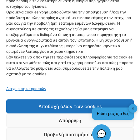
προσφέρουμε την καλύτερη δυνατή εμπειρία περιήγησης στον
ιστοχώρο του fyi.news.
Ορισμένα cookies χρησιμοποιούνται για την αποθήκευση ή/και την
πρόσβαση σε πληροφορίες σχετικά με τις επισκέψεις στον ιστοχώρο
μας και για την προβολή (μη) εξατομικευμένων διαφημίσεων. Η
συγκατάθεση σε αυτές τις τεχνολογίες θα μας επιτρέψει να
επεξεργαζόμαστε δεδομένα όπως η συμπεριφορά περιήγησης ή τα
μοναδικά αναγνωριστικά σε αυτόν τον ιστότοπο. Η μη συγκατάθεση ή
η ανάκληση της συγκατάθεσης, μπορεί να επηρεάσει αρνητικά
Ακολούθησέ μας
ορισμένες λειτουργίες και χαρακτηριστικά.
Εάν θέλετε να αποκτήσετε περισσότερες πληροφορίες για τα cookies
αυτά και να μάθετε πώς και γιατί τα χρησιμοποιούμε και πώς μπορείτε
να αλλάξετε τις ρυθμίσεις σας, συμβουλευθείτε την πολιτική μας
σχετικά με τα cookies.
Newsletter
Διαχείριση υπηρεσιών
Αποδοχή όλων των cookies
✕
Ρώτα μας ό,τι θες
Απόρριψη
Sign me up!
Προβολή προτιμήσεων
Check This!