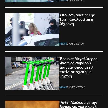
Υπόθεση Marfin: Την
Τρίτη απολογείται η
46χρονη
NEWS
7 ΑΥΓΟΎΣΤΟΥ
Έρευνα: Μεγαλύτερος
κίνδυνος σοβαρού
τραυματισμού με ηλ.
πατίνι σε σχέση με
μηχανή
NEWS
7 ΑΥΓΟΎΣΤΟΥ
Ψάθα: Αλαλούμ με την
έρευνα για την φονική