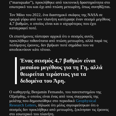
(“marsquake”), προκλήθηκε από τεκτονική δραστηριότητα στο
εσωτερικό του και όχι από πτώση μετεωρίτη, όπως συνηθίζεται.
Τον Μάιο του 2022, ένα διαστημικό σκάφος της NASA σε
τροχιά γύρω από τον πλανήτη κατέγραψε έναν σεισμό μεγέθους
4,7 βαθμών, ο οποίος είναι και ο ισχυρότερος που έχει
καταγραφεί ποτέ.
Οι επιστήμονες πίστεψαν αρχικά ότι ο σεισμός αυτός
προκλήθηκε πιθανότατα από πτώση μετεωρίτη, αλλά παρά τις
πολύμηνες έρευνες, δεν βρήκαν ποτέ σημάδια που να
αποδεικνύουν κάτι τέτοιο.
Ένας σεισμός 4,7 βαθμών είναι
μεσαίου μεγέθους για τη Γη, αλλά
θεωρείται τεράστιος για τα
δεδομένα του Άρη.
Ο καθηγητής Benjamin Fernando, του πανεπιστημίου της
Οξφόρδης, ο οποίος είναι ένας από τους συγγραφείς της
μελέτης που δημοσιεύθηκε στο περιοδικό
Geophysical
Research Letters
, δήλωσε ότι μόλις σιγουρεύτηκαν ότι ο
σεισμός δεν προκλήθηκε από μετεωρίτη, ξεκίνησαν τις έρευνες
στο εσωτερικό του πλανήτη.