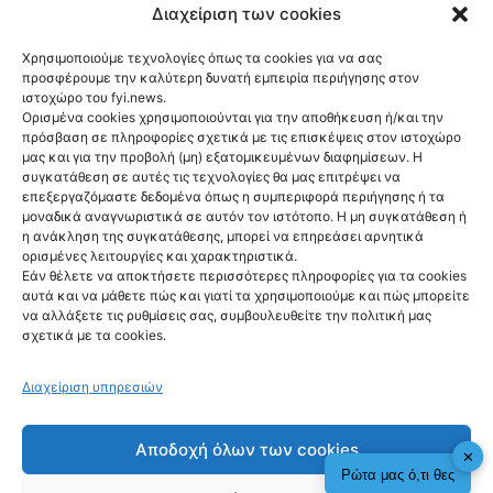
Διαχείριση των cookies
Χρησιμοποιούμε τεχνολογίες όπως τα cookies για να σας
TECH & SCIENCE
προσφέρουμε την καλύτερη δυνατή εμπειρία περιήγησης στον
Νέες εικόνες με
ιστοχώρο του fyi.news.
Ορισμένα cookies χρησιμοποιούνται για την αποθήκευση ή/και την
πρωτοφανείς
πρόσβαση σε πληροφορίες σχετικά με τις επισκέψεις στον ιστοχώρο
μας και για την προβολή (μη) εξατομικευμένων διαφημίσεων. Η
λεπτομέρειες από
συγκατάθεση σε αυτές τις τεχνολογίες θα μας επιτρέψει να
επεξεργαζόμαστε δεδομένα όπως η συμπεριφορά περιήγησης ή τα
την επιφάνεια του
μοναδικά αναγνωριστικά σε αυτόν τον ιστότοπο. Η μη συγκατάθεση ή
η ανάκληση της συγκατάθεσης, μπορεί να επηρεάσει αρνητικά
Ηλίου
ορισμένες λειτουργίες και χαρακτηριστικά.
@fyinews team
Εάν θέλετε να αποκτήσετε περισσότερες πληροφορίες για τα cookies
06/08/2026
αυτά και να μάθετε πώς και γιατί τα χρησιμοποιούμε και πώς μπορείτε
να αλλάξετε τις ρυθμίσεις σας, συμβουλευθείτε την πολιτική μας
σχετικά με τα cookies.
Διαχείριση υπηρεσιών
fyi:
Αποδοχή όλων των cookies
✕
Ρώτα μας ό,τι θες