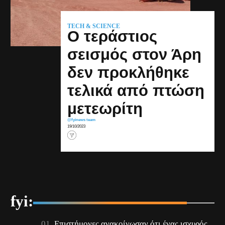
TECH & SCIENCE
Ο τεράστιος
σεισμός στον Άρη
δεν προκλήθηκε
τελικά από πτώση
μετεωρίτη
@fyinews team
19/10/2023
fyi:
Επιστήμονες ανακοίνωσαν ότι ένας ισχυρός