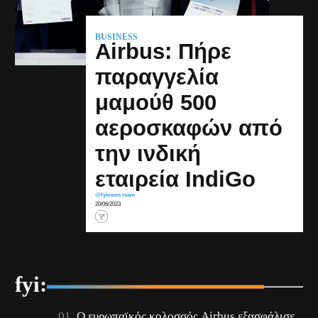
BUSINESS
Airbus: Πήρε
παραγγελία
μαμούθ 500
αεροσκαφών από
την ινδική
εταιρεία IndiGo
@fyinews team
20/06/2023
fyi:
Ο ευρωπαϊκός κολοσσός Airbus εξασφάλισε