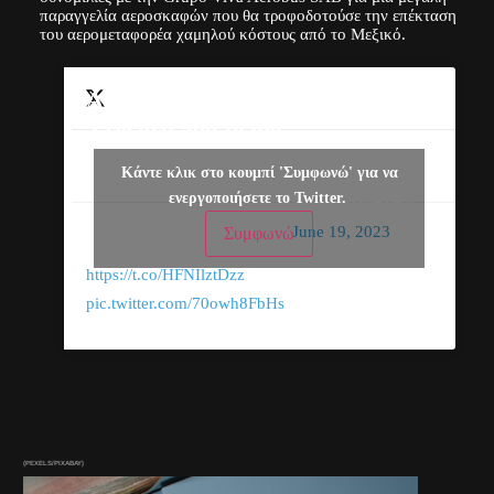
παραγγελία αεροσκαφών που θα τροφοδοτούσε την επέκταση
του αερομεταφορέα χαμηλού κόστους από το Μεξικό.
Airbus announced
a record 500-plane
deal with Indian
— Reuters
Κάντε κλικ στο κουμπί 'Συμφωνώ' για να
airline IndiGo on
(@Reuters)
ενεργοποιήσετε το Twitter.
day one of the
June 19, 2023
Συμφωνώ
Paris Airshow
https://t.co/HFNIlztDzz
pic.twitter.com/70owh8FbHs
(PEXELS/PIXABAY)