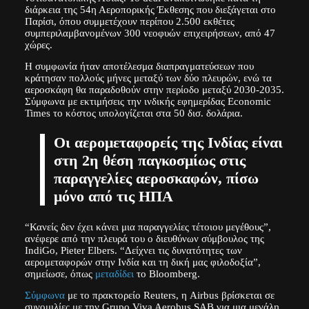
διάρκεια της 54η Αεροπορικής Έκθεσης που διεξάγεται στο
Παρίσι, όπου συμμετέχουν περίπου 2.500 εκθέτες
συμπεριλαμβανομένων 300 νεοφυών επιχειρήσεων, από 47
χώρες.
Η συμφωνία ήταν αποτέλεσμα διαπραγματεύσεων που
κράτησαν πολλούς μήνες μεταξύ των δύο πλευρών, ενώ τα
αεροσκάφη θα παραδοθούν στην περίοδο μεταξύ 2030-2035.
Σύμφωνα με εκτιμήσεις την ινδικής εφημερίδας Economic
Times το κόστος υπολογίζεται στα 50 δισ. δολάρια.
Οι αερομεταφορείς της Ινδίας είναι
στη 2η θέση παγκοσμίως στις
παραγγελίες αεροσκαφών, πίσω
μόνο από τις ΗΠΑ
“Κανείς δεν έχει κάνει μια παραγγελίες τέτοιου μεγέθους”,
ανέφερε από την πλευρά του ο διευθύνων σύμβουλος της
IndiGo, Pieter Elbers. “Δείχνει τις δυνατότητες των
αερομεταφορών στην Ινδία και τη δική μας φιλοδοξία”,
σημείωσε, όπως
μεταδίδει
το Bloomberg.
Σύμφωνα
με το πρακτορείο Reuters, η Airbus βρίσκεται σε
συνομιλίες με την Grupo Viva Aerobus SAB για μια μεγάλη