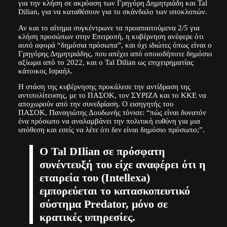
για την κλήση σε ακρόαση των Γρηγόρη Δημητριάδη και Tal
Dilian, για να καταθέσουν για το σκάνδαλο των υποκλοπών.
Αν και το αίτημα συγκέντρωνε τα προαπαιτούμενα 2/5 για
κλήση προσώπων στην Επιτροπή, η κυβέρνηση ανέφερε ότι
αυτό αφορά “δημόσια πρόσωπα”, και όχι ιδιώτες όπως είναι ο
Γρηγόρης Δημητριάδης, που απέχει από οποιοδήποτε δημόσιο
αξίωμα από το 2022, και ο Tal Dilian ως επιχειρηματίας
κάτοικος Ισραήλ.
Η στάση της κυβέρνησης προκάλεσε την αντίδραση της
αντιπολίτευσης, με το ΠΑΣΟΚ, τον ΣΥΡΙΖΑ και το ΚΚΕ να
αποχωρούν από την συνεδρίαση. Ο εισηγητής του
ΠΑΣΟΚ, Παναγιώτης Δουδωνής τόνισε: “πώς είναι δυνατόν
ένα πρόσωπο να αναλαμβάνει την πολιτική ευθύνη για μια
υπόθεση και εσείς να λέτε ότι δεν είναι δημόσιο πρόσωπο;”.
Ο Tal DIlian σε πρόσφατη
συνέντευξή του είχε αναφέρει ότι η
εταιρεία του (Intellexa)
εμπορεύεται το κατασκοπευτικό
σύστημα Predator, μόνο σε
κρατικές υπηρεσίες.