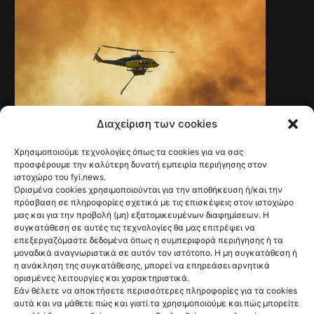
Διαχείριση των cookies
Χρησιμοποιούμε τεχνολογίες όπως τα cookies για να σας
NEWS
Ψάθα: Αλαλούμ με
προσφέρουμε την καλύτερη δυνατή εμπειρία περιήγησης στον
ιστοχώρο του fyi.news.
την έρευνα για
Ορισμένα cookies χρησιμοποιούνται για την αποθήκευση ή/και την
πρόσβαση σε πληροφορίες σχετικά με τις επισκέψεις στον ιστοχώρο
την φονική
μας και για την προβολή (μη) εξατομικευμένων διαφημίσεων. Η
συγκατάθεση σε αυτές τις τεχνολογίες θα μας επιτρέψει να
σύγκρουση των
επεξεργαζόμαστε δεδομένα όπως η συμπεριφορά περιήγησης ή τα
μοναδικά αναγνωριστικά σε αυτόν τον ιστότοπο. Η μη συγκατάθεση ή
ελικοπτέρων
η ανάκληση της συγκατάθεσης, μπορεί να επηρεάσει αρνητικά
ορισμένες λειτουργίες και χαρακτηριστικά.
@fyinews team
Εάν θέλετε να αποκτήσετε περισσότερες πληροφορίες για τα cookies
06/08/2026
αυτά και να μάθετε πώς και γιατί τα χρησιμοποιούμε και πώς μπορείτε