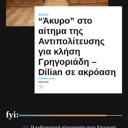
NEWS
“Άκυρο” στο
αίτημα της
Αντιπολίτευσης
για κλήση
Γρηγοριάδη –
Dilian σε ακρόαση
@fyinews team
09/07/2026
fyi:
Η κυβερνητική πλειοψηφία στην Επιτροπή