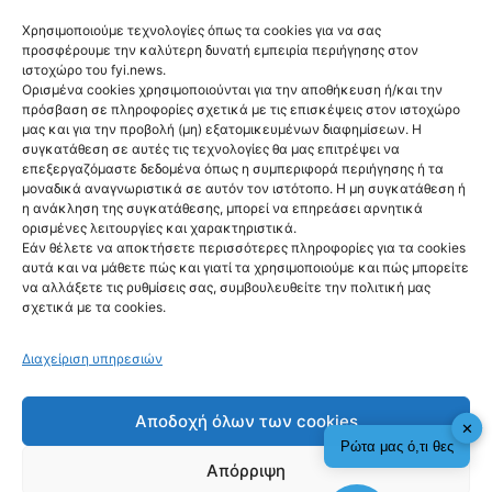
Χρησιμοποιούμε τεχνολογίες όπως τα cookies για να σας
προσφέρουμε την καλύτερη δυνατή εμπειρία περιήγησης στον
ιστοχώρο του fyi.news.
Ορισμένα cookies χρησιμοποιούνται για την αποθήκευση ή/και την
πρόσβαση σε πληροφορίες σχετικά με τις επισκέψεις στον ιστοχώρο
μας και για την προβολή (μη) εξατομικευμένων διαφημίσεων. Η
συγκατάθεση σε αυτές τις τεχνολογίες θα μας επιτρέψει να
Ακολούθησέ μας
επεξεργαζόμαστε δεδομένα όπως η συμπεριφορά περιήγησης ή τα
μοναδικά αναγνωριστικά σε αυτόν τον ιστότοπο. Η μη συγκατάθεση ή
η ανάκληση της συγκατάθεσης, μπορεί να επηρεάσει αρνητικά
ορισμένες λειτουργίες και χαρακτηριστικά.
Εάν θέλετε να αποκτήσετε περισσότερες πληροφορίες για τα cookies
αυτά και να μάθετε πώς και γιατί τα χρησιμοποιούμε και πώς μπορείτε
Newsletter
να αλλάξετε τις ρυθμίσεις σας, συμβουλευθείτε την πολιτική μας
σχετικά με τα cookies.
Διαχείριση υπηρεσιών
Sign me up!
Αποδοχή όλων των cookies
✕
Ρώτα μας ό,τι θες
Απόρριψη