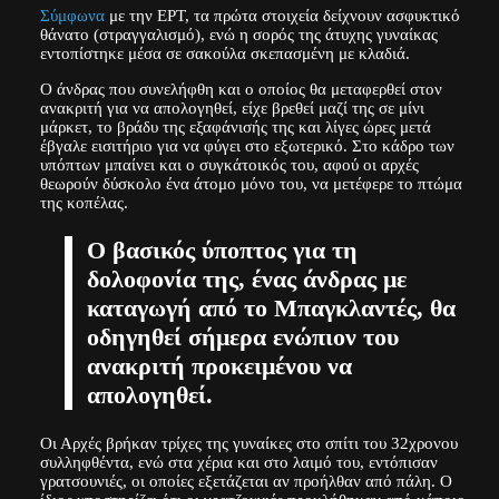
Σύμφωνα
με την ΕΡΤ, τα πρώτα στοιχεία δείχνουν ασφυκτικό
θάνατο (στραγγαλισμό), ενώ η σορός της άτυχης γυναίκας
εντοπίστηκε μέσα σε σακούλα σκεπασμένη με κλαδιά.
Ο άνδρας που συνελήφθη και ο οποίος θα μεταφερθεί στον
ανακριτή για να απολογηθεί, είχε βρεθεί μαζί της σε μίνι
μάρκετ, το βράδυ της εξαφάνισής της και λίγες ώρες μετά
έβγαλε εισιτήριο για να φύγει στο εξωτερικό. Στο κάδρο των
υπόπτων μπαίνει και ο συγκάτοικός του, αφού οι αρχές
θεωρούν δύσκολο ένα άτομο μόνο του, να μετέφερε το πτώμα
της κοπέλας.
Ο βασικός ύποπτος για τη
δολοφονία της, ένας άνδρας με
καταγωγή από το Μπαγκλαντές, θα
οδηγηθεί σήμερα ενώπιον του
ανακριτή προκειμένου να
απολογηθεί.
Οι Αρχές βρήκαν τρίχες της γυναίκες στο σπίτι του 32χρονου
συλληφθέντα, ενώ στα χέρια και στο λαιμό του, εντόπισαν
γρατσουνιές, οι οποίες εξετάζεται αν προήλθαν από πάλη. Ο