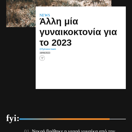
NEWS
Άλλη μία
γυναικοκτονία για
το 2023
@fyinews team
19/06/2023
fyi:
Νεκρή βρέθηκε η νεαρή γυναίκα από την