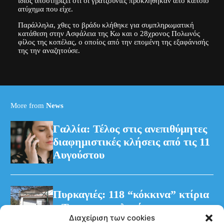
ίδιος υποστηρίζει ότι οι γρατζουνιές προκλήθηκαν από κάποιο
ατύχημα που είχε.
Παράλληλα, χθες το βράδυ κλήθηκε για συμπληρωματική
κατάθεση στην Ασφάλεια της Κω και ο 28χρονος Πολωνός
φίλος της κοπέλας, ο οποίος από την επομένη της εξαφάνισής
της την αναζητούσε.
More from
News
Γαλλία: Τέλος στις ανεπιθύμητες
διαφημιστικές κλήσεις από τις 11
Αυγούστου
Πυρκαγιές: 118 “κόκκινα” κτίρια
– Τρεις προφυλακίσεις για τη
Διαχείριση των cookies
φωτιά στη Βοιωτία