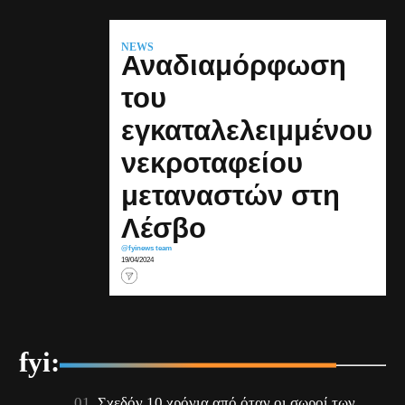
NEWS
Αναδιαμόρφωση
του
εγκαταλελειμμένου
νεκροταφείου
μεταναστών στη
Λέσβο
@fyinews team
19/04/2024
fyi:
Σχεδόν 10 χρόνια από όταν οι σωροί των