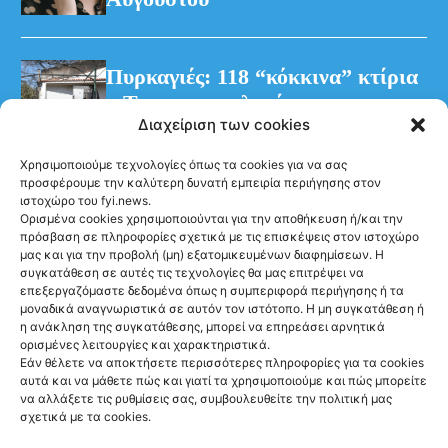
Πυρκαγιές: 118 “κόκκινα” κτίρια
– Τρεις προφυλακίσεις για τη
Διαχείριση των cookies
φωτιά στη Βοιωτία
Χρησιμοποιούμε τεχνολογίες όπως τα cookies για να σας
προσφέρουμε την καλύτερη δυνατή εμπειρία περιήγησης στον
ιστοχώρο του fyi.news.
Ορισμένα cookies χρησιμοποιούνται για την αποθήκευση ή/και την
πρόσβαση σε πληροφορίες σχετικά με τις επισκέψεις στον ιστοχώρο
μας και για την προβολή (μη) εξατομικευμένων διαφημίσεων. Η
συγκατάθεση σε αυτές τις τεχνολογίες θα μας επιτρέψει να
Ακολούθησέ μας
επεξεργαζόμαστε δεδομένα όπως η συμπεριφορά περιήγησης ή τα
μοναδικά αναγνωριστικά σε αυτόν τον ιστότοπο. Η μη συγκατάθεση ή
η ανάκληση της συγκατάθεσης, μπορεί να επηρεάσει αρνητικά
ορισμένες λειτουργίες και χαρακτηριστικά.
Εάν θέλετε να αποκτήσετε περισσότερες πληροφορίες για τα cookies
αυτά και να μάθετε πώς και γιατί τα χρησιμοποιούμε και πώς μπορείτε
Newsletter
να αλλάξετε τις ρυθμίσεις σας, συμβουλευθείτε την πολιτική μας
σχετικά με τα cookies.