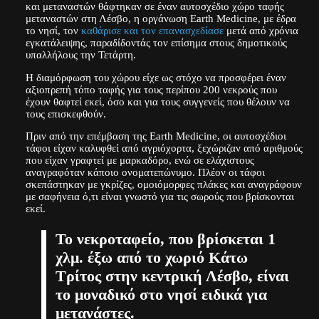
και μεταναστών θάφτηκαν σε έναν αυτοσχέδιο χώρο ταφής
μεταναστών στη Λέσβο, η οργάνωση Earth Medicine, με έδρα
το νησί, τον
καθάρισε και τον επανασχεδίασε
μετά από χρόνια
εγκατάλειψης, παραδίδοντάς τον επίσημα στους δημοτικούς
υπαλλήλους την Τετάρτη.
Η διαμόρφωση του χώρου είχε ως στόχο να προσφέρει έναν
αξιοπρεπή τόπο ταφής για τους περίπου 200 νεκρούς που
έχουν θαφτεί εκεί, όσο και για τους συγγενείς που θέλουν να
τους επισκεφθούν.
Πριν από την επέμβαση της Earth Medicine, οι αυτοσχέδιοι
τάφοι είχαν καλυφθεί από αγριόχορτα, ξεχώριζαν από αριθμούς
που είχαν γραφτεί με μαρκαδόρο, ενώ σε ελάχιστους
αναγραφόταν κάποιο ονοματεπώνυμο. Πλέον οι τάφοι
σκεπάστηκαν με γκρίζες, ομοιόμορφες πλάκες και αναγράφουν
με σαφήνεια ό,τι είναι γνωστό για τις σωρούς που βρίσκονται
εκεί.
Το νεκροταφείο, που βρίσκεται 1
χλμ. έξω από το χωριό Κάτω
Τρίτος στην κεντρική Λέσβο, είναι
το μοναδικό στο νησί ειδικά για
μετανάστες.