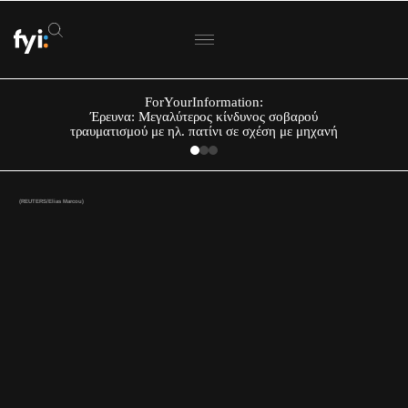
ForYourInformation:
Έρευνα: Μεγαλύτερος κίνδυνος σοβαρού
τραυματισμού με ηλ. πατίνι σε σχέση με μηχανή
(REUTERS/Elias Marcou)