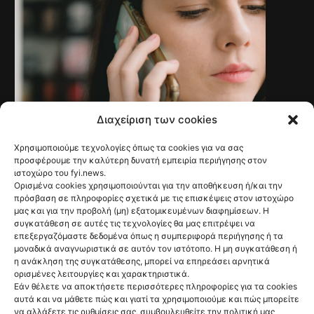
Διαχείριση των cookies
Χρησιμοποιούμε τεχνολογίες όπως τα cookies για να σας
NEWS
Γαλλία: Τέλος στις
προσφέρουμε την καλύτερη δυνατή εμπειρία περιήγησης στον
ιστοχώρο του fyi.news.
ανεπιθύμητες
Ορισμένα cookies χρησιμοποιούνται για την αποθήκευση ή/και την
πρόσβαση σε πληροφορίες σχετικά με τις επισκέψεις στον ιστοχώρο
διαφημιστικές
μας και για την προβολή (μη) εξατομικευμένων διαφημίσεων. Η
συγκατάθεση σε αυτές τις τεχνολογίες θα μας επιτρέψει να
κλήσεις από τις
επεξεργαζόμαστε δεδομένα όπως η συμπεριφορά περιήγησης ή τα
μοναδικά αναγνωριστικά σε αυτόν τον ιστότοπο. Η μη συγκατάθεση ή
11 Αυγούστου
η ανάκληση της συγκατάθεσης, μπορεί να επηρεάσει αρνητικά
ορισμένες λειτουργίες και χαρακτηριστικά.
@fyinews team
Εάν θέλετε να αποκτήσετε περισσότερες πληροφορίες για τα cookies
07/08/2026
αυτά και να μάθετε πώς και γιατί τα χρησιμοποιούμε και πώς μπορείτε
να αλλάξετε τις ρυθμίσεις σας, συμβουλευθείτε την πολιτική μας