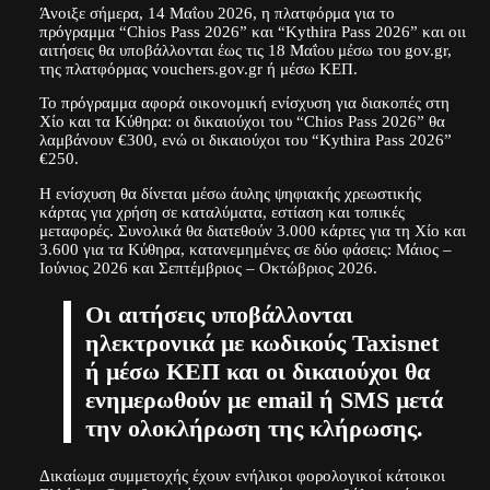
Άνοιξε σήμερα, 14 Μαΐου 2026, η πλατφόρμα για το
πρόγραμμα “Chios Pass 2026” και “Kythira Pass 2026” και οιι
αιτήσεις θα υποβάλλονται έως τις 18 Μαΐου μέσω του gov.gr,
της πλατφόρμας vouchers.gov.gr ή μέσω ΚΕΠ.
Το πρόγραμμα αφορά οικονομική ενίσχυση για διακοπές στη
Χίο και τα Κύθηρα: οι δικαιούχοι του “Chios Pass 2026” θα
λαμβάνουν €300, ενώ οι δικαιούχοι του “Kythira Pass 2026”
€250.
Η ενίσχυση θα δίνεται μέσω άυλης ψηφιακής χρεωστικής
κάρτας για χρήση σε καταλύματα, εστίαση και τοπικές
μεταφορές. Συνολικά θα διατεθούν 3.000 κάρτες για τη Χίο και
3.600 για τα Κύθηρα, κατανεμημένες σε δύο φάσεις: Μάιος –
Ιούνιος 2026 και Σεπτέμβριος – Οκτώβριος 2026.
Οι αιτήσεις υποβάλλονται
ηλεκτρονικά με κωδικούς Taxisnet
ή μέσω ΚΕΠ και οι δικαιούχοι θα
ενημερωθούν με email ή SMS μετά
την ολοκλήρωση της κλήρωσης.
Δικαίωμα συμμετοχής έχουν ενήλικοι φορολογικοί κάτοικοι