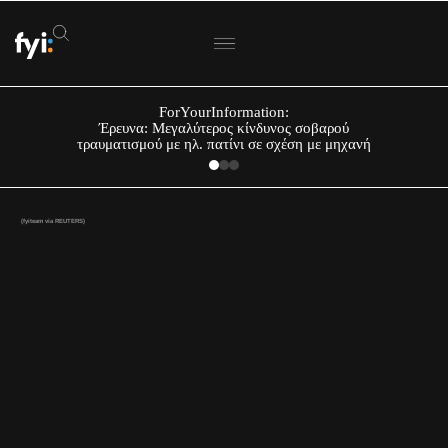
ForYourInformation:
Έρευνα: Μεγαλύτερος κίνδυνος σοβαρού
τραυματισμού με ηλ. πατίνι σε σχέση με μηχανή
(fyiteam via REUTERS)