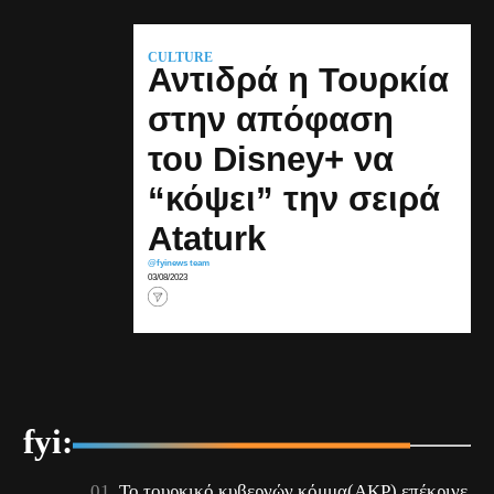
CULTURE
Αντιδρά η Τουρκία
στην απόφαση
του Disney+ να
“κόψει” την σειρά
Ataturk
@fyinews team
03/08/2023
fyi:
Το τουρκικό κυβερνών κόμμα(AKP) επέκρινε