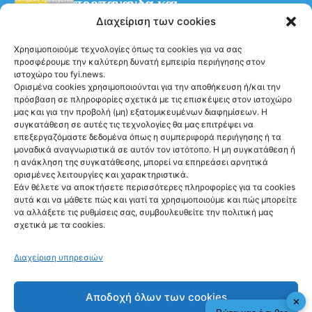
προπαγάνδα και
παραπληροφόρηση – η
Διαχείριση των cookies
διαχρονική στοχοποίηση των
Χρησιμοποιούμε τεχνολογίες όπως τα cookies για να σας
Προσφυγικών
προσφέρουμε την καλύτερη δυνατή εμπειρία περιήγησης στον
ιστοχώρο του fyi.news.
Ορισμένα cookies χρησιμοποιούνται για την αποθήκευση ή/και την
πρόσβαση σε πληροφορίες σχετικά με τις επισκέψεις στον ιστοχώρο
μας και για την προβολή (μη) εξατομικευμένων διαφημίσεων. Η
συγκατάθεση σε αυτές τις τεχνολογίες θα μας επιτρέψει να
επεξεργαζόμαστε δεδομένα όπως η συμπεριφορά περιήγησης ή τα
μοναδικά αναγνωριστικά σε αυτόν τον ιστότοπο. Η μη συγκατάθεση ή
Ακολούθησέ μας
η ανάκληση της συγκατάθεσης, μπορεί να επηρεάσει αρνητικά
ορισμένες λειτουργίες και χαρακτηριστικά.
Εάν θέλετε να αποκτήσετε περισσότερες πληροφορίες για τα cookies
αυτά και να μάθετε πώς και γιατί τα χρησιμοποιούμε και πώς μπορείτε
να αλλάξετε τις ρυθμίσεις σας, συμβουλευθείτε την πολιτική μας
σχετικά με τα cookies.
Newsletter
Διαχείριση υπηρεσιών
Αποδοχή όλων των cookies
✕