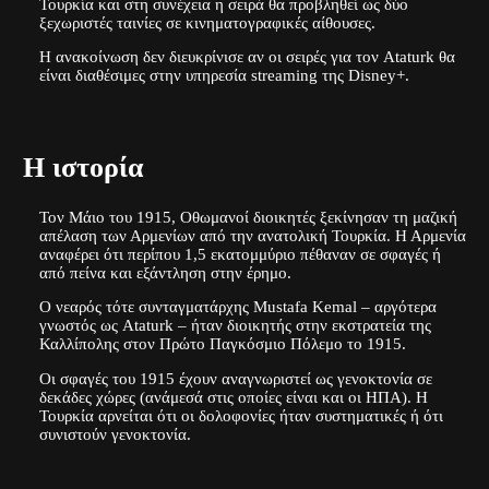
Τουρκία και στη συνέχεια η σειρά θα προβληθεί ως δύο
ξεχωριστές ταινίες σε κινηματογραφικές αίθουσες.
Η ανακοίνωση δεν διευκρίνισε αν οι σειρές για τον Ataturk θα
είναι διαθέσιμες στην υπηρεσία streaming της Disney+.
Η ιστορία
Τον Μάιο του 1915, Οθωμανοί διοικητές ξεκίνησαν τη μαζική
απέλαση των Αρμενίων από την ανατολική Τουρκία. Η Αρμενία
αναφέρει ότι περίπου 1,5 εκατομμύριο πέθαναν σε σφαγές ή
από πείνα και εξάντληση στην έρημο.
Ο νεαρός τότε συνταγματάρχης Mustafa Kemal – αργότερα
γνωστός ως Ataturk – ήταν διοικητής στην εκστρατεία της
Καλλίπολης στον Πρώτο Παγκόσμιο Πόλεμο το 1915.
Οι σφαγές του 1915 έχουν αναγνωριστεί ως γενοκτονία σε
δεκάδες χώρες (ανάμεσά στις οποίες είναι και οι ΗΠΑ). Η
Τουρκία αρνείται ότι οι δολοφονίες ήταν συστηματικές ή ότι
συνιστούν γενοκτονία.