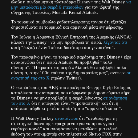
έλαβε η συνδρομητική πλατφόρμα Disney+ της Walt Disney
να
μην μεταδώσει μία σειρά 6 επεισοδίων
για τον ιδρυτή της
σύγχρονης Τουρκίας, Mustafa Kemal Ataturk.
Το τουρκικό συμβούλιο ραδιοτηλεόρασης τόνισε ότι εξετάζει
δημοσιεύματα σε τουρκικά και αρμενικά μέσα ενημέρωσης.
Τον Ιούνιο η Αρμενική Εθνική Επιτροπή της Αμερικής (ANCA)
κάλεσε την Disney+ να μην προβάλλει τη σειρά,
λέγοντας ότι
αυτή “δοξάζει έναν Τούρκο δικτάτορα και γενοκτόνο”.
Τον περασμένο μήνα, το τουρκικό παράρτημα της Disney+ είχε
ανακοινώσει ότι η σειρά Ataturk θα προβληθεί “πολύ
σύντομα”. “Η πρωτότυπη σειρά #Ataturk θα προβληθεί πολύ
σύντομα, στην 100η επέτειο της Δημοκρατίας μας”, ανέφερε
σε
ανάρτησή της στο X
(πρώην Twitter).
Ο εκπρόσωπος του AKP, του προέδρου Recepp Tayip Erdogan,
καταδίκασε την απόφαση που σύμφωνα με δημοσιεύματα πήρε
το Disney+ να μην προβληθεί η σειρά, λέγοντας
σε ανάρτησή
του στo X
ότι η απόφαση είναι “ντροπιαστική” και ότι η
απόφαση πάρθηκε μετά από πίεση του “αρμενικού λόμπι”.
Η Walt Disney Turkey
ανακοίνωσε
ότι “αναθεώρησε τη
στρατηγική διανομής περιεχομένου για να προσεγγίσει
ευρύτερο κοινό” και αποφάσισε να μεταδώσει μια ειδική
έκδοση του ντοκιμαντέρ στο τηλεοπτικό δίκτυο FOX στην