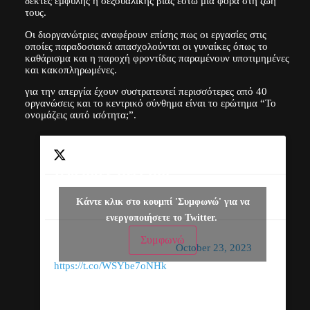
δέκτες έμφυλης ή σεξουαλικής βίας έστω μία φορά στη ζωή
τους.
Οι διοργανώτριες αναφέρουν επίσης πως οι εργασίες στις
οποίες παραδοσιακά απασχολούνται οι γυναίκες όπως το
καθάρισμα και η παροχή φροντίδας παραμένουν υποτιμημένες
και κακοπληρωμένες.
για την απεργία έχουν συστρατευτεί περισσότερες από 40
οργανώσεις και το κεντρικό σύνθημα είναι το ερώτημα “Το
ονομάζεις αυτό ισότητα;”.
Iceland’s first full-
day women’s
— The
Κάντε κλικ στο κουμπί 'Συμφωνώ' για να
strike in 48 years
Guardian
ενεργοποιήσετε το Twitter.
aims to close pay
(@guardian)
Συμφωνώ
gap
October 23, 2023
https://t.co/WSYbe7oNHk