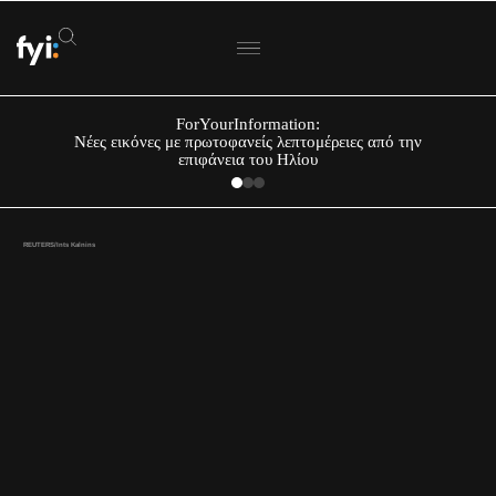
ForYourInformation:
Νέες εικόνες με πρωτοφανείς λεπτομέρειες από την
επιφάνεια του Ηλίου
REUTERS/Ints Kalnins