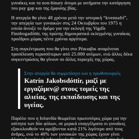
γυναίκες και τα non-binary άτομα με αιτήματα την κατάργηση
του pay gap και της έμφυλης βίας.
Η απεργία θα γίνει 48 χρόνια μετά την ιστορική “kvennafrí”,
την απεργία των γυναικών στις 24 Οκτωβρίου του 1975 η
οποία άνοιξε το δρόμο για την εκλογή της Vigdís
Finnbogadóttir, της πρώτης δημοκρατικά εκλεγμένης γυναίκας
προέδρου χώρας πέντε χρόνια αργότερα.
Στη συγκέντρωση που θα γίνει στο Ρέικιαβικ αναμένεται
προσέλευση περισσότερων από 25.000 ατόμων, ενώ άλλες δέκα
συγκεντρώσεις θα γίνουν σε άλλες περιοχές της χώρας.
Στην απεργία θα συμμετάσχει και η πρωθυπουργός
Katrín Jakobsdóttir, μαζί με
εργαζόμεν@ στους τομείς της
αλιείας, της εκπαίδευσης και της
υγείας.
Παρόλο που η Ισλανδία θεωρείται πρωτοπόρος χώρα για την
ισότητα των δύο φύλων, σε μερικά επαγγέλματα οι γυναίκες
εξακολουθούν να αμείβονται κατά 21% λιγότερο από τους
άνδρες, ενώ το 40% των γυναικών της χώρας έχουν γίνει