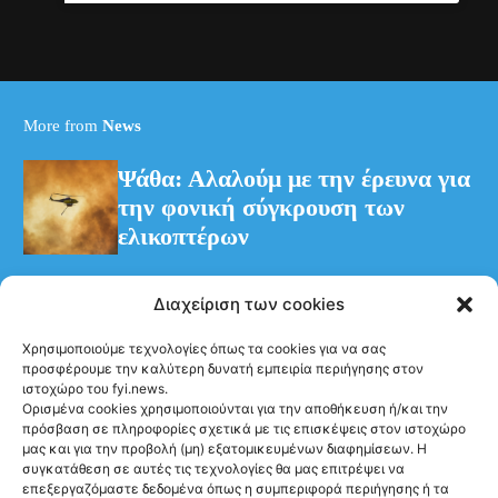
More from
News
Ψάθα: Αλαλούμ με την έρευνα για
την φονική σύγκρουση των
ελικοπτέρων
Διαχείριση των cookies
Ιράν–Ομάν: Κοντά σε συμφωνία
για προσωρινό διάδρομο στα
Χρησιμοποιούμε τεχνολογίες όπως τα cookies για να σας
προσφέρουμε την καλύτερη δυνατή εμπειρία περιήγησης στον
Στενά του Ορμούζ
ιστοχώρο του fyi.news.
Ορισμένα cookies χρησιμοποιούνται για την αποθήκευση ή/και την
πρόσβαση σε πληροφορίες σχετικά με τις επισκέψεις στον ιστοχώρο
μας και για την προβολή (μη) εξατομικευμένων διαφημίσεων. Η
συγκατάθεση σε αυτές τις τεχνολογίες θα μας επιτρέψει να
επεξεργαζόμαστε δεδομένα όπως η συμπεριφορά περιήγησης ή τα