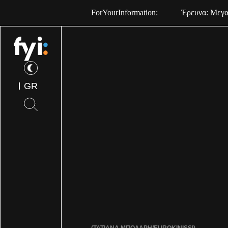
ForYourInformation:
Έρευνα: Μεγαλ
GR
(ΤΑΤΙΑΝΑ ΜΠΟΛΑΡΗ/EUROKINISSI)