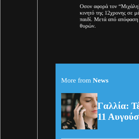
Οσον αφορά τον “Μιχάλη”
κινητό της 12χρονης σε μ
παιδί. Μετά από απόφαση
θυρών.
More from
News
Γαλλία: Τ
11 Αυγούσ