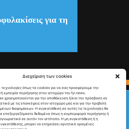
οφυλακίσεις για τη
Διαχείριση των cookies
 τεχνολογίες όπως τα cookies για να σας προσφέρουμε την
ή εμπειρία περιήγησης στον ιστοχώρο του fyi.news.
Check This!
es χρησιμοποιούνται για την αποθήκευση ή/και την πρόσβαση σε
ετικά με τις επισκέψεις στον ιστοχώρο μας και για την προβολή
Ακολούθησέ μας
υμένων διαφημίσεων. Η συγκατάθεση σε αυτές τις τεχνολογίες θα
να επεξεργαζόμαστε δεδομένα όπως η συμπεριφορά περιήγησης ή
αγνωριστικά σε αυτόν τον ιστότοπο. Η μη συγκατάθεση ή η
υγκατάθεσης, μπορεί να επηρεάσει αρνητικά ορισμένες