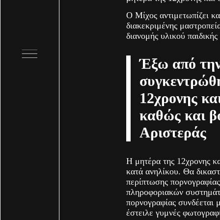
Ο Μίχος αντιμετωπίζει κα
διακεκριμένης μαστροπεία
διανομής υλικού παιδικής
Έξω από την
συγκεντρώθη
12χρονης και
καθώς και β
Αριστεράς
Η μητέρα της 12χρονης κα
κατά ανηλίκου. Θα δικαστ
περίπτωσης πορνογραφίας
πληροφοριακών συστημάτω
πορνογραφίας συνδέεται 
έστειλε γυμνές φωτογραφίε