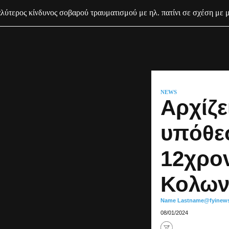
ύτερος κίνδυνος σοβαρού τραυματισμού με ηλ. πατίνι σε σχέση με 
NEWS
Αρχίζε
υπόθε
12χρο
Κολων
Name Lastname
@fyinew
08/01/2024