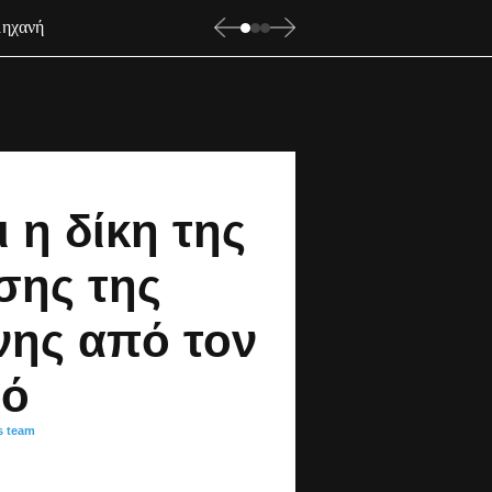
μηχανή
ι η δίκη της
σης της
νης από τον
ό
s team