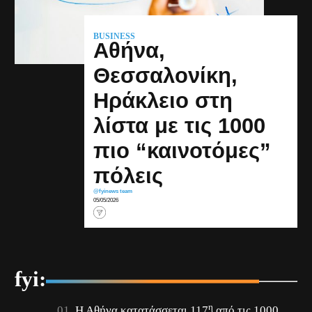
BUSINESS
Αθήνα,
Θεσσαλονίκη,
Ηράκλειο στη
λίστα με τις 1000
πιο “καινοτόμες”
πόλεις
@fyinews team
05/05/2026
fyi:
η
Η Αθήνα κατατάσσεται 117
από τις 1000,