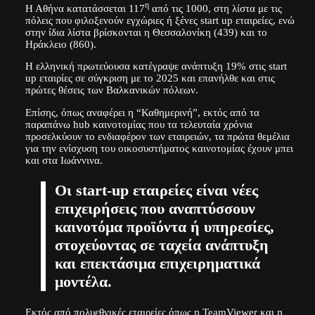
η
Η Αθήνα κατατάσσεται 117
από τις 1000, στη λίστα με τις
πόλεις που φιλοξενούν εγχώριες ή ξένες start up εταιρείες, ενώ
στην ίδια λίστα βρίσκονται η Θεσσαλονίκη (439) και το
Ηράκλειο (860).
H ελληνική πρωτεύουσα κατέγραψε ανάπτυξη 19% στις start
up εταιρίες σε σύγκριση με το 2025 και επανήλθε και στις
πρώτες θέσεις των Βαλκανικών πόλεων.
Επίσης, όπως αναφέρει η “Καθημερινή”, εκτός από τα
παραπάνω hub καινοτομίας που τα τελευταία χρόνια
προσελκύουν το ενδιαφέρον των εταιρειών, τα πρώτα θεμέλια
για την ενίσχυση του οικοσυστήματος καινοτομίας έχουν μπει
και στα Ιωάννινα.
Οι start-up εταιρείες είναι νέες
επιχειρήσεις που αναπτύσσουν
καινοτόμα προϊόντα ή υπηρεσίες,
στοχεύοντας σε ταχεία ανάπτυξη
και επεκτάσιμα επιχειρηματικά
μοντέλα.
Εκτός από πολυεθνικές εταιρείες όπως η TeamViewer και η