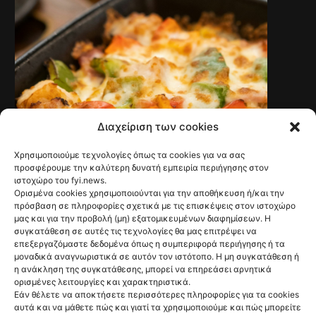
Διαχείριση των cookies
Χρησιμοποιούμε τεχνολογίες όπως τα cookies για να σας
BUSINESS
Σούπερ μάρκετ:
προσφέρουμε την καλύτερη δυνατή εμπειρία περιήγησης στον
ιστοχώρο του fyi.news.
Μεγάλη στροφή
Ορισμένα cookies χρησιμοποιούνται για την αποθήκευση ή/και την
πρόσβαση σε πληροφορίες σχετικά με τις επισκέψεις στον ιστοχώρο
των καταναλωτών
μας και για την προβολή (μη) εξατομικευμένων διαφημίσεων. Η
συγκατάθεση σε αυτές τις τεχνολογίες θα μας επιτρέψει να
στα έτοιμα
επεξεργαζόμαστε δεδομένα όπως η συμπεριφορά περιήγησης ή τα
μοναδικά αναγνωριστικά σε αυτόν τον ιστότοπο. Η μη συγκατάθεση ή
γεύματα
η ανάκληση της συγκατάθεσης, μπορεί να επηρεάσει αρνητικά
ορισμένες λειτουργίες και χαρακτηριστικά.
@fyinews team
Εάν θέλετε να αποκτήσετε περισσότερες πληροφορίες για τα cookies
04/08/2026
αυτά και να μάθετε πώς και γιατί τα χρησιμοποιούμε και πώς μπορείτε