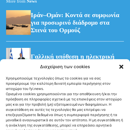
More from
News
Ιράν–Ομάν: Κοντά σε συμφωνία
για προσωρινό διάδρομο στα
Στενά του Ορμούζ
Γαλλική υπόθεση η ηλεκτρική
διασύνδεση Ελλάδας–Κύπρου
Διαχείριση των cookies
Χρησιμοποιούμε τεχνολογίες όπως τα cookies για να σας
προσφέρουμε την καλύτερη δυνατή εμπειρία περιήγησης στον
ιστοχώρο του fyi.news.
Ορισμένα cookies χρησιμοποιούνται για την αποθήκευση ή/και την
πρόσβαση σε πληροφορίες σχετικά με τις επισκέψεις στον ιστοχώρο
μας και για την προβολή (μη) εξατομικευμένων διαφημίσεων. Η
συγκατάθεση σε αυτές τις τεχνολογίες θα μας επιτρέψει να
Ακολούθησέ μας
επεξεργαζόμαστε δεδομένα όπως η συμπεριφορά περιήγησης ή τα
μοναδικά αναγνωριστικά σε αυτόν τον ιστότοπο. Η μη συγκατάθεση ή
η ανάκληση της συγκατάθεσης, μπορεί να επηρεάσει αρνητικά