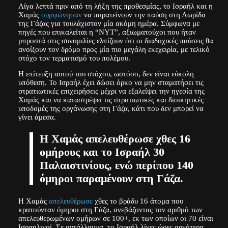
Λίγα λεπτά πριν από τη λήξη της προθεσμίας, το Ισραήλ και η
Χαμάς
συμφώνησαν
να παρατείνουν την παύση στη Λωρίδα
της Γάζας για τουλάχιστον μία ακόμη ημέρα. Σύμφωνα με
πηγές που επικαλείται η “NYT”, αξιωματούχοι που ήταν
μπροστά στις συνομιλίες ελπίζουν ότι οι διαδοχικές παύσεις θα
ανοίξουν τον δρόμο προς μία πιο μεγάλη εκεχειρία, με τελικό
στόχο τον τερματισμό του πολέμου.
Η επίτευξη αυτού του στόχου, ωστόσο, δεν είναι εύκολη
υπόθεση. Το Ισραήλ έχει δώσει όρκο να μην σταματήσει τις
στρατιωτικές επιχειρήσεις μέχρι να εξαλείψει την ηγεσία της
Χαμάς και να καταστρέψει τις στρατιωτικές και διοικητικές
υποδομές της οργάνωσης στη Γάζα, κάτι που δεν μπορεί να
γίνει άμεσα.
Η Χαμάς απελευθέρωσε χθες 16
ομήρους και το Ισραήλ 30
Παλαιστινίους, ενώ περίπου 140
όμηροι παραμένουν στη Γάζα.
Η Χαμάς
απελευθέρωσε
χθες το βράδυ 16 άτομα που
κρατούνταν όμηροι στη Γάζα, ανεβάζοντας τον αριθμό των
απελευθερωμένων ομήρων σε 100+, εκ των οποίων οι 70 είναι
Ισραηλινοί. Σε αντάλλαγμα, το Ισραήλ λίγες ώρες αργότερα