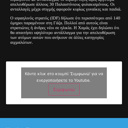
απελευθέρωσε άλλους 30 Παλαιστίνιους φυλακισμένους. Οι
ανταλλαγές μέχρι στιγμής αφορούν κυρίως γυναίκες και παιδιά.
Ο ισραηλινός στρατός (IDF) δήλωσε ότι περισσότεροι από 140
όμηροι παραμένουν στη Γάζα. Πολλοί από αυτούς είναι
στρατιώτες ή άνδρες νέοι σε ηλικία. Η Χαμάς έχει δηλώσει ότι
θα απαιτήσει υψηλότερο αντάλλαγμα για την απελευθέρωση
των ατόμων αυτών που ανήκουν σε άλλες κατηγορίες
αιχμαλώτων.
Κάντε κλικ στο κουμπί 'Συμφωνώ' για να
ενεργοποιήσετε το Youtube.
Συμφωνώ