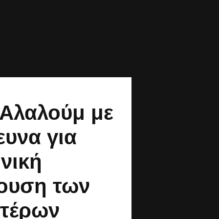
 Αλαλούμ με
ευνα για
νική
ουση των
πτέρων