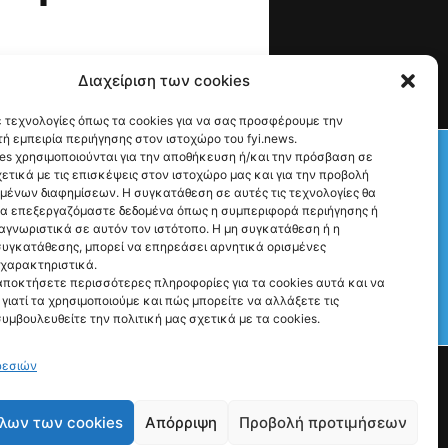
Διαχείριση των cookies
 τεχνολογίες όπως τα cookies για να σας προσφέρουμε την
ή εμπειρία περιήγησης στον ιστοχώρο του fyi.news.
Check This!
es χρησιμοποιούνται για την αποθήκευση ή/και την πρόσβαση σε
ετικά με τις επισκέψεις στον ιστοχώρο μας και για την προβολή
υμένων διαφημίσεων. Η συγκατάθεση σε αυτές τις τεχνολογίες θα
να επεξεργαζόμαστε δεδομένα όπως η συμπεριφορά περιήγησης ή
αγνωριστικά σε αυτόν τον ιστότοπο. Η μη συγκατάθεση ή η
υγκατάθεσης, μπορεί να επηρεάσει αρνητικά ορισμένες
 χαρακτηριστικά.
αποκτήσετε περισσότερες πληροφορίες για τα cookies αυτά και να
γιατί τα χρησιμοποιούμε και πώς μπορείτε να αλλάξετε τις
συμβουλευθείτε την πολιτική μας σχετικά με τα cookies.
Γιατί Υπάρχουμε
Ρώτα μας ό,τι θες
ρεσιών
λων των cookies
Απόρριψη
Προβολή προτιμήσεων