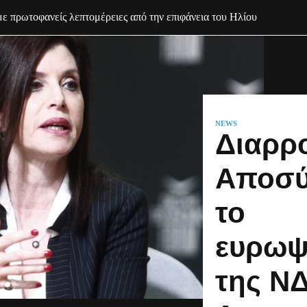
ώνονται οι τακτικοί καπνιστές στην Ελλάδα
NEWS
Διαρρο
Αποσύ
το
ευρωψ
της ΝΔ