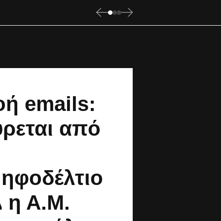
ή emails:
ρεται από
ηφοδέλτιο
 η Α.Μ.