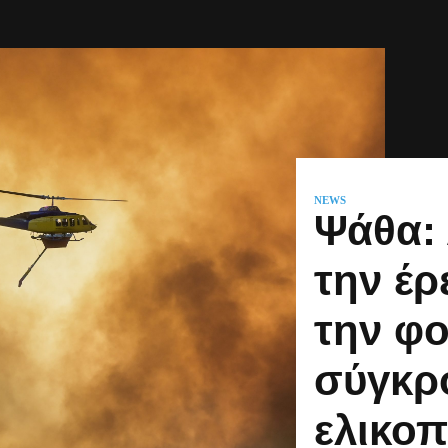
,
NEWS
Ψάθα:
την έρ
την φο
σύγκρ
ελικο