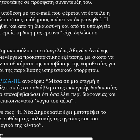
τσοτάκης σε πρόσφατη συνέντευξή του.
υπόθεση με τα e-mail που φέρεται να έστειλε η
υ στους απόδημους πρέπει να διερευνηθεί. Η
θεί και από τη δικαιοσύνη και από το υπουργείο
εμείς τη δική μας έρευνα” είχε δηλώσει ο
Ασημακοπούλου, ο εισαγγελέας Αθηνών Αντώνης
ιενέργεια προκαταρκτικής εξέτασης, με σκοπό να
ν τα αδικήματα της παραβίασης της νομοθεσίας για
αι της παραβίασης υπηρεσιακού απορρήτου.
ΡΙΖΑ-ΠΣ
αναφέρει: “Μέσα σε μια στιγμή η
ξει σκιές στο αδιάβλητο της εκλογικής διαδικασίας
α επαναβεβαιώσει ότι όσα λέει περί διαφάνειας και
επικοινωνιακά ‘λόγια του αέρα'”.
ε πως “Η Νέα Δημοκρατία έχει μετατρέψει το
ευθύνη της πολιτικής της ηγεσίας και του
γικό της κέντρο”.
ς