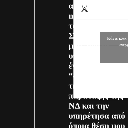
αποστολής
newsletter από
το γραφείο μου.
Στην πολιτική
Κάντε κλικ 
μου πορεία
ενερ
υπήρξα πάντοτε
ένας
“στρατιώτης”
της μεγάλης
παράταξης της
ΝΔ και την
υπηρέτησα από
όποια θέση μου