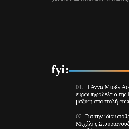
fyi:
Η Άννα Μισέλ Ασ
ευρωψηφοδέλτιο της 
μαζική αποστολή ema
Για την ίδια υπόθ
Μιχάλης Σταυριανουδ