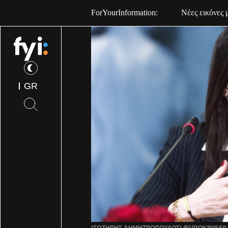
ForYourInformation:
Eurostat: Μει
GR
(ΣΩΤΗΡΗΣ ΔΗΜΗΤΡΟΠΟΥΛΟΣ) /EUROKINISSI)