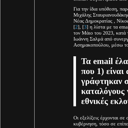
Για την ίδια υπόθεση, πα
Μιχάλης Σταυριανουδάκης
Νέας Δημοκρατίας , Νίκο
[
2
], [
3
] η λίστα με τα em
τον Μάιο του 2023, κατά 
Ιωάννη Σαλμά από συνεργ
Ασημακοπούλου, μέσω το
Τα email έλ
που 1) είναι
γράφτηκαν σ
καταλόγους 
εθνικές εκλο
Οι εξελίξεις έρχονται σε
κυβέρνηση, τόσο σε επίπε