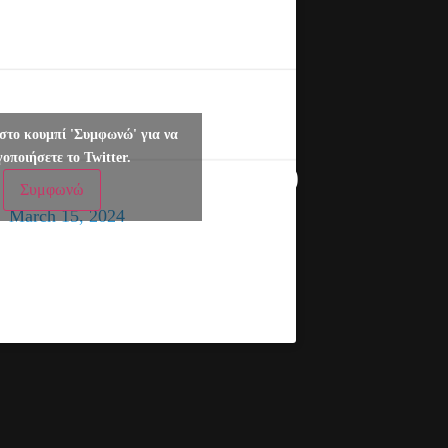
— Anna Michelle
Asimakopoulou MEP
στο κουμπί 'Συμφωνώ' για να
γοποιήσετε το Twitter.
(@AnnaAsimakopoul)
Συμφωνώ
March 15, 2024