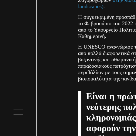
landscapes)
.
Η συγκεκριμένη προσπάθε
το Φεβρουάριο του 2022 
από το Υπουργείο Πολιτι
Καθημερινή.
Η UNESCO αναγνώρισε την
από πολλά διαφορετικά στ
βυζαντινής και οθωμανική
παραδοσιακούς πετρόχτιστ
περιβάλλον με τους σημα
βιοποικιλότητα της πανίδα
Είναι η πρώ
νεότερης πολ
κληρονομιάς
αφορούν την