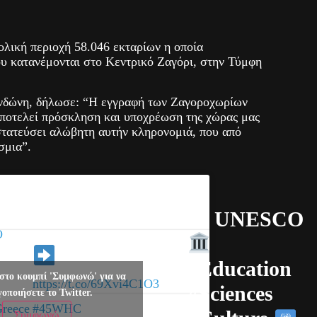
λική περιοχή 58.046 εκταρίων η οποία
ου κατανέμονται στο Κεντρικό Ζαγόρι, στην Τύμφη
νδώνη, δήλωσε: “Η εγγραφή των Ζαγοροχωρίων
ποτελεί πρόσκληση και υποχρέωση της χώρας μας
στατεύσει αλώβητη αυτήν κληρονομιά, που από
σμια”.
d
— UNESCO
O
:
#Education
ral
στο κουμπί 'Συμφωνώ' για να
https://t.co/69Xvi4C1O3
#Sciences
γοποιήσετε το Twitter.
reece
#45WHC
Συμφωνώ