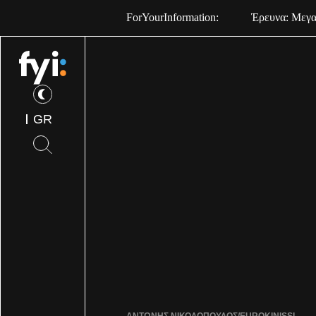
ForYourInformation:
Έρευνα: Μεγαλ
GR
ΑΝΤΩΝΗΣ ΝΙΚΟΛΟΠΟΥΛΟΣ/EUROKINISSI