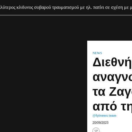
ύτερος κίνδυνος σοβαρού τραυματισμού με ηλ. πατίνι σε σχέση με 
NEWS
Διεθνή
αναγν
τα Ζα
από τ
@fyinews team
20/09/2023