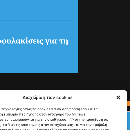
οφυλακίσεις για τη
Διαχείριση των cookies
 τεχνολογίες όπως τα cookies για να σας προσφέρουμε την
ή εμπειρία περιήγησης στον ιστοχώρο του fyi.news.
Check This!
es χρησιμοποιούνται για την αποθήκευση ή/και την πρόσβαση σε
ετικά με τις επισκέψεις στον ιστοχώρο μας και για την προβολή
Ακολούθησέ μας
υμένων διαφημίσεων. Η συγκατάθεση σε αυτές τις τεχνολογίες θα