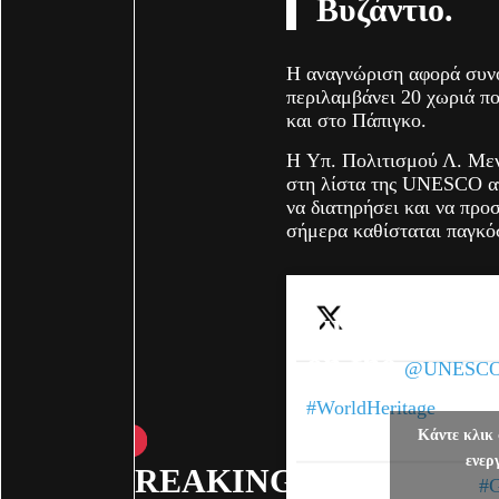
Βυζάντιο.
Η αναγνώριση αφορά συνο
περιλαμβάνει 20 χωριά π
και στο Πάπιγκο.
H Υπ. Πολιτισμού Λ. Με
στη λίστα της UNESCO α
να διατηρήσει και να προ
σήμερα καθίσταται παγκό
Just inscribe
on the
@UNESC
List
#WorldHeritage
Zagori Cultu
Κάντε κλικ 
ενερ
BREAKING!
Landscape,
#G