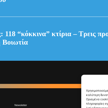
: 118 “κόκκινα” κτίρια – Τρεις πρ
 Βοιωτία
Χρησιμοποιούμε
καλύτερη δυνατ
Ορισμένα cooki
πληροφορίες σχ
Newsletter
(μη) εξατομικε