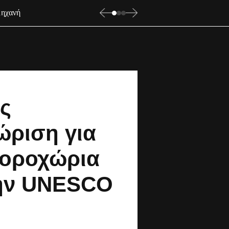
μηχανή
ς
ώριση για
γοροχώρια
ην UNESCO