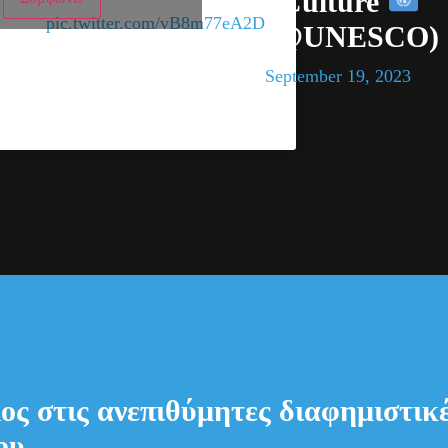
#Culture
pic.twitter.com/vB8m77eA2D
(@UNESCO)
ons!
September 19, 2023
έλος στις ανεπιθύμητες διαφημιστικ
του