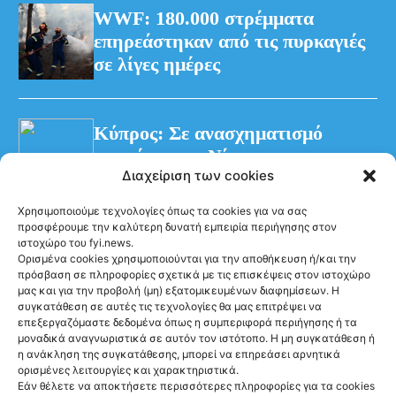
WWF: 180.000 στρέμματα
επηρεάστηκαν από τις πυρκαγιές
σε λίγες ημέρες
Κύπρος: Σε ανασχηματισμό
προχώρησε ο Νίκος
Διαχείριση των cookies
Χριστοδουλίδης
Χρησιμοποιούμε τεχνολογίες όπως τα cookies για να σας
προσφέρουμε την καλύτερη δυνατή εμπειρία περιήγησης στον
ιστοχώρο του fyi.news.
Ορισμένα cookies χρησιμοποιούνται για την αποθήκευση ή/και την
πρόσβαση σε πληροφορίες σχετικά με τις επισκέψεις στον ιστοχώρο
μας και για την προβολή (μη) εξατομικευμένων διαφημίσεων. Η
συγκατάθεση σε αυτές τις τεχνολογίες θα μας επιτρέψει να
Ακολούθησέ μας
επεξεργαζόμαστε δεδομένα όπως η συμπεριφορά περιήγησης ή τα
μοναδικά αναγνωριστικά σε αυτόν τον ιστότοπο. Η μη συγκατάθεση ή
η ανάκληση της συγκατάθεσης, μπορεί να επηρεάσει αρνητικά
ορισμένες λειτουργίες και χαρακτηριστικά.
Εάν θέλετε να αποκτήσετε περισσότερες πληροφορίες για τα cookies