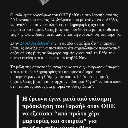
Ομάδα εμπειρογνώμων του ΟΗΕ βρέθηκε στο Ισραήλ από τις
29 Ιανουαρίου έως τις 14 Φεβρουαρίου με στόχο να συλλέξει,
να αναλύσει και να επαληθεύσει πληροφορίες σχετικά με
περιστατικά σεξουαλικής βίας που συνδέονται με τις επιθέσεις
της 7ης Οκτωβρίου, μετά από επίσημη πρόσκληση του Ισραήλ.
Στην
24σελιδη έκθεσή τη
ς, η ομάδα αναφέρει ότι “υπάρχουν
βάσιμες ενδείξεις” να πιστεύεται ότι σημειώθηκαν περιστατικά
σεξουαλικής βίας σε διάφορα σημεία γύρω από τη Γάζα την
ημέρα εκείνη και κυρίως στο φεστιβάλ Nova.
Τα μέλη της αποστολής αναφέρουν ότι συγκέντρωσαν “σαφείς
και πειστικές πληροφορίες ότι ορισμένοι όμηροι που
μεταφέρθηκαν στη Γάζα έχουν υποστεί διάφορες μορφές
σεξουαλικής βίας” και υπάρχουν “βάσιμοι λόγοι” να πιστεύουν
ότι “τέτοιους είδους βία μπορεί να συνεχίζεται”.
Η έρευνα έγινε μετά από επίσημη
πρόσκληση του Ισραήλ στον ΟΗΕ
να εξετάσει “από πρώτο χέρι
μαρτυρίες και στοιχεία” για