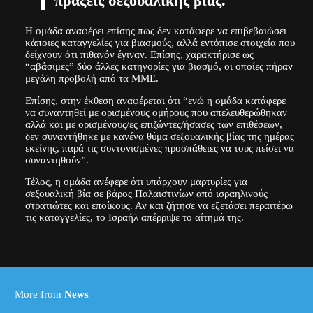
πράξεις σεξουαλικής βίας.
Η ομάδα αναφέρει επίσης πως δεν κατάφερε να επιβεβαιώσει
κάποιες καταγγελίες για βιασμούς, αλλά εντόπισε στοιχεία που
δείχνουν ότι πιθανόν έγιναν. Επίσης, χαρακτήρισε ως
“αβάσιμες” δύο άλλες κατηγορίες για βιασμό, οι οποίες πήραν
μεγάλη προβολή από τα ΜΜΕ.
Επίσης, στην έκθεση αναφέρεται ότι “ενώ η ομάδα κατάφερε
να συναντηθεί με ορισμένους ομήρους που απελευθερώθηκαν
αλλά και με ορισμένους/ες επιζώντες/ήσασες των επιθέσεων,
δεν συναντήθηκε με κανένα θύμα σεξουαλικής βίας της ημέρας
εκείνης, παρά τις συντονισμένες προσπάθειες να τους πείσει να
συναντηθούν”.
Τέλος, η ομάδα ανέφερε ότι υπάρχουν μαρτυρίες για
σεξουαλική βία σε βάρος Παλαιστινίων από ισραηλινούς
στρατιώτες και εποίκους. Αν και ζήτησε να εξετάσει περαιτέρω
τις καταγγελίες, το Ισραήλ απέρριψε το αίτημά της.
More from
News