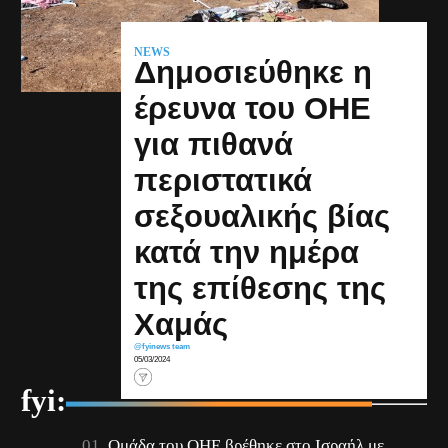
NEWS
Δημοσιεύθηκε η
έρευνα του ΟΗΕ
για πιθανά
περιστατικά
σεξουαλικής βίας
κατά την ημέρα
της επίθεσης της
Χαμάς
@fyinews team
05/03/2024
fyi:
Ομάδα του ΟΗΕ βρέθηκε στο Ισραήλ με