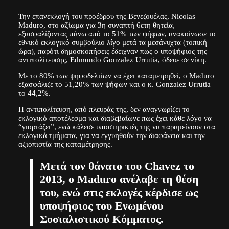
Την επανεκλογή του προέδρου της Βενεζουέλας, Nicolas
Maduro, στο αξίωμα για 3η συναπτή 6ετη θητεία,
εξασφαλίζοντας πάνω από το 51% των ψήφων, ανακοίνωσε το
εθνικό εκλογικό συμβούλιο λίγο μετά τα μεσάνυχτα (τοπική
ώρα), παρότι δημοσκοπήσεις έδειχναν πως ο υποψήφιος της
αντιπολίτευσης, Edmundo Gonzalez Urrutia, όδευε σε νίκη.
Με το 80% των ψηφοδελτίων να έχει καταμετρηθεί, ο Maduro
εξασφάλιζε το 51,20% των ψήφων και ο κ. Gonzalez Urrutia
το 44,2%.
Η αντιπολίτευση, από πλευράς της, δεν αναγνωρίζει το
εκλογικό αποτέλεσμα και διαβεβαίωνε πως έχει κάθε λόγο να
“γιορτάζει”, ενώ κάλεσε υποστηρικτές της να παραμείνουν στα
εκλογικά τμήματα, για να εγγυηθούν την διαφάνεια και την
αξιοπιστία της καταμέτρησης.
Μετά τον θάνατο του Chavez το
2013, ο Maduro ανέλαβε τη θέση
του, ενώ στις εκλογές κέρδισε ως
υποψήφιος του Ενωμένου
Σοσιαλιστικού Κόμματος.