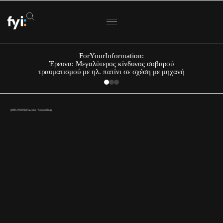
ForYourInformation:
Έρευνα: Μεγαλύτερος κίνδυνος σοβαρού
τραυματισμού με ηλ. πατίνι σε σχέση με μηχανή
(REUTERS/Fausto Torrealba)