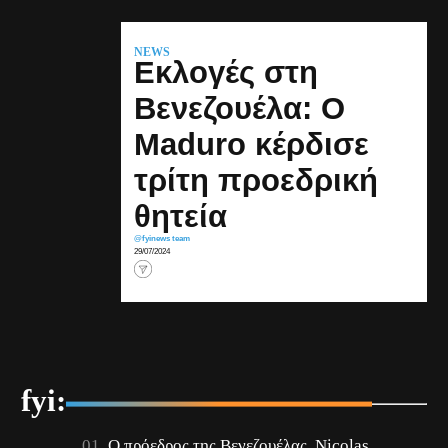
NEWS
Εκλογές στη
Βενεζουέλα: Ο
Maduro κέρδισε
τρίτη προεδρική
θητεία
@fyinews team
29/07/2024
fyi:
Ο πρόεδρος της Βενεζουέλας, Nicolas