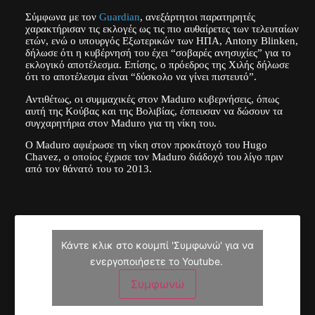
Σύμφωνα με τον
Guardian
, ανεξάρτητοι παρατηρητές
χαρακτήρισαν τις εκλογές ως τις πιο αυθαίρετες των τελευταίων
ετών, ενώ ο υπουργός Εξωτερικών των ΗΠΑ, Antony Blinken,
δήλωσε ότι η κυβέρνησή του έχει “σοβαρές ανησυχίες” για το
εκλογικό αποτέλεσμα. Επίσης, ο πρόεδρος της Χιλής δήλωσε
ότι το αποτέλεσμα είναι “δύσκολο να γίνει πιστευτό”.
Αντιθέτως, οι συμμαχικές στον Maduro κυβερνήσεις, όπως
αυτή της Κούβας και της Βολιβίας, έσπευσαν να δώσουν τα
συγχαρητήρια στον Maduro για τη νίκη του.
Ο Maduro αφιέρωσε τη νίκη στον προκάτοχό του Hugo
Chavez, ο οποίος έχρισε τον Maduro διάδοχό του λίγο πριν
από τον θάνατό του το 2013.
Κάντε κλικ στο κουμπί 'Συμφωνώ' για να
ενεργοποιήσετε το Youtube.
Συμφωνώ