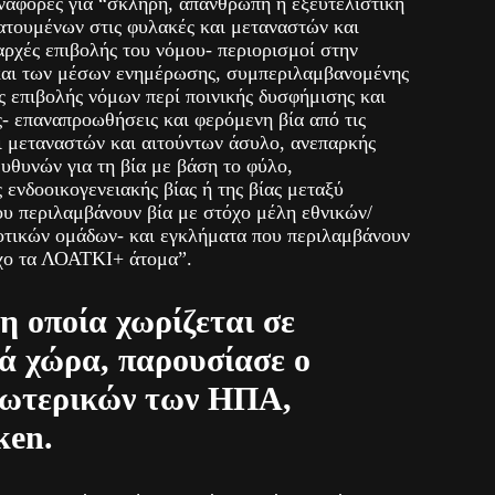
αναφορές για “σκληρή, απάνθρωπη ή εξευτελιστική
ατουμένων στις φυλακές και μεταναστών και
αρχές επιβολής του νόμου- περιορισμοί στην
και των μέσων ενημέρωσης, συμπεριλαμβανομένης
ής επιβολής νόμων περί ποινικής δυσφήμισης και
- επαναπροωθήσεις και φερόμενη βία από τις
ι μεταναστών και αιτούντων άσυλο, ανεπαρκής
υθυνών για τη βία με βάση το φύλο,
ενδοοικογενειακής βίας ή της βίας μεταξύ
υ περιλαμβάνουν βία με στόχο μέλη εθνικών/
οτικών ομάδων- και εγκλήματα που περιλαμβάνουν
όχο τα ΛΟΑΤΚΙ+ άτομα”.
η οποία χωρίζεται σε
ά χώρα, παρουσίασε ο
ξωτερικών των ΗΠΑ,
ken.