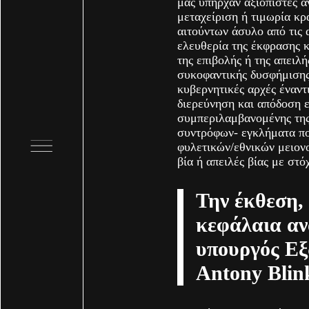
μας υπήρχαν αξιόπιστες 
μεταχείριση ή τιμωρία κρ
αιτούντων άσυλο από τις 
ελευθερία της έκφρασης 
της επιβολής ή της απειλ
συκοφαντικής δυσφήμισης
κυβερνητικές αρχές έναντ
διερεύνηση και απόδοση ε
συμπεριλαμβανομένης της 
συντρόφων- εγκλήματα πο
φυλετικών/εθνικών μειον
βία ή απειλές βίας με στ
Την έκθεση, 
κεφάλαια αν
υπουργός Ε
Antony Blin