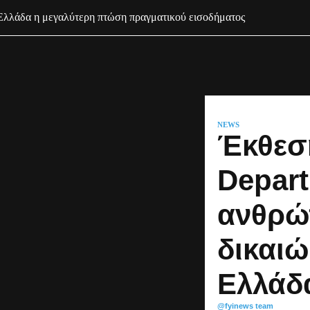
λλάδα η μεγαλύτερη πτώση πραγματικού εισοδήματος
NEWS
Έκθεση
Depart
ανθρώ
δικαι
Ελλάδ
@fyinews team