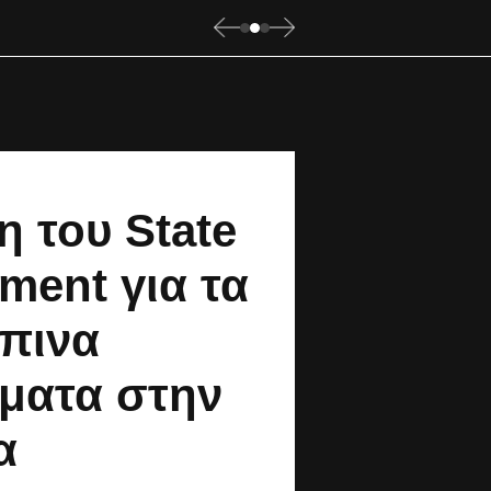
 του State
ment για τα
πινα
ώματα στην
α