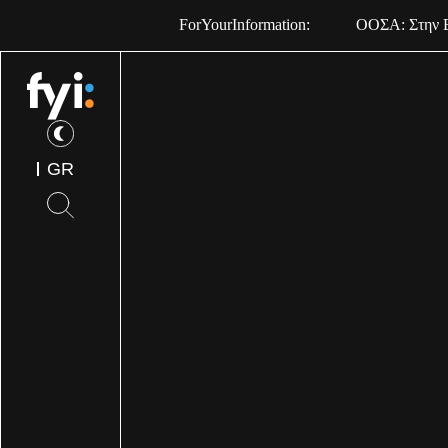
ForYourInformation:
ΟΟΣΑ: Στην Ε
GR