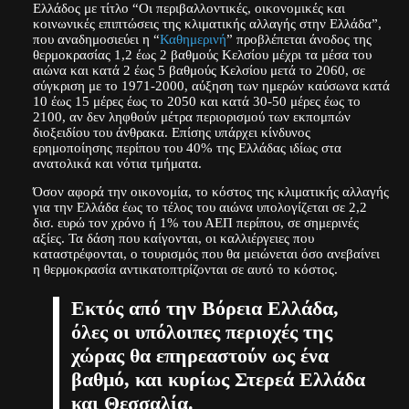
Ελλάδος με τίτλο “Οι περιβαλλοντικές, οικονομικές και
κοινωνικές επιπτώσεις της κλιματικής αλλαγής στην Ελλάδα”,
που αναδημοσιεύει η “
Καθημερινή
” προβλέπεται άνοδος της
θερμοκρασίας 1,2 έως 2 βαθμούς Κελσίου μέχρι τα μέσα του
αιώνα και κατά 2 έως 5 βαθμούς Κελσίου μετά το 2060, σε
σύγκριση με το 1971-2000, αύξηση των ημερών καύσωνα κατά
10 έως 15 μέρες έως το 2050 και κατά 30-50 μέρες έως το
2100, αν δεν ληφθούν μέτρα περιορισμού των εκπομπών
διοξειδίου του άνθρακα. Επίσης υπάρχει κίνδυνος
ερημοποίησης περίπου του 40% της Ελλάδας ιδίως στα
ανατολικά και νότια τμήματα.
Όσον αφορά την οικονομία, το κόστος της κλιματικής αλλαγής
για την Ελλάδα έως το τέλος του αιώνα υπολογίζεται σε 2,2
δισ. ευρώ τον χρόνο ή 1% του ΑΕΠ περίπου, σε σημερινές
αξίες. Τα δάση που καίγονται, οι καλλιέργειες που
καταστρέφονται, ο τουρισμός που θα μειώνεται όσο ανεβαίνει
η θερμοκρασία αντικατοπτρίζονται σε αυτό το κόστος.
Εκτός από την Βόρεια Ελλάδα,
όλες οι υπόλοιπες περιοχές της
χώρας θα επηρεαστούν ως ένα
βαθμό, και κυρίως Στερεά Ελλάδα
και Θεσσαλία.