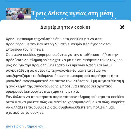
Τρεις δείκτες υγείας στη μέση
ηλικία συνδέονται με 13 επιπλέον
Διαχείριση των cookies
χρόνια χωρίς άνοια
Χρησιμοποιούμε τεχνολογίες όπως τα cookies για να σας
προσφέρουμε την καλύτερη δυνατή εμπειρία περιήγησης στον
ιστοχώρο του fyi.news.
Ορισμένα cookies χρησιμοποιούνται για την αποθήκευση ή/και την
πρόσβαση σε πληροφορίες σχετικά με τις επισκέψεις στον ιστοχώρο
μας και για την προβολή (μη) εξατομικευμένων διαφημίσεων. Η
συγκατάθεση σε αυτές τις τεχνολογίες θα μας επιτρέψει να
Ακολούθησέ μας
επεξεργαζόμαστε δεδομένα όπως η συμπεριφορά περιήγησης ή τα
μοναδικά αναγνωριστικά σε αυτόν τον ιστότοπο. Η μη συγκατάθεση ή
η ανάκληση της συγκατάθεσης, μπορεί να επηρεάσει αρνητικά
ορισμένες λειτουργίες και χαρακτηριστικά.
Εάν θέλετε να αποκτήσετε περισσότερες πληροφορίες για τα cookies
αυτά και να μάθετε πώς και γιατί τα χρησιμοποιούμε και πώς μπορείτε
Newsletter
να αλλάξετε τις ρυθμίσεις σας, συμβουλευθείτε την πολιτική μας
σχετικά με τα cookies.
Διαχείριση υπηρεσιών