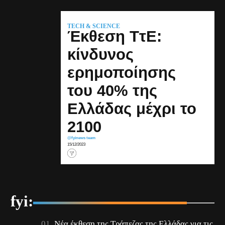
TECH & SCIENCE
Έκθεση ΤτΕ:
κίνδυνος
ερημοποίησης
του 40% της
Ελλάδας μέχρι το
2100
@fyinews team
15/12/2023
fyi:
Νέα έκθεση της Τράπεζας της Ελλάδας για τις