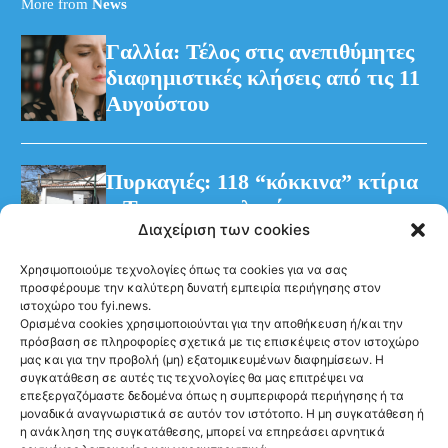
More from
News
Γαλλία: Τέλος στις ανεπιθύμητες
διαφημιστικές κλήσεις από τις 11
Αυγούστου
Πυρκαγιές: 118 “κόκκινα” κτίρια
– Τρεις προφυλακίσεις για τη
Διαχείριση των cookies
φωτιά στη Βοιωτία
Χρησιμοποιούμε τεχνολογίες όπως τα cookies για να σας
προσφέρουμε την καλύτερη δυνατή εμπειρία περιήγησης στον
ιστοχώρο του fyi.news.
Ορισμένα cookies χρησιμοποιούνται για την αποθήκευση ή/και την
πρόσβαση σε πληροφορίες σχετικά με τις επισκέψεις στον ιστοχώρο
μας και για την προβολή (μη) εξατομικευμένων διαφημίσεων. Η
συγκατάθεση σε αυτές τις τεχνολογίες θα μας επιτρέψει να
Ακολούθησέ μας
επεξεργαζόμαστε δεδομένα όπως η συμπεριφορά περιήγησης ή τα
μοναδικά αναγνωριστικά σε αυτόν τον ιστότοπο. Η μη συγκατάθεση ή
η ανάκληση της συγκατάθεσης, μπορεί να επηρεάσει αρνητικά