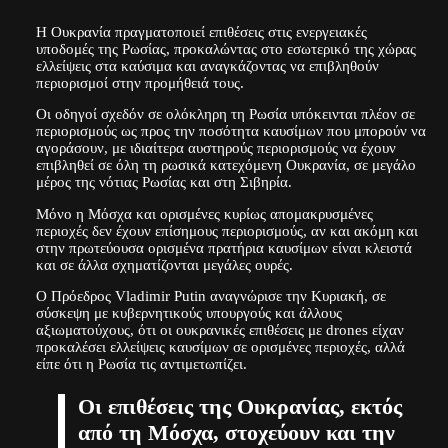
Η Ουκρανία πραγματοποιεί επιθέσεις στις ενεργειακές
υποδομές της Ρωσίας, προκαλώντας στο εσωτερικό της χώρας
ελλείψεις στα καύσιμα και αναγκάζοντας να επιβληθούν
περιορισμοί στην προμήθειά τους.
Οι οδηγοί σχεδόν σε ολόκληρη τη Ρωσία υπόκεινται πλέον σε
περιορισμούς ως προς την ποσότητα καυσίμων που μπορούν να
αγοράσουν, με ιδιαίτερα αυστηρούς περιορισμούς να έχουν
επιβληθεί σε όλη τη ρωσικά κατεχόμενη Ουκρανία, σε μεγάλο
μέρος της νότιας Ρωσίας και στη Σιβηρία.
Μόνο η Μόσχα και ορισμένες κυρίως απομακρυσμένες
περιοχές δεν έχουν επίσημους περιορισμούς, αν και ακόμη και
στην πρωτεύουσα ορισμένα πρατήρια καυσίμων είναι κλειστά
και σε άλλα σχηματίζονται μεγάλες ουρές.
Ο Πρόεδρος Vladimir Putin αναγνώρισε την Κυριακή, σε
σύσκεψη με κυβερνητικούς υπουργούς και άλλους
αξιωματούχους, ότι οι ουκρανικές επιθέσεις με drones είχαν
προκαλέσει ελλείψεις καυσίμων σε ορισμένες περιοχές, αλλά
είπε ότι η Ρωσία τις αντιμετωπίζει.
Οι επιθέσεις της Ουκρανίας, εκτός
από τη Μόσχα, στοχεύουν και την