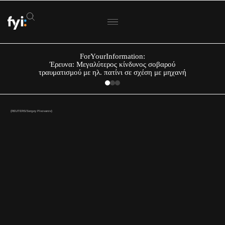
ForYourInformation:
Έρευνα: Μεγαλύτερος κίνδυνος σοβαρού
τραυματισμού με ηλ. πατίνι σε σχέση με μηχανή
(REUTERS/Sergey Pivovarov)