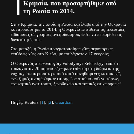
Κριμαία, που προσαρτήθηκε από
τη Ρωσία το 2014.
Στην Κριμαία, την οποία η Ρωσία κατέλαβε από την Ουκρανία
και προσάρτησε το 2014, η Ουκρανία επιτίθεται τις τελευταίες
εβδομάδες σε γραμμές ανεφοδιασμού, ώστε να περιορίσει τις
δυνατότητές της.
Στο μεταξύ, η Ρωσία πραγματοποίησε χθες αεροπορικές
επιθέσεις χθες στο Κίεβο, με τουλάχιστον 17 νεκρούς.
Ο Ουκρανός πρωθυπουγός, Volodymyr Zelenskyy, είπε ότι
τουλάχιστον 20 σημεία δέχθηκαν επίθεση στη διάρκεια της
νύχτας, “τα περισσότερα από αυτά συνηθισμένες κατοικίες”,
ενώ ζημιές αναφέρθηκαν επίσης “σε σταθμό ασθενοφόρων,
ερευνητικό ινστιτούτο, ξενοδοχείο και τοπικές επιχειρήσεις”.
Πηγές: Reuters [
1
], [
2
],
Guardian