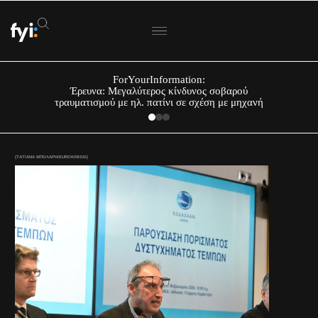
ForYourInformation:
Έρευνα: Μεγαλύτερος κίνδυνος σοβαρού
τραυματισμού με ηλ. πατίνι σε σχέση με μηχανή
(ΤΑΤΙΑΝΑ ΜΠΟΛΑΡΗ/EUROKINISSI)