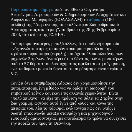
Παρουσιάστηκε σήμερα
από τον Εθνικό Οργανισμό
Διερεύνησης Αεροπορικών & Σιδηροδρομικών Ατυχημάτων και
Ασφάλειας Μεταφορών (ΕΟΔΑΣΑΑΜ) το
πόρισμα
(180
σελίδες) της “Διερεύνησης του πολύνεκρου Σιδηροδρομικού
Δυστυχήματος στα Τέμπη”, το βράδυ της 28ης Φεβρουαρίου
2023, στο κτίριο της ΕΣΗΕΑ.
Το πόρισμα αναφέρει, μεταξύ άλλων, ότι η πιθανή παρουσία
ενός αγνώστου προς το παρόν καυσίμου προκάλεσε την
τεράστια πυρόσφαιρα (έκρηξη) και όχι τα έλαια σιλικόνης των
μηχανών 2 τρένων. Αναφέρει ότι ο θάνατος των περισσοτέρων
από τα 57 θύματα του δυστυχήματος οφείλεται στη σύγκρουση,
ενώ τα θύματα με αιτία θανάτου τη πυρόσφαιρα είναι περίπου
5-7.
Τονίζει ότι ο σταθμάρχης Λάρισας δεν χρησιμοποίησε την
αυτοματοποιημένη μέθοδο για να ορίσει τη διαδρομή του
επιβατικού τρένου και έκανε τις αλλαγές χειροκίνητα. Είναι
“πολύ απίθανο” να είχε την πρόθεση να βάλει τα 2 τρένα στην
ίδια γραμμή, ωστόσο αυτό έγινε από λάθος και λόγω της
απειρίας του, λέει το πόρισμα, ενώ τονίζει πως δεν υπήρξε
σωστή επικοινωνία μεταξύ σταθμάρχη και μηχανοδηγού
εμπορικής αμαξοστοιχίας, με αποτέλεσμα το τρένο να συνεχίσει
την πορεία του προς τη Θεσ/νίκη.