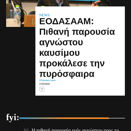
NEWS
ΕΟΔΑΣΑΑΜ:
Πιθανή παρουσία
αγνώστου
καυσίμου
προκάλεσε την
πυρόσφαιρα
@fyinews team
27/02/2025
fyi:
Η πιθανή παρουσία ενός αγνώστου προς το