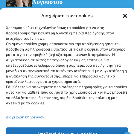
Διαχείριση των cookies
Χρησιμοποιούμε τεχνολογίες όπως τα cookies για να σας
προσφέρουμε την καλύτερη δυνατή εμπειρία περιήγησης στον
ιστοχώρο του fyi.news.
Ορισμένα cookies χρησιμοποιούνται για την αποθήκευση ή/και την
πρόσβαση σε πληροφορίες σχετικά με τις επισκέψεις στον ιστοχώρο
NEWS
μας και για την προβολή (μη) εξατομικευμένων διαφημίσεων. Η
Γαλλία: Τέλος στις
συγκατάθεση σε αυτές τις τεχνολογίες θα μας επιτρέψει να
επεξεργαζόμαστε δεδομένα όπως η συμπεριφορά περιήγησης ή τα
ανεπιθύμητες
μοναδικά αναγνωριστικά σε αυτόν τον ιστότοπο. Η μη συγκατάθεση ή
η ανάκληση της συγκατάθεσης, μπορεί να επηρεάσει αρνητικά
διαφημιστικές
ορισμένες λειτουργίες και χαρακτηριστικά.
Εάν θέλετε να αποκτήσετε περισσότερες πληροφορίες για τα cookies
κλήσεις από τις
αυτά και να μάθετε πώς και γιατί τα χρησιμοποιούμε και πώς μπορείτε
να αλλάξετε τις ρυθμίσεις σας, συμβουλευθείτε την πολιτική μας
11 Αυγούστου
σχετικά με τα cookies.
@fyinews team
07/08/2026
Διαχείριση υπηρεσιών