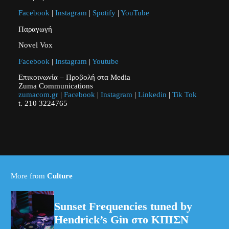
Facebook
|
Instagram
|
Spotify
|
YouTube
Παραγωγή
Novel Vox
Facebook
|
Instagram
|
Youtube
Επικοινωνία – Προβολή στα Media
Zuma Communications
zumacom.gr
|
Facebook
|
Instagram
|
Linkedin
|
Tik Tok
t. 210 3224765
More from
Culture
Sunset Frequencies tuned by
Hendrick’s Gin στο ΚΠΙΣΝ