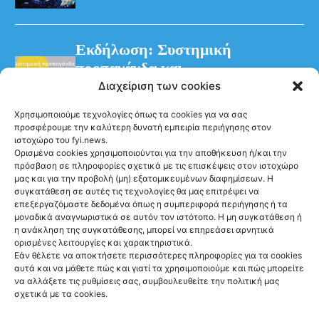
Εκδήλωση: Συστημική
προπαγάνδα και
παραπληροφόρηση – η
Διαχείριση των cookies
διαχρονική στοχοποίηση των
Χρησιμοποιούμε τεχνολογίες όπως τα cookies για να σας
Προσφυγικών
προσφέρουμε την καλύτερη δυνατή εμπειρία περιήγησης στον
ιστοχώρο του fyi.news.
Ορισμένα cookies χρησιμοποιούνται για την αποθήκευση ή/και την
πρόσβαση σε πληροφορίες σχετικά με τις επισκέψεις στον ιστοχώρο
μας και για την προβολή (μη) εξατομικευμένων διαφημίσεων. Η
συγκατάθεση σε αυτές τις τεχνολογίες θα μας επιτρέψει να
επεξεργαζόμαστε δεδομένα όπως η συμπεριφορά περιήγησης ή τα
μοναδικά αναγνωριστικά σε αυτόν τον ιστότοπο. Η μη συγκατάθεση ή
Ακολούθησέ μας
η ανάκληση της συγκατάθεσης, μπορεί να επηρεάσει αρνητικά
ορισμένες λειτουργίες και χαρακτηριστικά.
Εάν θέλετε να αποκτήσετε περισσότερες πληροφορίες για τα cookies
αυτά και να μάθετε πώς και γιατί τα χρησιμοποιούμε και πώς μπορείτε
να αλλάξετε τις ρυθμίσεις σας, συμβουλευθείτε την πολιτική μας
σχετικά με τα cookies.
Newsletter