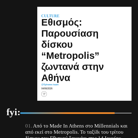
CULTURE
Εθισμός:
Παρουσίαση
δίσκου
“Metropolis”
ζωντανά στην
Αθήνα
@fyinews team
04/06/2026
fyi:
Από το Made In Athens στο Millennials και
από εκεί στο Metropolis. Το ταξίδι του τρίτου