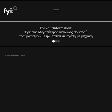
ForYourInformation:
Έρευνα: Μεγαλύτερος κίνδυνος σοβαρού
τραυματισμού με ηλ. πατίνι σε σχέση με μηχανή
(Photo: Pixabay via Pexels)