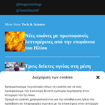
@biogerontology
@JamieSmythF
@FinancialTimes
https://t.co/pfwFsUWJ14
More from
Tech & Science
Νέες εικόνες με πρωτοφανείς
λεπτομέρειες από την επιφάνεια
του Ηλίου
Τρεις δείκτες υγείας στη μέση
ηλικία συνδέονται με 13 επιπλέον
Διαχείριση των cookies
χρόνια χωρίς άνοια
Χρησιμοποιούμε τεχνολογίες όπως τα cookies για να σας
προσφέρουμε την καλύτερη δυνατή εμπειρία περιήγησης στον
ιστοχώρο του fyi.news.
Ορισμένα cookies χρησιμοποιούνται για την αποθήκευση ή/και την
πρόσβαση σε πληροφορίες σχετικά με τις επισκέψεις στον ιστοχώρο