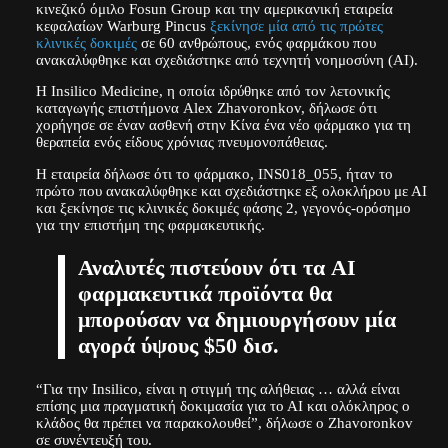
κινεζικό όμιλο Fosun Group και την αμερικανική εταιρεία
κεφαλαίων Warburg Pincus
ξεκίνησε μία από τις πρώτες
κλινικές δοκιμές
σε 60 ανθρώπους, ενός φαρμάκου που
ανακαλύφθηκε και σχεδιάστηκε από τεχνητή νοημοσύνη (ΑΙ).
Η Insilico Medicine, η οποία ιδρύθηκε από τον λετονικής
καταγωγής επιστήμονα Alex Zhavoronkov, δήλωσε ότι
χορήγησε σε έναν ασθενή στην Κίνα ένα νέο φάρμακο για τη
θεραπεία ενός είδους χρόνιας πνευμονοπάθειας.
Η εταιρεία δήλωσε ότι το φάρμακο, INS018_055, ήταν το
πρώτο που ανακαλύφθηκε και σχεδιάστηκε εξ ολοκλήρου με ΑΙ
και ξεκίνησε τις κλινικές δοκιμές φάσης 2, γεγονός-ορόσημο
για την επιστήμη της φαρμακευτικής.
Αναλυτές πιστεύουν ότι τα AI
φαρμακευτικά προϊόντα θα
μπορούσαν να δημιουργήσουν μία
αγορά ύψους $50 δισ.
“Για την Insilico, είναι η στιγμή της αλήθειας … αλλά είναι
επίσης μια πραγματική δοκιμασία για το ΑΙ και ολόκληρος ο
κλάδος θα πρέπει να παρακολουθεί”, δήλωσε ο Zhavoronkov
σε συνέντευξή του.