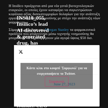
Η Insilico προέρχεται από μια νέα γενιά βιοτεχνολογικών
εταιρειών, οι οποίες έχουν καταφέρει να συγκεντρώσουν
κεφάλαια αξίας δισεκατομμυρίων δολαρίων για την ανάπτυξη
INS018_055,
εργαλείων τεχνητής νοημοσύνης με στόχο την ανάπτυξη νέων
φαρμάκων.
Insilico’s lead
AI-discovered
Σύμφωνα με έκθεση της
Morgan Stanley
τα φαρμακευτικά
προϊόντα που φτιάχνονται μέσω τεχνητής νοημοσύνης θα
& generated
μπορούσαν να δημιουργήσουν μία αγορά ύψους $50 δισ.
drug, has
completed 1st
dose in patients
in Phase II
— Insilico
trials. “For
Κάντε κλικ στο κουμπί 'Συμφωνώ' για να
Medicine
Insilico, it is the
ενεργοποιήσετε το Twitter.
(@InSilicoMeds)
moment of truth
Συμφωνώ
June 27, 2023
- but it is also a
true test for
AI,” says
founder/CEO