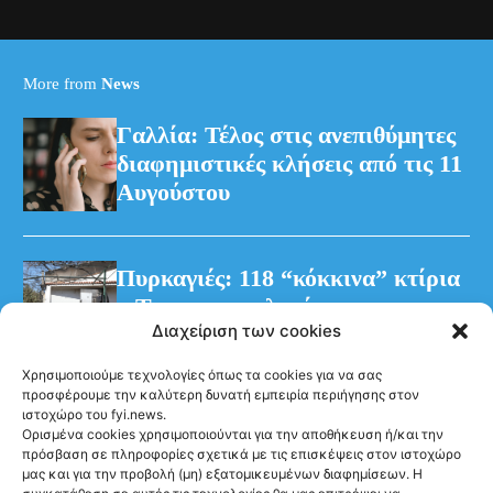
More from
News
Γαλλία: Τέλος στις ανεπιθύμητες
διαφημιστικές κλήσεις από τις 11
Αυγούστου
Πυρκαγιές: 118 “κόκκινα” κτίρια
– Τρεις προφυλακίσεις για τη
Διαχείριση των cookies
φωτιά στη Βοιωτία
Χρησιμοποιούμε τεχνολογίες όπως τα cookies για να σας
προσφέρουμε την καλύτερη δυνατή εμπειρία περιήγησης στον
ιστοχώρο του fyi.news.
Ορισμένα cookies χρησιμοποιούνται για την αποθήκευση ή/και την
πρόσβαση σε πληροφορίες σχετικά με τις επισκέψεις στον ιστοχώρο
μας και για την προβολή (μη) εξατομικευμένων διαφημίσεων. Η