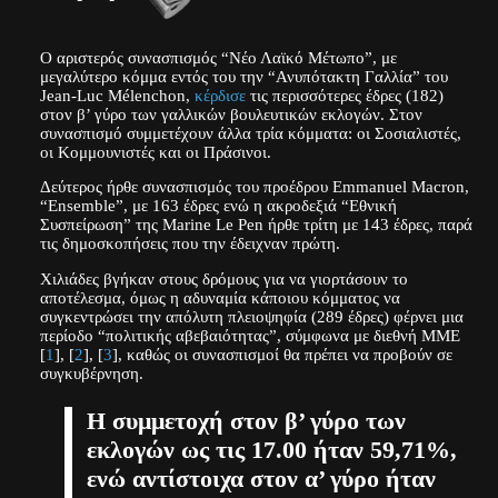
Ο αριστερός συνασπισμός “Νέο Λαϊκό Μέτωπο”, με
μεγαλύτερο κόμμα εντός του την “Ανυπότακτη Γαλλία” του
Jean-Luc Mélenchon,
κέρδισε
τις περισσότερες έδρες (182)
στον β’ γύρο των γαλλικών βουλευτικών εκλογών. Στον
συνασπισμό συμμετέχουν άλλα τρία κόμματα: οι Σοσιαλιστές,
οι Κομμουνιστές και οι Πράσινοι.
Δεύτερος ήρθε συνασπισμός του προέδρου Emmanuel Macron,
“Εnsemble”, με 163 έδρες ενώ η ακροδεξιά “Εθνική
Συσπείρωση” της Marine Le Pen ήρθε τρίτη με 143 έδρες, παρά
τις δημοσκοπήσεις που την έδειχναν πρώτη.
Χιλιάδες βγήκαν στους δρόμους για να γιορτάσουν το
αποτέλεσμα, όμως η αδυναμία κάποιου κόμματος να
συγκεντρώσει την απόλυτη πλειοψηφία (289 έδρες) φέρνει μια
περίοδο “πολιτικής αβεβαιότητας”, σύμφωνα με διεθνή ΜΜΕ
[
1
], [
2
], [
3
], καθώς οι συνασπισμοί θα πρέπει να προβούν σε
συγκυβέρνηση.
Η συμμετοχή στον β’ γύρο των
εκλογών ως τις 17.00 ήταν 59,71%,
ενώ αντίστοιχα στον α’ γύρο ήταν