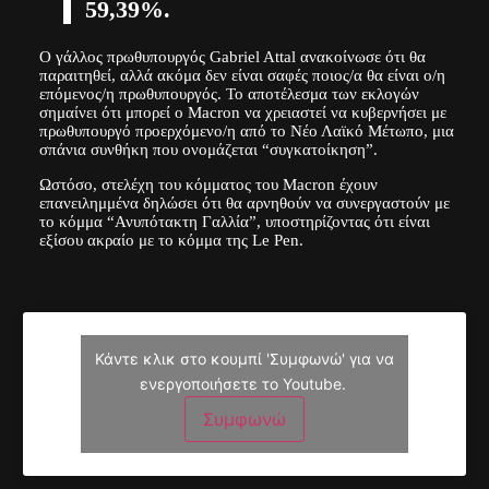
59,39%.
Ο γάλλος πρωθυπουργός Gabriel Attal ανακοίνωσε ότι θα
παραιτηθεί, αλλά ακόμα δεν είναι σαφές ποιος/α θα είναι ο/η
επόμενος/η πρωθυπουργός. Το αποτέλεσμα των εκλογών
σημαίνει ότι μπορεί ο Macron να χρειαστεί να κυβερνήσει με
πρωθυπουργό προερχόμενο/η από το Νέο Λαϊκό Μέτωπο, μια
σπάνια συνθήκη που ονομάζεται “συγκατοίκηση”.
Ωστόσο, στελέχη του κόμματος του Macron έχουν
επανειλημμένα δηλώσει ότι θα αρνηθούν να συνεργαστούν με
το κόμμα “Ανυπότακτη Γαλλία”, υποστηρίζοντας ότι είναι
εξίσου ακραίο με το κόμμα της Le Pen.
Κάντε κλικ στο κουμπί 'Συμφωνώ' για να
ενεργοποιήσετε το Youtube.
Συμφωνώ