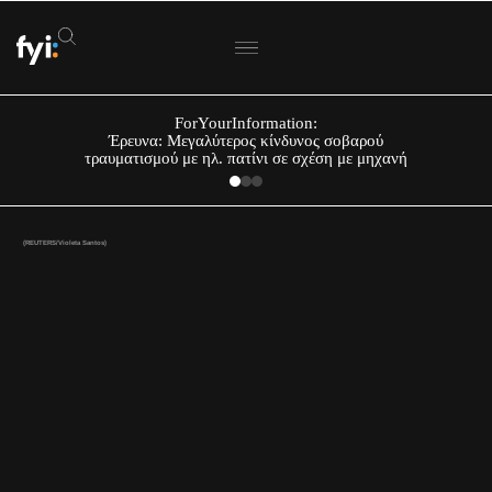
ForYourInformation:
Έρευνα: Μεγαλύτερος κίνδυνος σοβαρού
τραυματισμού με ηλ. πατίνι σε σχέση με μηχανή
(REUTERS/Violeta Santos)