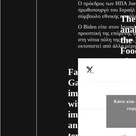
Ο πρόεδρος των ΗΠΑ Joe 
πρωθυπουργό του Ισραήλ 
σύμβουλο εθνικής ασφάλε
The 
Ο Biden είπε στον Ισραηλ
ana
προοπτική της επόμενης φ
the
στη νότια πόλη της Ράφα, 
εκτοπιστεί από άλλα μέρη
Foo
Pha
Famine in
Clas
Gaza is
(IP
imminent,
par
with
rel
Κάντε κλικ 
ενερ
immediate
war
and long-
situ
term health