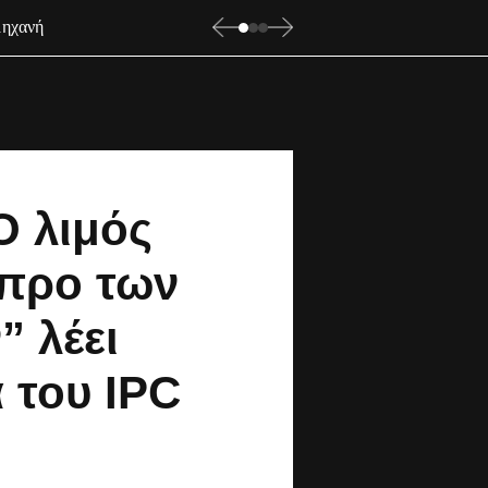
μηχανή
Ο λιμός
“προ των
 λέει
 του IPC