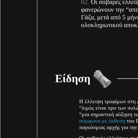
Οι σοβαρές ελλεί
φανερώνουν την “απε
Γάζα, μετά από 5 μή
ολοκληρωτικού αποκλ
Είδηση
Η έλλειψη τροφίμων στη Λ
“λιμός είναι προ των πυλ
“μια σημαντική αύξηση τ
σύμφωνα με έκθεση
του I
παγκόσμιας αρχής για την