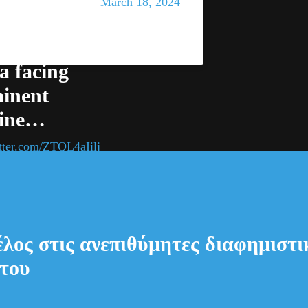
March 18, 2024
strophic,
h northern
a facing
inent
ine…
itter.com/ZTQL4aIilj
NEWS
Γαλλία