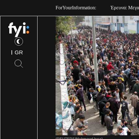
ForYourInformation:
Έρευνα: Μεγαλ
GR
(REUTERS/Mahmoud Issa)