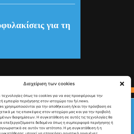
θύμητες
ιστικές
ς από τις
γούστου
Διαχείριση των cookies
 τεχνολογίες όπως τα cookies για να σας προσφέρουμε την
ή εμπειρία περιήγησης στον ιστοχώρο του fyi.news.
Check This!
es χρησιμοποιούνται για την αποθήκευση ή/και την πρόσβαση σε
ετικά με τις επισκέψεις στον ιστοχώρο μας και για την προβολή
υμένων διαφημίσεων. Η συγκατάθεση σε αυτές τις τεχνολογίες θα
να επεξεργαζόμαστε δεδομένα όπως η συμπεριφορά περιήγησης ή
αγνωριστικά σε αυτόν τον ιστότοπο. Η μη συγκατάθεση ή η
υγκατάθεσης, μπορεί να επηρεάσει αρνητικά ορισμένες