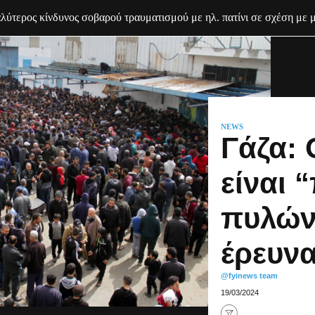
ύτερος κίνδυνος σοβαρού τραυματισμού με ηλ. πατίνι σε σχέση με 
NEWS
Γάζα: 
είναι 
πυλών”
έρευνα
@fyinews team
19/03/2024