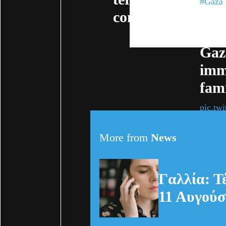
#Gaza
consequences
cata
wit
Gaz
imm
fam
pic.tw