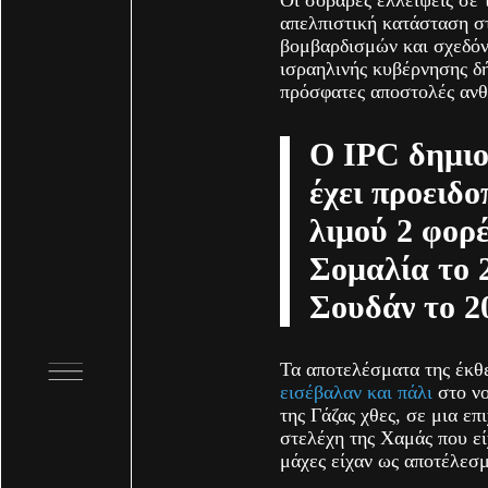
Οι σοβαρές ελλείψεις σε
απελπιστική κατάσταση σ
βομβαρδισμών και σχεδό
ισραηλινής κυβέρνησης δή
πρόσφατες αποστολές ανθ
Ο IPC δημιο
έχει προειδο
λιμού 2 φορ
Σομαλία το 
Σουδάν το 2
Τα αποτελέσματα της έκ
εισέβαλαν και πάλι
στο νο
της Γάζας χθες, σε μια επ
στελέχη της Χαμάς που εί
μάχες είχαν ως αποτέλεσμ