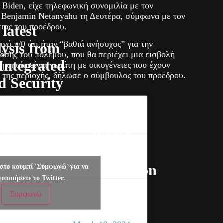
Biden, είχε τηλεφωνική συνομιλία με τον
Benjamin Netanyahu τη Δευτέρα, σύμφωνα με τον
ιας του προέδρου.
latest
ινό π/θ ότι ήταν “βαθιά ανήσυχος” για την
lysis from
άσης του πολέμου, που θα περιέχει μια εισβολή
 Integrated
η οποία είναι γεμάτη με οικογένειες που έχουν
 της περιοχής, δήλωσε ο σύμβουλος του προέδρου.
d Security
se
sification
— World
C)
Health
tnership
Organization
eased today
στο κουμπί 'Συμφωνώ' για να
γοποιήσετε το Twitter.
(WHO)
ns that the
Συμφωνώ
(@WHO)
ation in
is