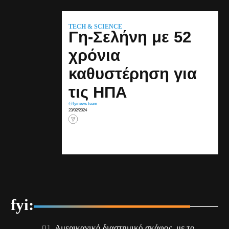
TECH & SCIENCE
Γη-Σελήνη με 52
χρόνια
καθυστέρηση για
τις ΗΠΑ
@fyinews team
23/02/2024
fyi:
Αμερικανικό διαστημικό σκάφος, με το