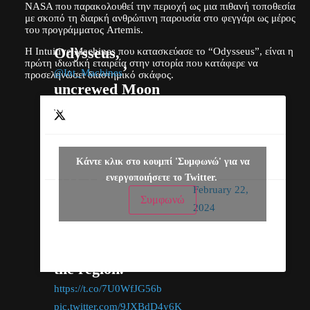
NASA που παρακολουθεί την περιοχή ως μια πιθανή τοποθεσία
με σκοπό τη διαρκή ανθρώπινη παρουσία στο φεγγάρι ως μέρος
του προγράμματος Artemis.
Odysseus,
Η Intuitive Machines που κατασκεύασε το “Odysseus”, είναι η
πρώτη ιδιωτική εταιρεία στην ιστορία που κατάφερε να
’
@Int_Machines
προσεληνώσει διαστημικό σκάφος.
uncrewed Moon
lander, is targeted to
touch down at the
lunar South Pole at
— NASA
5:30pm ET (2230
Κάντε κλικ στο κουμπί 'Συμφωνώ' για να
(@NASA)
UTC) Feb. 22.
ενεργοποιήσετε το Twitter.
February 22,
Watch live with us as
Συμφωνώ
2024
this Moon delivery
brings science
instruments to study
the region.
https://t.co/7U0WfJG56b
pic.twitter.com/9JXBdD4y6K