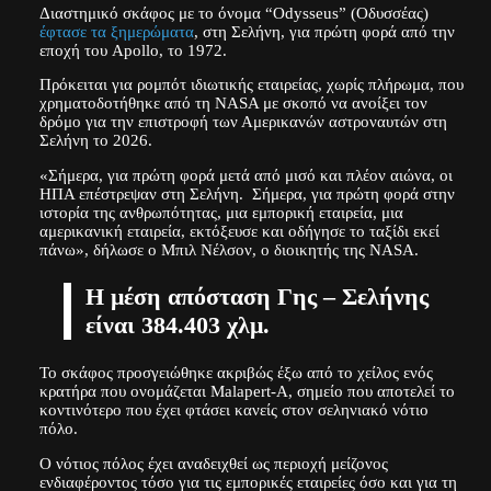
Διαστημικό σκάφος με το όνομα “Odysseus” (Οδυσσέας)
έφτασε τα ξημερώματα
, στη Σελήνη, για πρώτη φορά από την
εποχή του Apollo, το 1972.
Πρόκειται για ρομπότ ιδιωτικής εταιρείας, χωρίς πλήρωμα, που
χρηματοδοτήθηκε από τη NASA με σκοπό να ανοίξει τον
δρόμο για την επιστροφή των Αμερικανών αστροναυτών στη
Σελήνη το 2026.
«Σήμερα, για πρώτη φορά μετά από μισό και πλέον αιώνα, οι
ΗΠΑ επέστρεψαν στη Σελήνη. Σήμερα, για πρώτη φορά στην
ιστορία της ανθρωπότητας, μια εμπορική εταιρεία, μια
αμερικανική εταιρεία, εκτόξευσε και οδήγησε το ταξίδι εκεί
πάνω», δήλωσε ο Μπιλ Νέλσον, ο διοικητής της NASA.
Η μέση απόσταση Γης – Σελήνης
είναι 384.403 χλμ.
Το σκάφος προσγειώθηκε ακριβώς έξω από το χείλος ενός
κρατήρα που ονομάζεται Malapert-A, σημείο που αποτελεί το
κοντινότερο που έχει φτάσει κανείς στον σεληνιακό νότιο
πόλο.
Ο νότιος πόλος έχει αναδειχθεί ως περιοχή μείζονος
ενδιαφέροντος τόσο για τις εμπορικές εταιρείες όσο και για τη