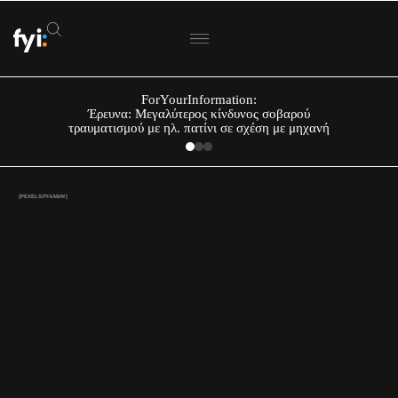
ForYourInformation:
Έρευνα: Μεγαλύτερος κίνδυνος σοβαρού
τραυματισμού με ηλ. πατίνι σε σχέση με μηχανή
(PEXELS/PIXABAY)