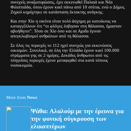
συνεχείς αναζωπυρώσεις, έχει εκκενωθεί Παλαιά και Νέα
Φιλιππιάδα, όπου έχουν καεί πάνω από 10 σπίτια, ενώ ο Δήμος
Ζηρού κηρύχτηκε σε κατάσταση έκτακτης ανάγκης.
Και στην Χίο η εικόνα είναι πολύ άσχημη με κατοίκους να
καταγγέλλουν ότι “οι φλόγες έσβησαν στη θάλασσα, ήμασταν
αβοήθητοι”. Τόσο σε Χίο όσο και σε Αχαΐα έγιναν
απεγκλωβισμοί ανθρώπων από τη θάλασσα.
Σε όλες τις περιοχές το 112 ηχεί συνεχώς για εκκενώσεις
οικισμών. Συνολικά, σε όλη την Ελλάδα έχουν καεί 100.000
στρέμματα γης σε 2 ημέρες. Δεκάδες άνθρωποι από τις
πληγείσες περιοχές έχουν μεταφερθεί στα κατά τόπους
νοσοκομεία.
More from
News
Ψάθα: Αλαλούμ με την έρευνα για
την φονική σύγκρουση των
ελικοπτέρων