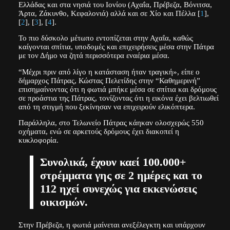
Ελλάδας και στα νησιά του Ιονίου (Αχαΐα, Πρέβεζα, Βόνιτσα,
Άρτα, Ζάκυνθο, Κεφαλονιά) αλλά και σε Χίο και Πέλλα [
1
],
[
2
], [
3
], [
4
].
Το πιο δύσκολο μέτωπο εντοπίζεται στην Αχαΐα, καθώς
καίγονται σπίτια, υποδομές και επιχειρήσεις μέσα στην Πάτρα
με τον Δήμο να ζητά περισσότερα εναέρια μέσα.
“Μέχρι πριν από λίγο η κατάσταση ήταν τραγική», είπε ο
δήμαρχος Πάτρας, Κώστας Πελετίδης στην “Καθημερινή”
επισημαίνοντας ότι η φωτιά μπήκε μέσα σε σπίτια και δρόμους
σε προάστια της Πάτρας, τονίζοντας ότι η εικόνα έχει βελτιωθεί
από τη στιγμή που ξεκίνησαν να επιχειρούν ελικόπτερα.
Παράλληλα, στο Τελωνείο Πάτρας κάηκαν ολοσχερώς 550
οχήματα, ενώ σε αρκετούς δρόμους έχει διακοπεί η
κυκλοφορία.
Συνολικά, έχουν καεί 100.000+
στρέμματα γης σε 2 ημέρες και το
112 ηχεί συνεχώς για εκκενώσεις
οικισμών.
Στην Πρέβεζα, η φωτιά μαίνεται ανεξέλεγκτη και υπάρχουν