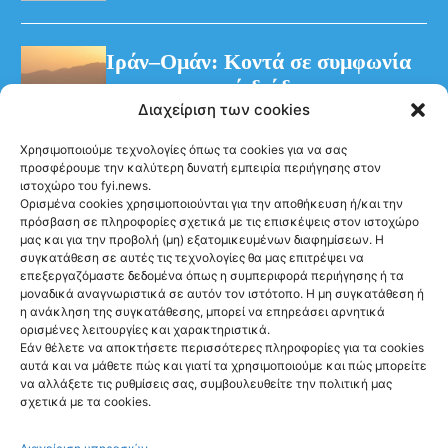
Ιράν–Ομάν: Κοντά σε συμφωνία
για προσωρινό διάδρομο στα
Διαχείριση των cookies
Στενά του Ορμούζ
Χρησιμοποιούμε τεχνολογίες όπως τα cookies για να σας
προσφέρουμε την καλύτερη δυνατή εμπειρία περιήγησης στον
ιστοχώρο του fyi.news.
Ορισμένα cookies χρησιμοποιούνται για την αποθήκευση ή/και την
πρόσβαση σε πληροφορίες σχετικά με τις επισκέψεις στον ιστοχώρο
μας και για την προβολή (μη) εξατομικευμένων διαφημίσεων. Η
συγκατάθεση σε αυτές τις τεχνολογίες θα μας επιτρέψει να
Ακολούθησέ μας
επεξεργαζόμαστε δεδομένα όπως η συμπεριφορά περιήγησης ή τα
μοναδικά αναγνωριστικά σε αυτόν τον ιστότοπο. Η μη συγκατάθεση ή
η ανάκληση της συγκατάθεσης, μπορεί να επηρεάσει αρνητικά
ορισμένες λειτουργίες και χαρακτηριστικά.
Εάν θέλετε να αποκτήσετε περισσότερες πληροφορίες για τα cookies
αυτά και να μάθετε πώς και γιατί τα χρησιμοποιούμε και πώς μπορείτε
Newsletter
να αλλάξετε τις ρυθμίσεις σας, συμβουλευθείτε την πολιτική μας
σχετικά με τα cookies.