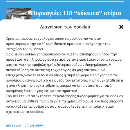
Πυρκαγιές: 118 “κόκκινα” κτίρια
– Τρεις προφυλακίσεις για τη
Διαχείριση των cookies
φωτιά στη Βοιωτία
Χρησιμοποιούμε τεχνολογίες όπως τα cookies για να σας
προσφέρουμε την καλύτερη δυνατή εμπειρία περιήγησης στον
ιστοχώρο του fyi.news.
Ορισμένα cookies χρησιμοποιούνται για την αποθήκευση ή/και την
πρόσβαση σε πληροφορίες σχετικά με τις επισκέψεις στον ιστοχώρο
μας και για την προβολή (μη) εξατομικευμένων διαφημίσεων. Η
συγκατάθεση σε αυτές τις τεχνολογίες θα μας επιτρέψει να
Ακολούθησέ μας
επεξεργαζόμαστε δεδομένα όπως η συμπεριφορά περιήγησης ή τα
μοναδικά αναγνωριστικά σε αυτόν τον ιστότοπο. Η μη συγκατάθεση ή
η ανάκληση της συγκατάθεσης, μπορεί να επηρεάσει αρνητικά
ορισμένες λειτουργίες και χαρακτηριστικά.
Εάν θέλετε να αποκτήσετε περισσότερες πληροφορίες για τα cookies
αυτά και να μάθετε πώς και γιατί τα χρησιμοποιούμε και πώς μπορείτε
Newsletter
να αλλάξετε τις ρυθμίσεις σας, συμβουλευθείτε την πολιτική μας
σχετικά με τα cookies.
Διαχείριση υπηρεσιών