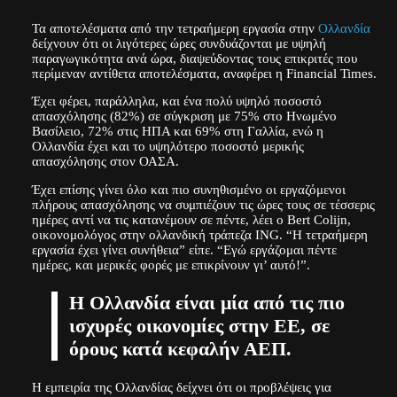
Τα αποτελέσματα από την τετραήμερη εργασία στην
Ολλανδία
δείχνουν ότι οι λιγότερες ώρες συνδυάζονται με υψηλή
παραγωγικότητα ανά ώρα, διαψεύδοντας τους επικριτές που
περίμεναν αντίθετα αποτελέσματα, αναφέρει η Financial Times.
Έχει φέρει, παράλληλα, και ένα πολύ υψηλό ποσοστό
απασχόλησης (82%) σε σύγκριση με 75% στο Ηνωμένο
Βασίλειο, 72% στις ΗΠΑ και 69% στη Γαλλία, ενώ η
Ολλανδία έχει και το υψηλότερο ποσοστό μερικής
απασχόλησης στον ΟΑΣΑ.
Έχει επίσης γίνει όλο και πιο συνηθισμένο οι εργαζόμενοι
πλήρους απασχόλησης να συμπιέζουν τις ώρες τους σε τέσσερις
ημέρες αντί να τις κατανέμουν σε πέντε, λέει ο Bert Colijn,
οικονομολόγος στην ολλανδική τράπεζα ING. “Η τετραήμερη
εργασία έχει γίνει συνήθεια” είπε. “Εγώ εργάζομαι πέντε
ημέρες, και μερικές φορές με επικρίνουν γι’ αυτό!”.
Η Ολλανδία είναι μία από τις πιο
ισχυρές οικονομίες στην ΕΕ, σε
όρους κατά κεφαλήν ΑΕΠ.
Η εμπειρία της Ολλανδίας δείχνει ότι οι προβλέψεις για