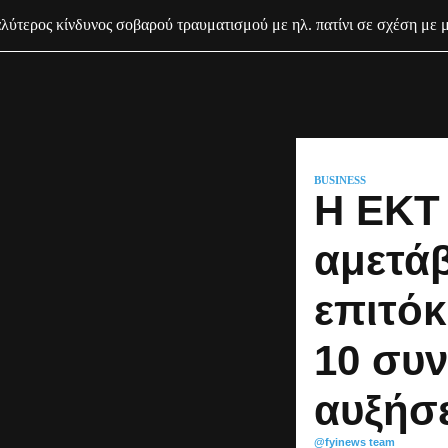
ύτερος κίνδυνος σοβαρού τραυματισμού με ηλ. πατίνι σε σχέση με 
BUSINESS
Η ΕΚΤ
αμετάβ
επιτόκ
10 συν
αυξήσε
@fyinews team