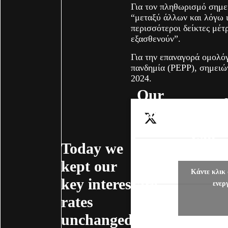
Για τον πληθωρισμό σημε
“μεταξύ άλλων και λόγω 
περισσότεροι δείκτες μέ
εξασθενούν”.
Για την επαναγορά ομολό
πανδημία (PEPP), σημειών
2024.
Our
Our f
past
decis
interest
will
Today we
rate
depe
kept our
hikes
how 
Κάντε κλικ 
key interest
are
ενερ
the
rates
already
econ
unchanged.
helping