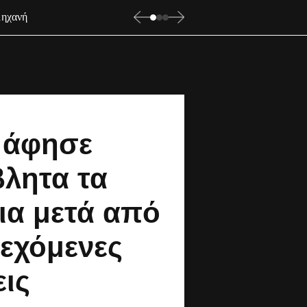
μηχανή
 άφησε
λητα τα
ια μετά από
εχόμενες
ις