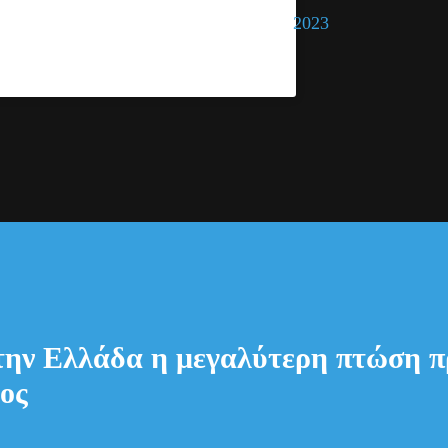
2023
tion
oping.
ην Ελλάδα η μεγαλύτερη πτώση π
ος