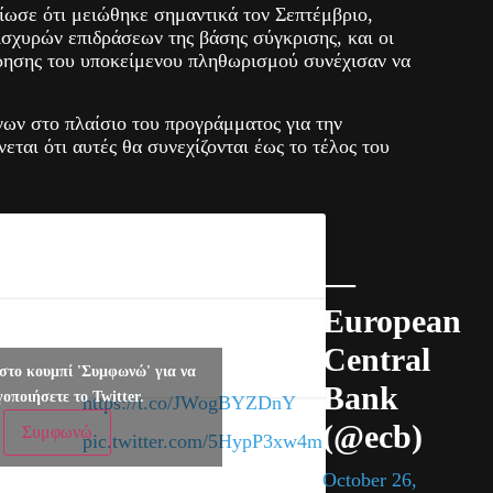
ίωσε ότι μειώθηκε σημαντικά τον Σεπτέμβριο,
ισχυρών επιδράσεων της βάσης σύγκρισης, και οι
τρησης του υποκείμενου πληθωρισμού συνέχισαν να
γων στο πλαίσιο του προγράμματος για την
εται ότι αυτές θα συνεχίζονται έως το τέλος του
uture
ions
—
European
nd on
Read more
Central
we see
στο κουμπί 'Συμφωνώ' για να
Bank
γοποιήσετε το Twitter.
https://t.co/JWogBYZDnY
(@ecb)
Συμφωνώ
pic.twitter.com/5HypP3xw4m
omy
October 26,