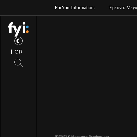
ForYourInformation:
Έρευνα: Μεγαλ
GR
(PEXELS/Monstera Production)