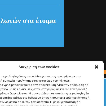
λωτών στα έτοιμα
Διαχείριση των cookies
 τεχνολογίες όπως τα cookies για να σας προσφέρουμε την
ή εμπειρία περιήγησης στον ιστοχώρο του fyi.news.
Check This!
es χρησιμοποιούνται για την αποθήκευση ή/και την πρόσβαση σε
ετικά με τις επισκέψεις στον ιστοχώρο μας και για την προβολή
Ακολούθησέ μας
υμένων διαφημίσεων. Η συγκατάθεση σε αυτές τις τεχνολογίες θα
να επεξεργαζόμαστε δεδομένα όπως η συμπεριφορά περιήγησης ή
αγνωριστικά σε αυτόν τον ιστότοπο. Η μη συγκατάθεση ή η