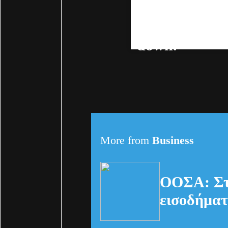
and
push
infla
inflation
devel
down.
More from
Business
ΟΟΣΑ: Στ
εισοδήματ