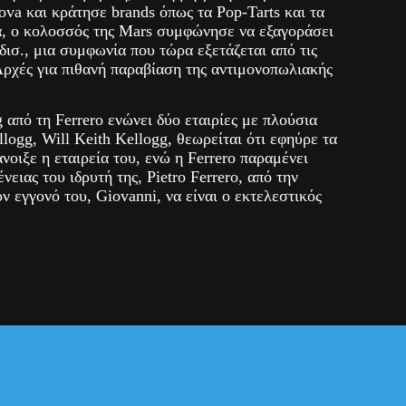
va και κράτησε brands όπως τα Pop-Tarts και τα
τά, ο κολοσσός της Mars συμφώνησε να εξαγοράσει
δισ., μια συμφωνία που τώρα εξετάζεται από τις
Αρχές για πιθανή παραβίαση της αντιμονοπωλιακής
από τη Ferrero ενώνει δύο εταιρίες με πλούσια
llogg, Will Keith Kellogg, θεωρείται ότι εφηύρε τα
άνοιξε η εταιρεία του, ενώ η Ferrero παραμένει
νειας του ιδρυτή της, Pietro Ferrero, από την
ον εγγονό του, Giovanni, να είναι ο εκτελεστικός