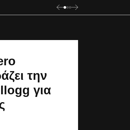
ero
άζει την
logg για
ς