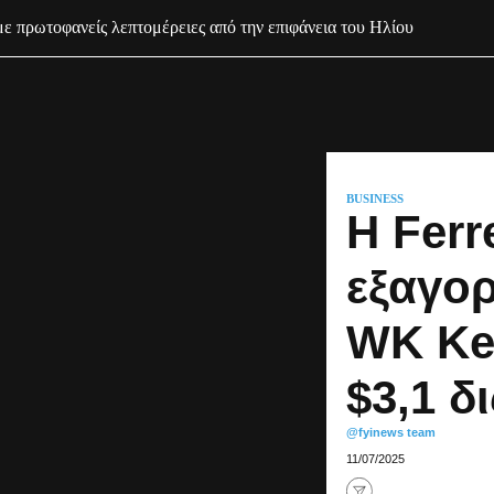
με πρωτοφανείς λεπτομέρειες από την επιφάνεια του Ηλίου
BUSINESS
Η Ferr
εξαγορ
WK Kel
$3,1 δι
@fyinews team
11/07/2025