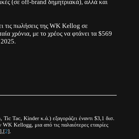
κές (σε off-brand δημητριακά), αλλά και
ει τις πωλήσεις της WK Κellog σε
ταία χρόνια, με το χρέος να φτάνει τα $569
 2025.
, Tic Tac, Kinder κ.ά.) εξαγοράζει έναντι $3,1 δισ.
ην WK Kellogg, μια από τις παλαιότερες εταιρίες
],[
2
].