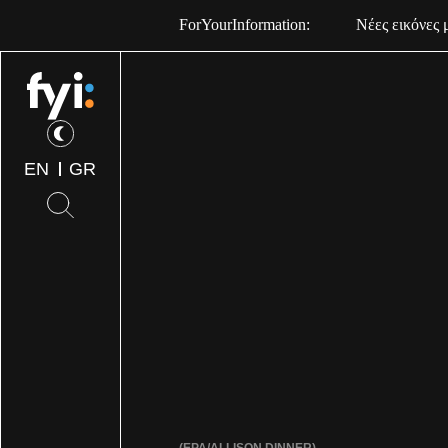
ForYourInformation:
Νέες εικόνες 
EN
GR
(EPA/ALLISON DINNER)