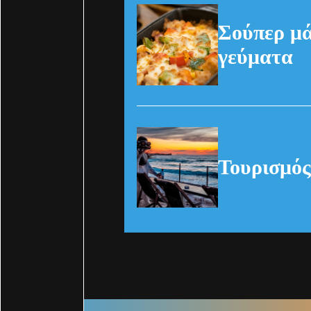
Σούπερ μά
γεύματα
Τουρισμός