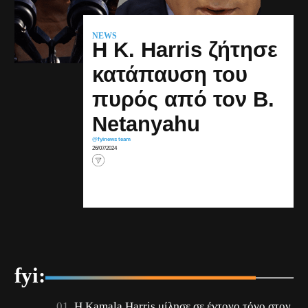
NEWS
Η K. Ηarris ζήτησε
κατάπαυση του
πυρός από τον B.
Netanyahu
@fyinews team
26/07/2024
fyi:
Η Kamala Harris μίλησε σε έντονο τόνο στον