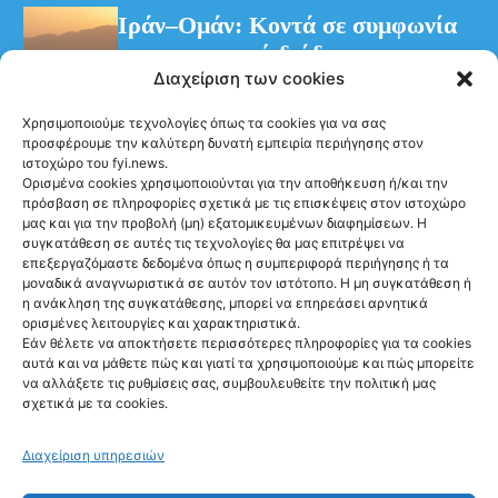
Διαχείριση των cookies
Χρησιμοποιούμε τεχνολογίες όπως τα cookies για να σας
NEWS
προσφέρουμε την καλύτερη δυνατή εμπειρία περιήγησης στον
Ψάθα: Αλαλούμ με
ιστοχώρο του fyi.news.
Ορισμένα cookies χρησιμοποιούνται για την αποθήκευση ή/και την
την έρευνα για
πρόσβαση σε πληροφορίες σχετικά με τις επισκέψεις στον ιστοχώρο
μας και για την προβολή (μη) εξατομικευμένων διαφημίσεων. Η
την φονική
συγκατάθεση σε αυτές τις τεχνολογίες θα μας επιτρέψει να
επεξεργαζόμαστε δεδομένα όπως η συμπεριφορά περιήγησης ή τα
σύγκρουση των
μοναδικά αναγνωριστικά σε αυτόν τον ιστότοπο. Η μη συγκατάθεση ή
η ανάκληση της συγκατάθεσης, μπορεί να επηρεάσει αρνητικά
ελικοπτέρων
ορισμένες λειτουργίες και χαρακτηριστικά.
@fyinews team
Εάν θέλετε να αποκτήσετε περισσότερες πληροφορίες για τα cookies
06/08/2026
αυτά και να μάθετε πώς και γιατί τα χρησιμοποιούμε και πώς μπορείτε
να αλλάξετε τις ρυθμίσεις σας, συμβουλευθείτε την πολιτική μας
σχετικά με τα cookies.
Διαχείριση υπηρεσιών