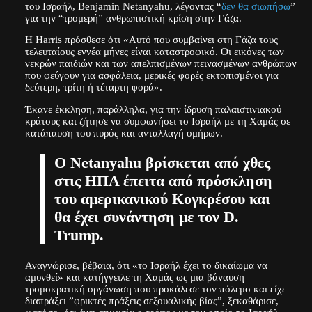
του Ισραήλ, Benjamin Netanyahu, λέγοντας “
δεν θα σιωπήσω
”
για την “τρομερή” ανθρωπιστική κρίση στην Γάζα.
Η Harris πρόσθεσε ότι «Αυτό που συμβαίνει στη Γάζα τους
τελευταίους εννέα μήνες είναι καταστροφικό. Οι εικόνες των
νεκρών παιδιών και των απελπισμένων πεινασμένων ανθρώπων
που φεύγουν για ασφάλεια, μερικές φορές εκτοπισμένοι για
δεύτερη, τρίτη ή τέταρτη φορά».
Έκανε έκκληση, παράλληλα, για την ίδρυση παλαιστινιακού
κράτους και ζήτησε να συμφωνήσει το Ισραήλ με τη Χαμάς σε
κατάπαυση του πυρός και ανταλλαγή ομήρων.
Ο Netanyahu βρίσκεται από χθες
στις ΗΠΑ έπειτα από πρόσκληση
του αμερικανικού Κογκρέσου και
θα έχει συνάντηση με τον D.
Trump.
Αναγνώρισε, βέβαια, ότι «το Ισραήλ έχει το δικαίωμα να
αμυνθεί» και κατήγγειλε τη Χαμάς ως μια βάναυση
τρομοκρατική οργάνωση που προκάλεσε τον πόλεμο και είχε
διαπράξει ”φρικτές πράξεις σεξουαλικής βίας”, ξεκαθάρισε,