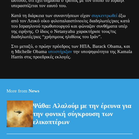
ωστόσο, ότι έχει σημασία ο τρόπος με τον οποίο το Ισραήλ
υπερασπίζεται τον εαυτό του.
Κατά τη διάρκεια των συναντήσεων είχαν
συγκεντρωθεί
έξω
από τον Λευκό οίκο φιλοπαλαιστίνιοι/ες διαδηλωτές/ριες κατά
του Ισραηλινού πρωθυπουργού και φώναζαν συνθήματα υπέρ
της ειρήνης. Ο ίδιος ο Netanyahu χαρακτήρισε τους/τις
διαδηλωτές/ριες “χρήσιμους ηλιθίους του Ιράν”.
Στο μεταξύ, ο πρώην πρόεδρος των ΗΠΑ, Barack Obama, και
η Michelle Obama
υποστήριξαν
την υποψηφιότητα της Kamala
Harris στις προεδρικές εκλογές.
(ΜΙΧΑΛΗΣ ΚΑΡΑΓΙΑΝΝΗΣ/EUROKINISSI)