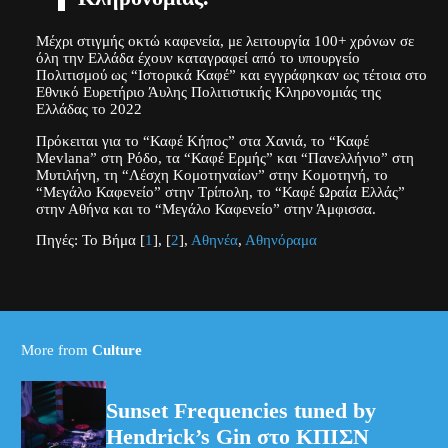
Μέχρι στιγμής οκτώ καφενεία, με λειτουργία 100+ χρόνων σε
όλη την Ελλάδα έχουν καταγραφεί από το υπουργείο
Πολιτισμού ως “Ιστορικά Καφέ” και εγγράφηκαν ως τέτοια στο
Εθνικό Ευρετήριο Άυλης Πολιτιστικής Κληρονομιάς της
Ελλάδας το 2022
Πρόκειται για το “Καφέ Κήπος” στα Χανιά, το “Καφέ
Mevlana” στη Ρόδο, τα “Καφέ Ερμής” και “Πανελλήνιο” στη
Μυτιλήνη, τη “Λέσχη Κομοτηναίων” στην Κομοτηνή, το
“Μεγάλο Καφενείο” στην Τρίπολη, το “Καφέ Ωραία Ελλάς”
στην Αθήνα και το “Μεγάλο Καφενείο” στην Άμφισσα.
Πηγές: Το Βήμα [
1
], [
2
],
Αθηνέα
,
Αθηνόραμα
More from
Culture
Sunset Frequencies tuned by
Hendrick’s Gin στο ΚΠΙΣΝ