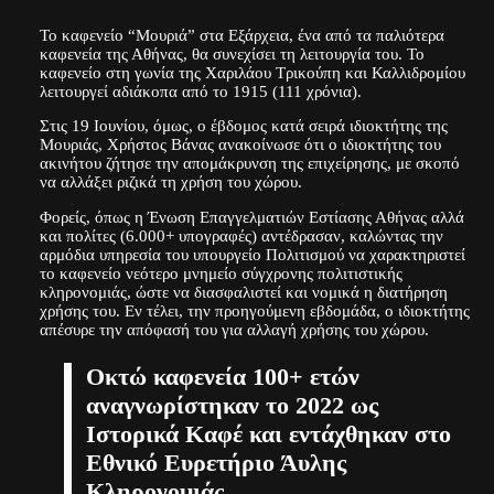
Το καφενείο “Μουριά” στα Εξάρχεια, ένα από τα παλιότερα
καφενεία της Αθήνας, θα συνεχίσει τη λειτουργία του. Το
καφενείο στη γωνία της Χαριλάου Τρικούπη και Καλλιδρομίου
λειτουργεί αδιάκοπα από το 1915 (111 χρόνια).
Στις 19 Ιουνίου, όμως, ο έβδομος κατά σειρά ιδιοκτήτης της
Μουριάς, Χρήστος Βάνας ανακοίνωσε ότι ο ιδιοκτήτης του
ακινήτου ζήτησε την απομάκρυνση της επιχείρησης, με σκοπό
να αλλάξει ριζικά τη χρήση του χώρου.
Φορείς, όπως η Ένωση Επαγγελματιών Εστίασης Αθήνας αλλά
και πολίτες (6.000+ υπογραφές) αντέδρασαν, καλώντας την
αρμόδια υπηρεσία του υπουργείο Πολιτισμού να χαρακτηριστεί
το καφενείο νεότερο μνημείο σύγχρονης πολιτιστικής
κληρονομιάς, ώστε να διασφαλιστεί και νομικά η διατήρηση
χρήσης του. Εν τέλει, την προηγούμενη εβδομάδα, ο ιδιοκτήτης
απέσυρε την απόφασή του για αλλαγή χρήσης του χώρου.
Οκτώ καφενεία 100+ ετών
αναγνωρίστηκαν το 2022 ως
Ιστορικά Καφέ και εντάχθηκαν στο
Εθνικό Ευρετήριο Άυλης
Κληρονομιάς.