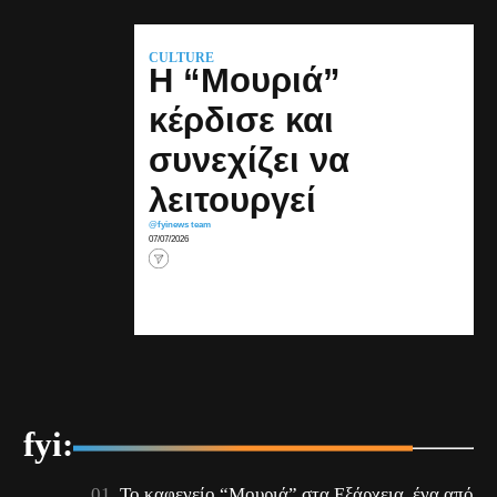
CULTURE
Η “Μουριά”
κέρδισε και
συνεχίζει να
λειτουργεί
@fyinews team
07/07/2026
fyi:
Το καφενείο “Μουριά” στα Εξάρχεια, ένα από