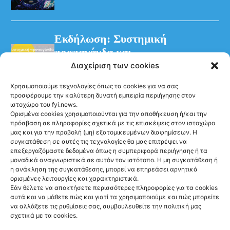
Εκδήλωση: Συστημική
προπαγάνδα και
παραπληροφόρηση – η
Διαχείριση των cookies
διαχρονική στοχοποίηση των
Χρησιμοποιούμε τεχνολογίες όπως τα cookies για να σας
Προσφυγικών
προσφέρουμε την καλύτερη δυνατή εμπειρία περιήγησης στον
ιστοχώρο του fyi.news.
Ορισμένα cookies χρησιμοποιούνται για την αποθήκευση ή/και την
πρόσβαση σε πληροφορίες σχετικά με τις επισκέψεις στον ιστοχώρο
μας και για την προβολή (μη) εξατομικευμένων διαφημίσεων. Η
συγκατάθεση σε αυτές τις τεχνολογίες θα μας επιτρέψει να
επεξεργαζόμαστε δεδομένα όπως η συμπεριφορά περιήγησης ή τα
μοναδικά αναγνωριστικά σε αυτόν τον ιστότοπο. Η μη συγκατάθεση ή
Ακολούθησέ μας
η ανάκληση της συγκατάθεσης, μπορεί να επηρεάσει αρνητικά
ορισμένες λειτουργίες και χαρακτηριστικά.
Εάν θέλετε να αποκτήσετε περισσότερες πληροφορίες για τα cookies
αυτά και να μάθετε πώς και γιατί τα χρησιμοποιούμε και πώς μπορείτε
να αλλάξετε τις ρυθμίσεις σας, συμβουλευθείτε την πολιτική μας
σχετικά με τα cookies.
Newsletter