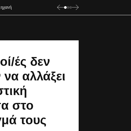
μηχανή
οί/ές δεν
 να αλλάξει
στική
α στο
γμά τους