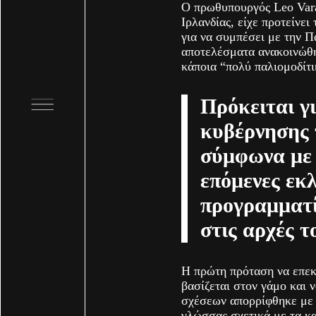
Ο πρωθυπουργός Leo Vara
Ιρλανδίας, είχε προτείνε
για να συμπέσει με την Π
αποτελέσματα ανακοινώθη
κάποια “πολύ παλιομοδίτι
Πρόκειται γ
κυβέρνησης 
σύμφωνα με τ
επόμενες εκλ
προγραμματί
στις αρχές τ
Η πρώτη πρόταση να επεκτ
βασίζεται στον γάμο και 
σχέσεων απορρίφθηκε με 
γλώσσας σχετικά με τα κα