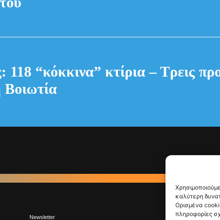
του
: 118 “κόκκινα” κτίρια – Τρεις πρ
 Βοιωτία
Χρησιμοποιούμε
καλύτερη δυνατ
Ορισμένα cooki
πληροφορίες σχ
Newsletter