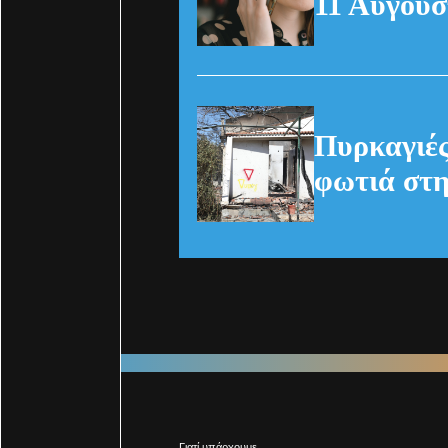
11 Αυγούσ
Πυρκαγιές
φωτιά στη
Γιατί υπάρχουμε