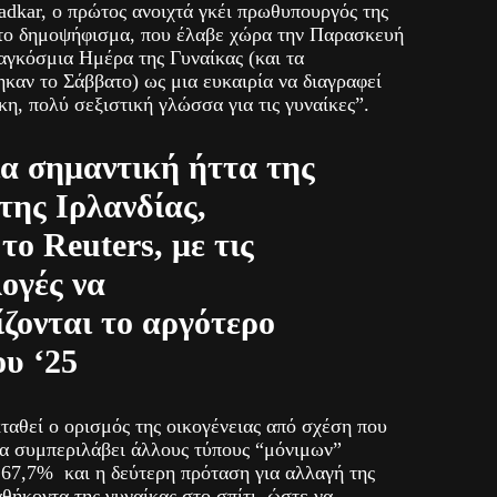
dkar, ο πρώτος ανοιχτά γκέι πρωθυπουργός της
ι το δημοψήφισμα, που έλαβε χώρα την Παρασκευή
αγκόσμια Ημέρα της Γυναίκας (και τα
καν το Σάββατο) ως μια ευκαιρία να διαγραφεί
κη, πολύ σεξιστική γλώσσα για τις γυναίκες”.
ια σημαντική ήττα της
της Ιρλανδίας,
ο Reuters, με τις
ογές να
ζονται το αργότερο
ου ‘25
αθεί ο ορισμός της οικογένειας από σχέση που
να συμπεριλάβει άλλους τύπους “μόνιμων”
67,7% και η δεύτερη πρόταση για αλλαγή της
θήκοντα της γυναίκας στο σπίτι, ώστε να