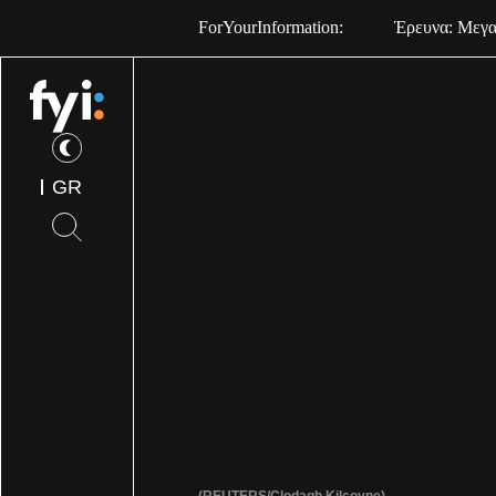
ForYourInformation:
Έρευνα: Μεγαλ
GR
(REUTERS/Clodagh Kilcoyne)