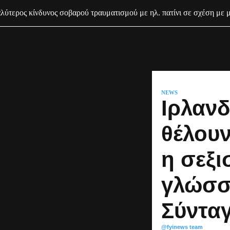
ύτερος κίνδυνος σοβαρού τραυματισμού με ηλ. πατίνι σε σχέση με 
NEWS
Ιρλανδ
θέλουν
η σεξι
γλώσσ
Σύντα
@fyinews team