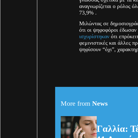
αναγνωρίζεται ο ρόλος όλ
73,9% .
Μιλώντας σε δημοσιογράφ
ότι οι ψηφοφόροι έδωσαν
ισχυρίστηκαν
ότι επρόκει
φεμινιστικές και άλλες π
ψηφίσουν “όχι”, χαρακτηρ
More from
News
Γαλλία: Τ