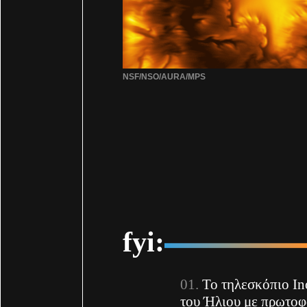
NSF/NSO/AURA/MPS
fyi:
Το τηλεσκόπιο In
του Ήλιου με πρωτοφ