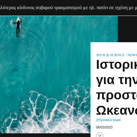
ύτερος κίνδυνος σοβαρού τραυματισμού με ηλ. πατίνι σε σχέση με 
TECH & SCIENCE
/
NEW
Ιστορι
για τη
προστ
Ωκεαν
@fyinews team
06/03/2023