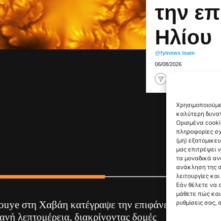
την επ
Ηλίου
@fyinews team
06/08/2026
Χρησιμοποιούμε
καλύτερη δυνατ
Ορισμένα cooki
πληροφορίες σχ
(μη) εξατομικε
μας επιτρέψει 
τα μοναδικά αν
ανάκληση της σ
λειτουργίες και
Εάν θέλετε να 
μάθετε πώς και 
ρυθμίσεις σας, 
ouye στη Χαβάη κατέγραψε την επιφάνεια
ανή λεπτομέρεια, διακρίνοντας δομές