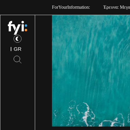
ForYourInformation:
Έρευνα: Μεγαλ
GR