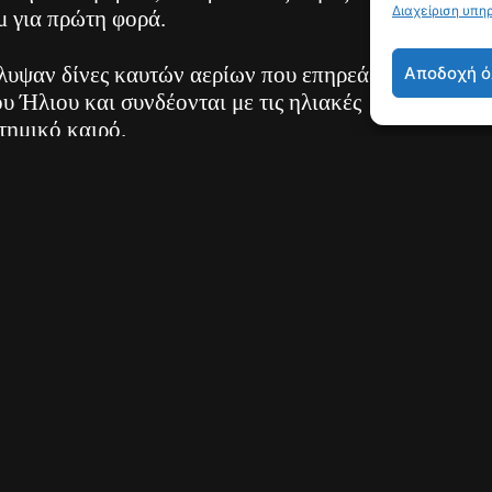
Διαχείριση υπη
μ για πρώτη φορά.
Αποδοχή ό
λυψαν δίνες καυτών αερίων που επηρεάζουν
ου Ήλιου και συνδέονται με τις ηλιακές
στημικό καιρό.
στην καλύτερη κατανόηση του φαινομένου
ού, ο οποίος μπορεί να επηρεάσει GPS,
ρους και ηλεκτρικά δίκτυα στη Γη.