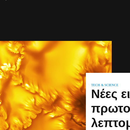
TECH & SCIENCE
Νέες ε
πρωτο
λεπτο