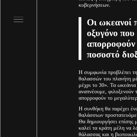
κυβερνήσεων.
Οι ωκεανοί 
οξυγόνο που
απορροφούν 
ποσοστό διο
Η συμφωνία προβλέπει τη
θαλασσών του πλανήτη μέ
μέχρι το 30». Τα ωκεάνι
αναπνέουμε, φιλοξενούν 
απορροφούν το μεγαλύτερ
Η συνθήκη θα παρέχει ένα
θαλάσσιων προστατευόμεν
Θα δημιουργήσει επίσης μ
καλεί τα κράτη μέλη να λ
θάλασσας και η βιοποικιλ