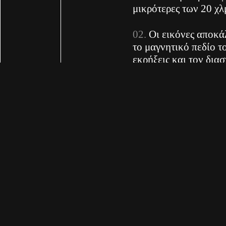
μικρότερες των 20 χλ
Οι εικόνες αποκά
το μαγνητικό πεδίο τ
εκρήξεις και τον δια
Η έρευνα βοηθά 
του διαστημικού καιρ
επικοινωνίες, δορυφό
Είδηση