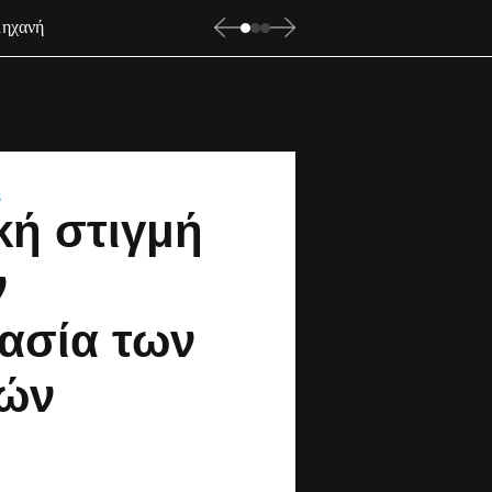
μηχανή
S
κή στιγμή
ν
ασία των
ών