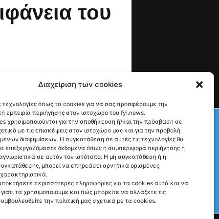
ιφάνεια του
Διαχείριση των cookies
 τεχνολογίες όπως τα cookies για να σας προσφέρουμε την
ή εμπειρία περιήγησης στον ιστοχώρο του fyi.news.
Check This!
es χρησιμοποιούνται για την αποθήκευση ή/και την πρόσβαση σε
ετικά με τις επισκέψεις στον ιστοχώρο μας και για την προβολή
υμένων διαφημίσεων. Η συγκατάθεση σε αυτές τις τεχνολογίες θα
να επεξεργαζόμαστε δεδομένα όπως η συμπεριφορά περιήγησης ή
αγνωριστικά σε αυτόν τον ιστότοπο. Η μη συγκατάθεση ή η
υγκατάθεσης, μπορεί να επηρεάσει αρνητικά ορισμένες
 χαρακτηριστικά.
αποκτήσετε περισσότερες πληροφορίες για τα cookies αυτά και να
γιατί τα χρησιμοποιούμε και πώς μπορείτε να αλλάξετε τις
συμβουλευθείτε την πολιτική μας σχετικά με τα cookies.
Γιατί Υπάρχουμε
Ρώτα μας ό,τι θες