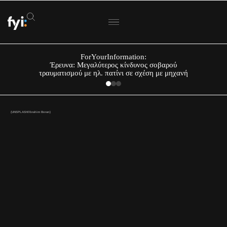
ForYourInformation:
Έρευνα: Μεγαλύτερος κίνδυνος σοβαρού
τραυματισμού με ηλ. πατίνι σε σχέση με μηχανή
(UNSPLASH/Ibrahim Boran)