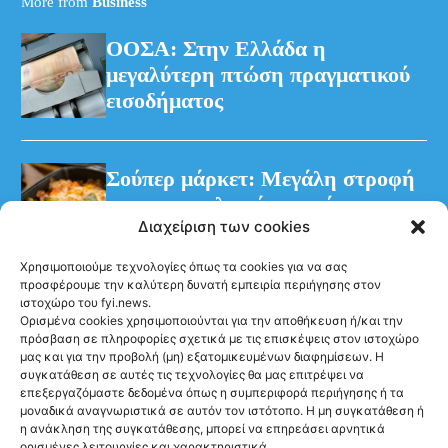
More from
Business
ΟΟΣΑ: Στην Ελλάδα η
μεγαλύτερη πτώση πραγματικού
εισοδήματος
Σούπερ μάρκετ: Μεγάλη στροφή
των καταναλωτών στα έτοιμα
Διαχείριση των cookies
γεύματα
Χρησιμοποιούμε τεχνολογίες όπως τα cookies για να σας
προσφέρουμε την καλύτερη δυνατή εμπειρία περιήγησης στον
ιστοχώρο του fyi.news.
Ορισμένα cookies χρησιμοποιούνται για την αποθήκευση ή/και την
πρόσβαση σε πληροφορίες σχετικά με τις επισκέψεις στον ιστοχώρο
μας και για την προβολή (μη) εξατομικευμένων διαφημίσεων. Η
συγκατάθεση σε αυτές τις τεχνολογίες θα μας επιτρέψει να
Ακολούθησέ μας
επεξεργαζόμαστε δεδομένα όπως η συμπεριφορά περιήγησης ή τα
μοναδικά αναγνωριστικά σε αυτόν τον ιστότοπο. Η μη συγκατάθεση ή
η ανάκληση της συγκατάθεσης, μπορεί να επηρεάσει αρνητικά
ορισμένες λειτουργίες και χαρακτηριστικά.