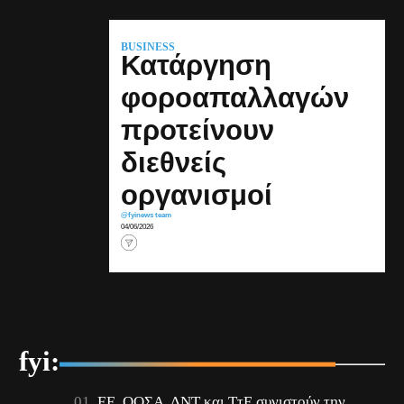
BUSINESS
Κατάργηση
φοροαπαλλαγών
προτείνουν
διεθνείς
οργανισμοί
@fyinews team
04/06/2026
fyi:
ΕΕ, ΟΟΣΑ, ΔΝΤ και ΤτΕ συνιστούν την