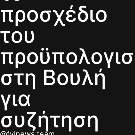
προσχέδιο
του
προϋπολογι
στη Βουλή
για
συζήτηση
@fyinews team