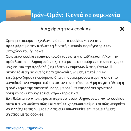
Ιράν–Ομάν: Κοντά σε συμφωνία
για προσωρινό διάδρομο στα
Διαχείριση των cookies
Στενά του Ορμούζ
Χρησιμοποιούμε τεχνολογίες όπως τα cookies για να σας
προσφέρουμε την καλύτερη δυνατή εμπειρία περιήγησης στον
ιστοχώρο του fyi.news.
Ορισμένα cookies χρησιμοποιούνται για την αποθήκευση ή/και την
πρόσβαση σε πληροφορίες σχετικά με τις επισκέψεις στον ιστοχώρο
μας και για την προβολή (μη) εξατομικευμένων διαφημίσεων. Η
συγκατάθεση σε αυτές τις τεχνολογίες θα μας επιτρέψει να
Ακολούθησέ μας
επεξεργαζόμαστε δεδομένα όπως η συμπεριφορά περιήγησης ή τα
μοναδικά αναγνωριστικά σε αυτόν τον ιστότοπο. Η μη συγκατάθεση ή
η ανάκληση της συγκατάθεσης, μπορεί να επηρεάσει αρνητικά
ορισμένες λειτουργίες και χαρακτηριστικά.
Εάν θέλετε να αποκτήσετε περισσότερες πληροφορίες για τα cookies
αυτά και να μάθετε πώς και γιατί τα χρησιμοποιούμε και πώς μπορείτε
Newsletter
να αλλάξετε τις ρυθμίσεις σας, συμβουλευθείτε την πολιτική μας
σχετικά με τα cookies.
Διαχείριση υπηρεσιών