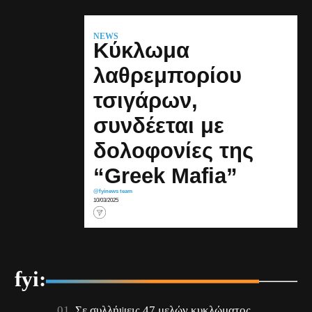
NEWS
Κύκλωμα
λαθρεμπορίου
τσιγάρων,
συνδέεται με
δολοφονίες της
“Greek Mafia”
@fyinews team
10/03/2025
fyi:
Σε συλλήψεις 47 μελών κυκλώματος