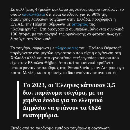
Σε συλλήψεις 47μελών κυκλώματος λαθρεμπορίου τσιγάρων, το
οποίο
υπολογίζεται
ότι είναι υπεύθυνο για το 90% της
διακίνησης λαθραίων τσιγάρων στην Ελλάδα, προχώρησε η
ΕΛ.ΑΣ. την Πέμπτη, σύμφωνα με
ρεπορτάζ
της
“Καθημερινής”. Στη δικογραφία συμπεριλαμβάνονται συνολικά
106 άτομα, με τον αρχηγό της οργάνωσης να φέρεται πως έχει
διαφύγει στο Ντουμπάι.
Τα τσιγάρα, σύμφωνα με
πληροφορίες
του “Πρώτου Θέματος”,
παράγονταν στο μεγάλο εργοστάσιο που είχε η οργάνωση στη
Χαλκίδα αλλά και στο εργοστάσιο επεξεργασίας καπνού που
είχε στον Ελαιώνα Θήβας. Από εκεί τα καπνικά προϊόντα
μεταφέρονταν σε αποθήκες στη Θεσσαλονίκη, τον Ασπρόπυργο
και το Μενίδι, και στη συνέχεια διακινούνταν σε αγοραστές.
Tο 2023, οι Έλληνες κάπνισαν 3,5
δισ. παράνομα τσιγάρα, με τα
χαμένα έσοδα για το ελληνικό
Δημόσιο να φτάνουν τα €624
εκατομμύρια.
Εκτός από το παράνομο εμπόριο τσιγάρων η οργάνωση