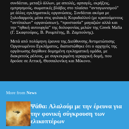
συνδέεται, μεταξύ άλλων, με απειλές, αρπαγές, εκρήξεις,
εμπρησμούς, σωματικές βλάβες στο πλαίσιο “ανταγωνισμού”
με άλλες εγκληματικές οργανώσεις. Συνδέεται ακόμα με
ξυλοδαρμούς μέσα στις φυλακές Κορυδαλλού (με κρατούμενους
“αντίπαλων” οργανώσεων), “προστασία” μαγαζιών αλλά και
την “ηθική αυτουργία” της δολοφονίας μελών της Greek Mafia
(Γ. Σκαφτούρος, Β. Ρουμπέτης, Β. Ζαμπούνης).
Μετά από πολύμηνη έρευνα της Διεύθυνσης Αντιμετώπισης
Οργανωμένου Εγκλήματος, διαπιστώθηκε ότι ο αρχηγός της
οργάνωσης διηύθυνε δομημένη εγκληματική ομάδα, με
διακριτούς ρόλους, με συγκεκριμένη ιεραρχική δομή, που
δρούσε σε Αττική, Θεσσαλονίκη και Μύκονο.
More from
News
Ψάθα: Αλαλούμ με την έρευνα για
την φονική σύγκρουση των
ελικοπτέρων