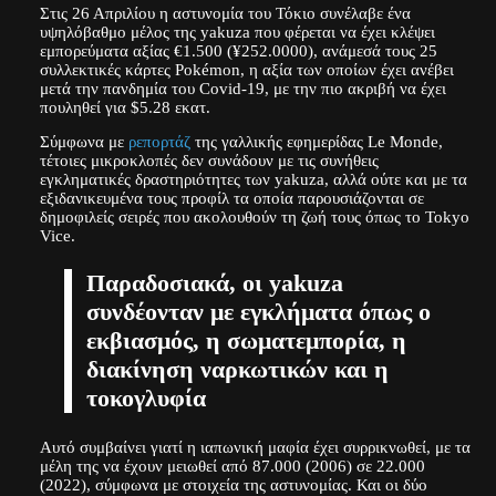
Στις 26 Απριλίου η αστυνομία του Τόκιο συνέλαβε ένα
υψηλόβαθμο μέλος της yakuza που φέρεται να έχει κλέψει
εμπορεύματα αξίας €1.500 (¥252.0000), ανάμεσά τους 25
συλλεκτικές κάρτες Pokémon, η αξία των οποίων έχει ανέβει
μετά την πανδημία του Covid-19, με την πιο ακριβή να έχει
πουληθεί για $5.28 εκατ.
Σύμφωνα με
ρεπορτάζ
της γαλλικής εφημερίδας Le Monde,
τέτοιες μικροκλοπές δεν συνάδουν με τις συνήθεις
εγκληματικές δραστηριότητες των yakuza, αλλά ούτε και με τα
εξιδανικευμένα τους προφίλ τα οποία παρουσιάζονται σε
δημοφιλείς σειρές που ακολουθούν τη ζωή τους όπως το Tokyo
Vice.
Παραδοσιακά, οι yakuza
συνδέονταν με εγκλήματα όπως ο
εκβιασμός, η σωματεμπορία, η
διακίνηση ναρκωτικών και η
τοκογλυφία
Αυτό συμβαίνει γιατί η ιαπωνική μαφία έχει συρρικνωθεί, με τα
μέλη της να έχουν μειωθεί από 87.000 (2006) σε 22.000
(2022), σύμφωνα με στοιχεία της αστυνομίας. Και οι δύο