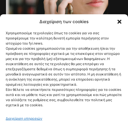
Διαχείριση των cookies
Χρησιμοποιούμε τεχνολογίες όπως τα cookies για να σας
NEWS
προσφέρουμε την καλύτερη δυνατή εμπειρία περιήγησης στον
Γαλλία: Τέλος στις
ιστοχώρο του fyi.news.
Ορισμένα cookies χρησιμοποιούνται για την αποθήκευση ή/και την
ανεπιθύμητες
πρόσβαση σε πληροφορίες σχετικά με τις επισκέψεις στον ιστοχώρο
μας και για την προβολή (μη) εξατομικευμένων διαφημίσεων. Η
διαφημιστικές
συγκατάθεση σε αυτές τις τεχνολογίες θα μας επιτρέψει να
επεξεργαζόμαστε δεδομένα όπως η συμπεριφορά περιήγησης ή τα
κλήσεις από τις
μοναδικά αναγνωριστικά σε αυτόν τον ιστότοπο. Η μη συγκατάθεση ή
η ανάκληση της συγκατάθεσης, μπορεί να επηρεάσει αρνητικά
11 Αυγούστου
ορισμένες λειτουργίες και χαρακτηριστικά.
@fyinews team
Εάν θέλετε να αποκτήσετε περισσότερες πληροφορίες για τα cookies
07/08/2026
αυτά και να μάθετε πώς και γιατί τα χρησιμοποιούμε και πώς μπορείτε
να αλλάξετε τις ρυθμίσεις σας, συμβουλευθείτε την πολιτική μας
σχετικά με τα cookies.
Διαχείριση υπηρεσιών