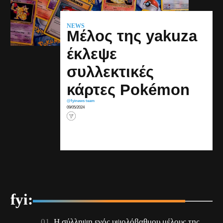
NEWS
Μέλος της yakuza
έκλεψε
συλλεκτικές
κάρτες Pokémon
@fyinews team
09/05/2024
fyi:
Η σύλληψη ενός υψολόβαθμου μέλους της