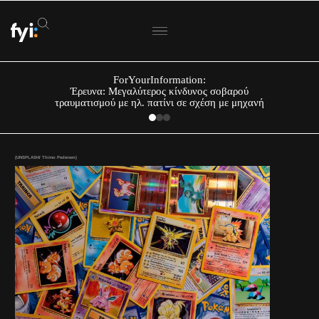
ForYourInformation:
Έρευνα: Μεγαλύτερος κίνδυνος σοβαρού
τραυματισμού με ηλ. πατίνι σε σχέση με μηχανή
(UNSPLASH/ Thimo Pedersen)