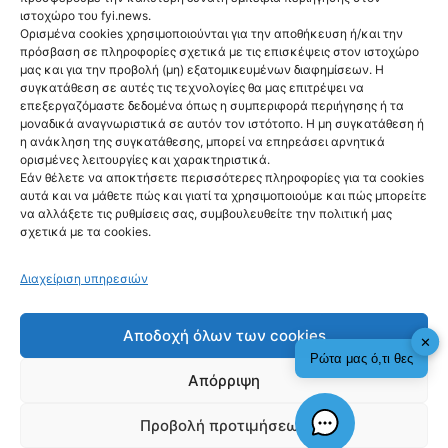
ιστοχώρο του fyi.news.
Ορισμένα cookies χρησιμοποιούνται για την αποθήκευση ή/και την
πρόσβαση σε πληροφορίες σχετικά με τις επισκέψεις στον ιστοχώρο
μας και για την προβολή (μη) εξατομικευμένων διαφημίσεων. Η
συγκατάθεση σε αυτές τις τεχνολογίες θα μας επιτρέψει να
Ακολούθησέ μας
επεξεργαζόμαστε δεδομένα όπως η συμπεριφορά περιήγησης ή τα
μοναδικά αναγνωριστικά σε αυτόν τον ιστότοπο. Η μη συγκατάθεση ή
η ανάκληση της συγκατάθεσης, μπορεί να επηρεάσει αρνητικά
ορισμένες λειτουργίες και χαρακτηριστικά.
Εάν θέλετε να αποκτήσετε περισσότερες πληροφορίες για τα cookies
αυτά και να μάθετε πώς και γιατί τα χρησιμοποιούμε και πώς μπορείτε
Newsletter
να αλλάξετε τις ρυθμίσεις σας, συμβουλευθείτε την πολιτική μας
σχετικά με τα cookies.
Διαχείριση υπηρεσιών
Sign me up!
Αποδοχή όλων των cookies
✕
Ρώτα μας ό,τι θες
Απόρριψη
Προβολή προτιμήσεων
fyi.news - copyright 2026
Check This!