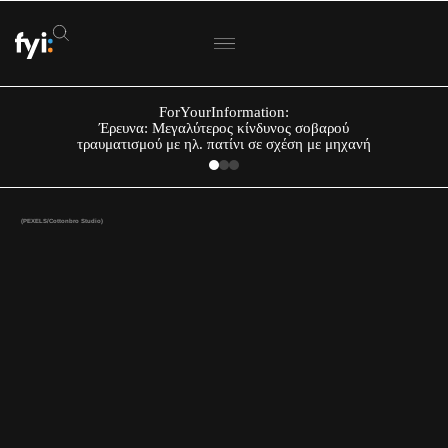
ForYourInformation:
Έρευνα: Μεγαλύτερος κίνδυνος σοβαρού
τραυματισμού με ηλ. πατίνι σε σχέση με μηχανή
(PEXELS/Cottonbro Studio)